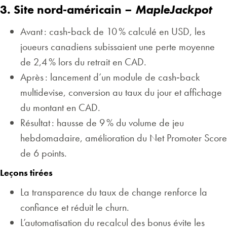
3. Site nord‑américain –
MapleJackpot
Avant : cash‑back de 10 % calculé en USD, les
joueurs canadiens subissaient une perte moyenne
de 2,4 % lors du retrait en CAD.
Après : lancement d’un module de cash‑back
multidevise, conversion au taux du jour et affichage
du montant en CAD.
Résultat : hausse de 9 % du volume de jeu
hebdomadaire, amélioration du Net Promoter Score
de 6 points.
Leçons tirées
La transparence du taux de change renforce la
confiance et réduit le churn.
L’automatisation du recalcul des bonus évite les