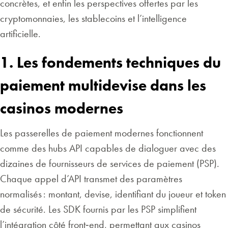
concrètes, et enfin les perspectives offertes par les
cryptomonnaies, les stablecoins et l’intelligence
artificielle.
1. Les fondements techniques du
paiement multidevise dans les
casinos modernes
Les passerelles de paiement modernes fonctionnent
comme des hubs API capables de dialoguer avec des
dizaines de fournisseurs de services de paiement (PSP).
Chaque appel d’API transmet des paramètres
normalisés : montant, devise, identifiant du joueur et token
de sécurité. Les SDK fournis par les PSP simplifient
l’intégration côté front‑end, permettant aux casinos