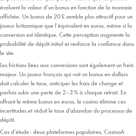
évaluent la valeur d’un bonus en fonction de la monnaie
affichée. Un bonus de 20 £ semble plus attractif pour un
joueur britannique que l’équivalent en euros, même si la
conversion est identique. Cette perception augmente la
probabilité de dépôt initial et renforce la confiance dans
le site.
Les frictions liées aux conversions sont également un frein
majeur. Un joueur français qui voit un bonus en dollars
doit calculer le taux, anticiper les frais de change et
parfois subir une perte de 2–3 % à chaque retrait. En
offrant le même bonus en euros, le casino élimine ces
incertitudes et réduit le taux d’abandon du processus de
dépôt.
Cas d’étude : deux plateformes populaires, CasinoA