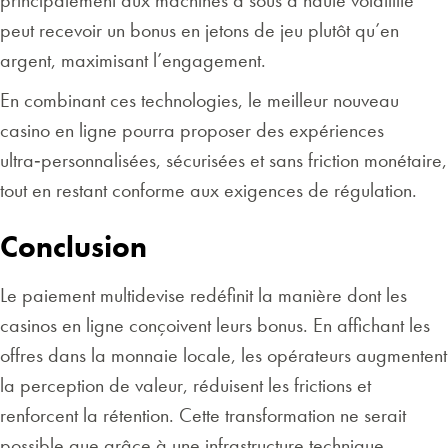
principalement aux machines à sous à haute volatilité
peut recevoir un bonus en jetons de jeu plutôt qu’en
argent, maximisant l’engagement.
En combinant ces technologies, le meilleur nouveau
casino en ligne pourra proposer des expériences
ultra‑personnalisées, sécurisées et sans friction monétaire,
tout en restant conforme aux exigences de régulation.
Conclusion
Le paiement multidevise redéfinit la manière dont les
casinos en ligne conçoivent leurs bonus. En affichant les
offres dans la monnaie locale, les opérateurs augmentent
la perception de valeur, réduisent les frictions et
renforcent la rétention. Cette transformation ne serait
possible que grâce à une infrastructure technique