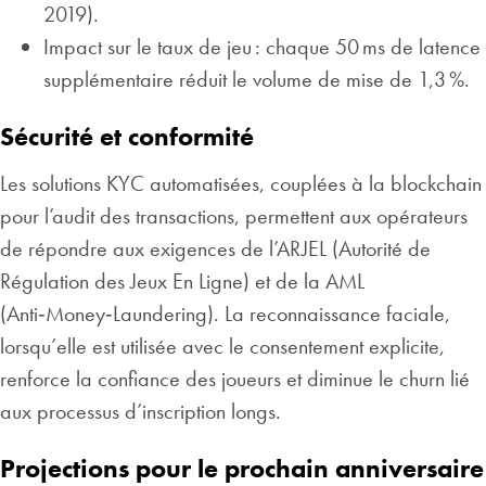
2019).
Impact sur le taux de jeu : chaque 50 ms de latence
supplémentaire réduit le volume de mise de 1,3 %.
Sécurité et conformité
Les solutions KYC automatisées, couplées à la blockchain
pour l’audit des transactions, permettent aux opérateurs
de répondre aux exigences de l’ARJEL (Autorité de
Régulation des Jeux En Ligne) et de la AML
(Anti‑Money‑Laundering). La reconnaissance faciale,
lorsqu’elle est utilisée avec le consentement explicite,
renforce la confiance des joueurs et diminue le churn lié
aux processus d’inscription longs.
Projections pour le prochain anniversaire