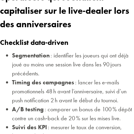
capitaliser sur le live‑dealer lors
des anniversaires
Checklist data‑driven
Segmentation
: identifier les joueurs qui ont déjà
joué au moins une session live dans les 90 jours
précédents.
Timing des campagnes
: lancer les e‑mails
promotionnels 48 h avant l’anniversaire, suivi d’un
push notification 2 h avant le début du tournoi.
A/B testing
: comparer un bonus de 100 % dépôt
contre un cash‑back de 20 % sur les mises live.
Suivi des KPI
: mesurer le taux de conversion,