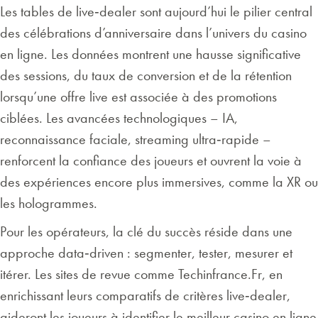
Les tables de live‑dealer sont aujourd’hui le pilier central
des célébrations d’anniversaire dans l’univers du casino
en ligne. Les données montrent une hausse significative
des sessions, du taux de conversion et de la rétention
lorsqu’une offre live est associée à des promotions
ciblées. Les avancées technologiques – IA,
reconnaissance faciale, streaming ultra‑rapide –
renforcent la confiance des joueurs et ouvrent la voie à
des expériences encore plus immersives, comme la XR ou
les hologrammes.
Pour les opérateurs, la clé du succès réside dans une
approche data‑driven : segmenter, tester, mesurer et
itérer. Les sites de revue comme Techinfrance.Fr, en
enrichissant leurs comparatifs de critères live‑dealer,
aideront les joueurs à identifier le meilleur casino en ligne