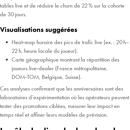
tables live et de réduire le churn de 22 % sur la cohorte
de 30 jours.
Visualisations suggérées
Heat‑map horaire des pics de trafic live (ex. : 20 h–
22 h, heure locale du joueur).
Carte géographique montrant la répartition des
joueurs live‑dealer (France métropolitaine,
DOM‑TOM, Belgique, Suisse).
Ces analyses confirment que les anniversaires sont des
laboratoires d’expérimentation où les opérateurs peuvent
tester des promotions ciblées, mesurer leur impact en
temps réel et affiner leurs modèles de prévision.