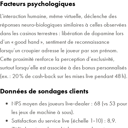
Facteurs psychologiques
L’interaction humaine, même virtuelle, déclenche des
réponses neuro‑biologiques similaires à celles observées
dans les casinos terrestres : libération de dopamine lors
d’un « good hand », sentiment de reconnaissance
lorsqu’un croupier adresse le joueur par son prénom.
Cette proximité renforce la perception d’exclusivité,
surtout lorsqu’elle est associée à des bonus personnalisés
(ex. : 20 % de cash‑back sur les mises live pendant 48 h).
Données de sondages clients
NPS moyen des joueurs live‑dealer : 68 (vs 53 pour
les jeux de machine à sous).
Satisfaction du service live (échelle 1‑10) : 8,9.