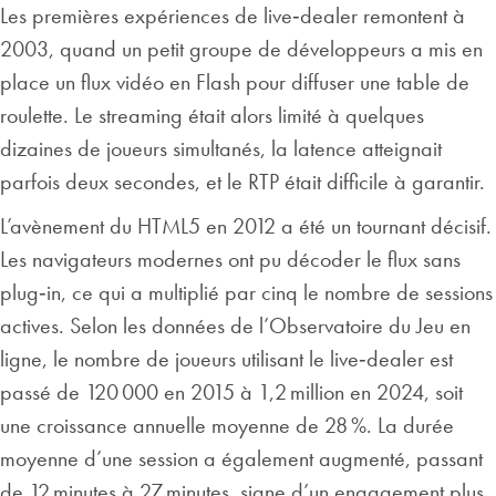
Les premières expériences de live‑dealer remontent à
2003, quand un petit groupe de développeurs a mis en
place un flux vidéo en Flash pour diffuser une table de
roulette. Le streaming était alors limité à quelques
dizaines de joueurs simultanés, la latence atteignait
parfois deux secondes, et le RTP était difficile à garantir.
L’avènement du HTML5 en 2012 a été un tournant décisif.
Les navigateurs modernes ont pu décoder le flux sans
plug‑in, ce qui a multiplié par cinq le nombre de sessions
actives. Selon les données de l’Observatoire du Jeu en
ligne, le nombre de joueurs utilisant le live‑dealer est
passé de 120 000 en 2015 à 1,2 million en 2024, soit
une croissance annuelle moyenne de 28 %. La durée
moyenne d’une session a également augmenté, passant
de 12 minutes à 27 minutes, signe d’un engagement plus