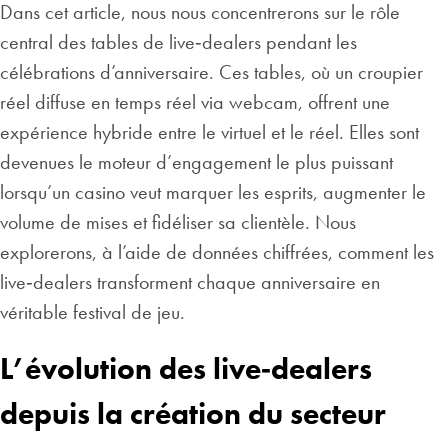
Dans cet article, nous nous concentrerons sur le rôle
central des tables de live‑dealers pendant les
célébrations d’anniversaire. Ces tables, où un croupier
réel diffuse en temps réel via webcam, offrent une
expérience hybride entre le virtuel et le réel. Elles sont
devenues le moteur d’engagement le plus puissant
lorsqu’un casino veut marquer les esprits, augmenter le
volume de mises et fidéliser sa clientèle. Nous
explorerons, à l’aide de données chiffrées, comment les
live‑dealers transforment chaque anniversaire en
véritable festival de jeu.
L’évolution des live‑dealers
depuis la création du secteur