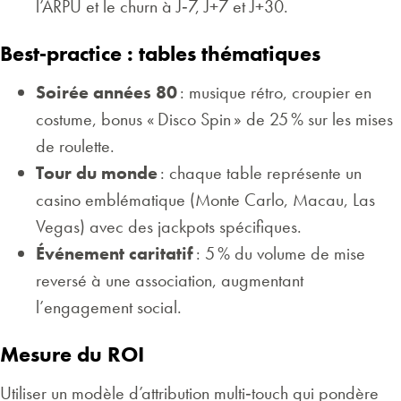
l’ARPU et le churn à J‑7, J+7 et J+30.
Best‑practice : tables thématiques
Soirée années 80
: musique rétro, croupier en
costume, bonus « Disco Spin » de 25 % sur les mises
de roulette.
Tour du monde
: chaque table représente un
casino emblématique (Monte Carlo, Macau, Las
Vegas) avec des jackpots spécifiques.
Événement caritatif
: 5 % du volume de mise
reversé à une association, augmentant
l’engagement social.
Mesure du ROI
Utiliser un modèle d’attribution multi‑touch qui pondère