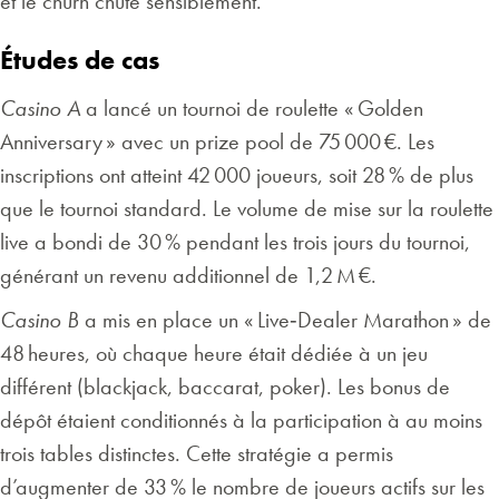
et le churn chute sensiblement.
Études de cas
Casino A
a lancé un tournoi de roulette « Golden
Anniversary » avec un prize pool de 75 000 €. Les
inscriptions ont atteint 42 000 joueurs, soit 28 % de plus
que le tournoi standard. Le volume de mise sur la roulette
live a bondi de 30 % pendant les trois jours du tournoi,
générant un revenu additionnel de 1,2 M €.
Casino B
a mis en place un « Live‑Dealer Marathon » de
48 heures, où chaque heure était dédiée à un jeu
différent (blackjack, baccarat, poker). Les bonus de
dépôt étaient conditionnés à la participation à au moins
trois tables distinctes. Cette stratégie a permis
d’augmenter de 33 % le nombre de joueurs actifs sur les