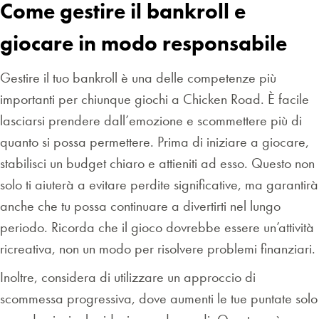
Come gestire il bankroll e
giocare in modo responsabile
Gestire il tuo bankroll è una delle competenze più
importanti per chiunque giochi a Chicken Road. È facile
lasciarsi prendere dall’emozione e scommettere più di
quanto si possa permettere. Prima di iniziare a giocare,
stabilisci un budget chiaro e attieniti ad esso. Questo non
solo ti aiuterà a evitare perdite significative, ma garantirà
anche che tu possa continuare a divertirti nel lungo
periodo. Ricorda che il gioco dovrebbe essere un’attività
ricreativa, non un modo per risolvere problemi finanziari.
Inoltre, considera di utilizzare un approccio di
scommessa progressiva, dove aumenti le tue puntate solo