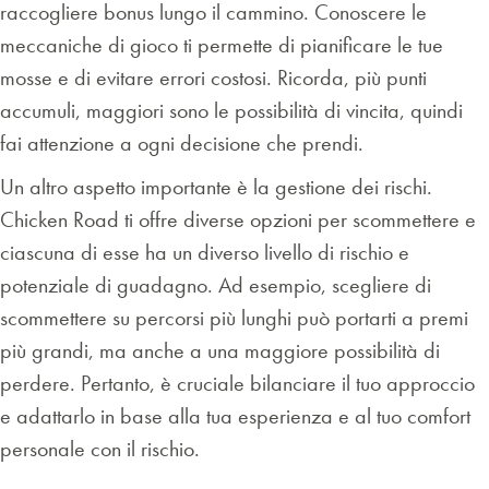
raccogliere bonus lungo il cammino. Conoscere le
meccaniche di gioco ti permette di pianificare le tue
mosse e di evitare errori costosi. Ricorda, più punti
accumuli, maggiori sono le possibilità di vincita, quindi
fai attenzione a ogni decisione che prendi.
Un altro aspetto importante è la gestione dei rischi.
Chicken Road ti offre diverse opzioni per scommettere e
ciascuna di esse ha un diverso livello di rischio e
potenziale di guadagno. Ad esempio, scegliere di
scommettere su percorsi più lunghi può portarti a premi
più grandi, ma anche a una maggiore possibilità di
perdere. Pertanto, è cruciale bilanciare il tuo approccio
e adattarlo in base alla tua esperienza e al tuo comfort
personale con il rischio.