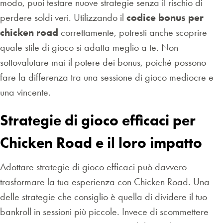
modo, puoi testare nuove strategie senza il rischio di
perdere soldi veri. Utilizzando il
codice bonus per
chicken road
correttamente, potresti anche scoprire
quale stile di gioco si adatta meglio a te. Non
sottovalutare mai il potere dei bonus, poiché possono
fare la differenza tra una sessione di gioco mediocre e
una vincente.
Strategie di gioco efficaci per
Chicken Road e il loro impatto
Adottare strategie di gioco efficaci può davvero
trasformare la tua esperienza con Chicken Road. Una
delle strategie che consiglio è quella di dividere il tuo
bankroll in sessioni più piccole. Invece di scommettere