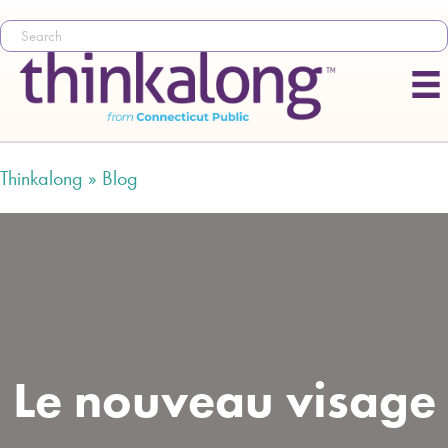
Thinkalong »
Blog
Le nouveau visage