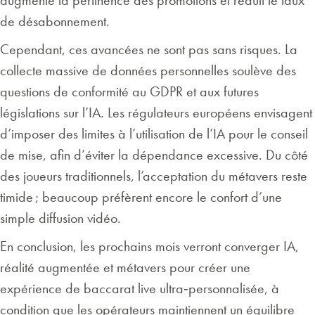
augmente la pertinence des promotions et réduit le taux
de désabonnement.
Cependant, ces avancées ne sont pas sans risques. La
collecte massive de données personnelles soulève des
questions de conformité au GDPR et aux futures
législations sur l’IA. Les régulateurs européens envisagent
d’imposer des limites à l’utilisation de l’IA pour le conseil
de mise, afin d’éviter la dépendance excessive. Du côté
des joueurs traditionnels, l’acceptation du métavers reste
timide ; beaucoup préfèrent encore le confort d’une
simple diffusion vidéo.
En conclusion, les prochains mois verront converger IA,
réalité augmentée et métavers pour créer une
expérience de baccarat live ultra‑personnalisée, à
condition que les opérateurs maintiennent un équilibre