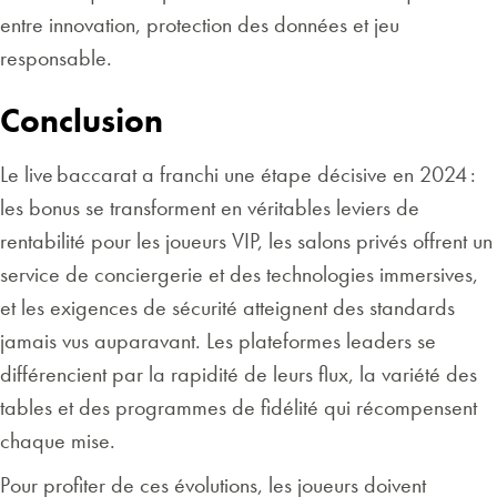
entre innovation, protection des données et jeu
responsable.
Conclusion
Le live baccarat a franchi une étape décisive en 2024 :
les bonus se transforment en véritables leviers de
rentabilité pour les joueurs VIP, les salons privés offrent un
service de conciergerie et des technologies immersives,
et les exigences de sécurité atteignent des standards
jamais vus auparavant. Les plateformes leaders se
différencient par la rapidité de leurs flux, la variété des
tables et des programmes de fidélité qui récompensent
chaque mise.
Pour profiter de ces évolutions, les joueurs doivent