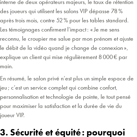
interne de deux opérateurs majeurs, le taux de rétention
des joueurs qui utilisent les salons VIP dépasse 78 %
après trois mois, contre 52 % pour les tables standard.
Les témoignages confirment l’impact : « Je me sens
reconnu, le croupier me salue par mon prénom et ajuste
le débit de la vidéo quand je change de connexion »,
explique un client qui mise régulièrement 8 000 € par
main.
En résumé, le salon privé n’est plus un simple espace de
jeu ; c’est un service complet qui combine confort,
personnalisation et technologie de pointe, le tout pensé
pour maximiser la satisfaction et la durée de vie du
joueur VIP.
3. Sécurité et équité : pourquoi