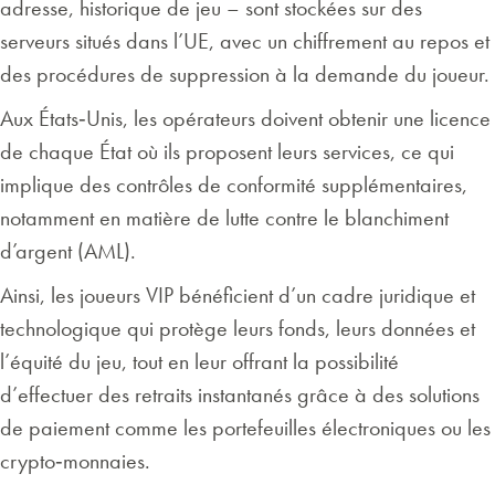
adresse, historique de jeu – sont stockées sur des
serveurs situés dans l’UE, avec un chiffrement au repos et
des procédures de suppression à la demande du joueur.
Aux États‑Unis, les opérateurs doivent obtenir une licence
de chaque État où ils proposent leurs services, ce qui
implique des contrôles de conformité supplémentaires,
notamment en matière de lutte contre le blanchiment
d’argent (AML).
Ainsi, les joueurs VIP bénéficient d’un cadre juridique et
technologique qui protège leurs fonds, leurs données et
l’équité du jeu, tout en leur offrant la possibilité
d’effectuer des retraits instantanés grâce à des solutions
de paiement comme les portefeuilles électroniques ou les
crypto‑monnaies.