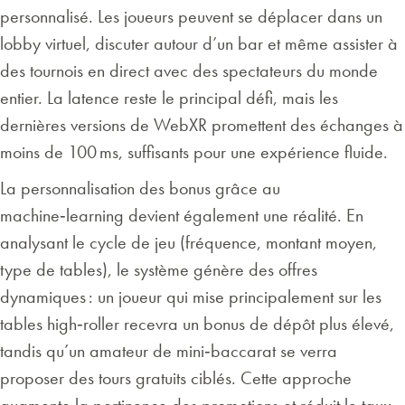
personnalisé. Les joueurs peuvent se déplacer dans un
lobby virtuel, discuter autour d’un bar et même assister à
des tournois en direct avec des spectateurs du monde
entier. La latence reste le principal défi, mais les
dernières versions de WebXR promettent des échanges à
moins de 100 ms, suffisants pour une expérience fluide.
La personnalisation des bonus grâce au
machine‑learning devient également une réalité. En
analysant le cycle de jeu (fréquence, montant moyen,
type de tables), le système génère des offres
dynamiques : un joueur qui mise principalement sur les
tables high‑roller recevra un bonus de dépôt plus élevé,
tandis qu’un amateur de mini‑baccarat se verra
proposer des tours gratuits ciblés. Cette approche