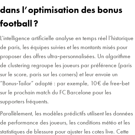
dans l’optimisation des bonus
football ?
L’intelligence artificielle analyse en temps réel l’historique
de paris, les équipes suivies et les montants misés pour
proposer des offres ultra‑personnalisées. Un algorithme
de clustering regroupe les joueurs par préférence (paris
sur le score, paris sur les corners) et leur envoie un
“Bonus‑Tailor” adapté : par exemple, 10 € de free‑bet
sur le prochain match du FC Barcelone pour les
supporters fréquents.
Parallèlement, les modèles prédictifs utilisent les données
de performance des joueurs, les conditions météo et les
statistiques de blessure pour ajuster les cotes live. Cette