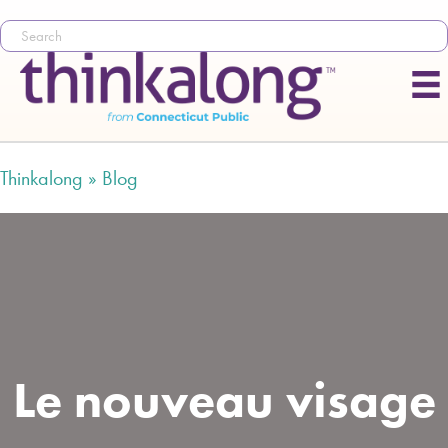
Thinkalong »
Blog
Le nouveau visage