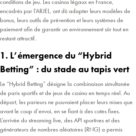
conditions de jeu. Les casinos légaux en France,
encadrés par l’ARJEL, ont dû adapter leurs modèles de
bonus, leurs outils de prévention et leurs systèmes de
paiement afin de garantir un environnement sûr tout en
restant attractif.
1. L’émergence du “Hybrid
Betting” : du stade au tapis vert
Le “Hybrid Betting” désigne la combinaison simultanée
de paris sportifs et de jeux de casino en temps réel. Au
départ, les parieurs ne pouvaient placer leurs mises que
avant le coup d’envoi, en se fiant à des cotes fixes.
L’arrivée du streaming live, des API sportives et des
générateurs de nombres aléatoires (RNG) a permis