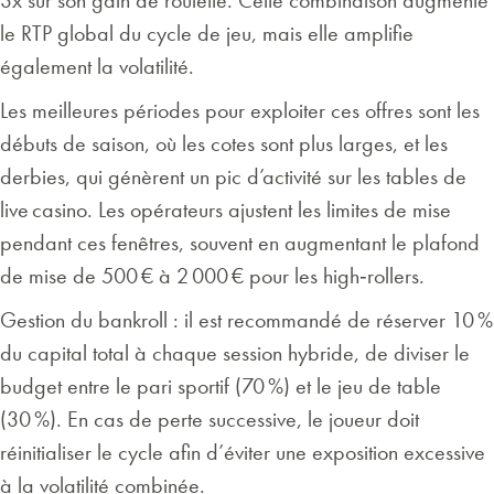
3x sur son gain de roulette. Cette combinaison augmente
le RTP global du cycle de jeu, mais elle amplifie
également la volatilité.
Les meilleures périodes pour exploiter ces offres sont les
débuts de saison, où les cotes sont plus larges, et les
derbies, qui génèrent un pic d’activité sur les tables de
live casino. Les opérateurs ajustent les limites de mise
pendant ces fenêtres, souvent en augmentant le plafond
de mise de 500 € à 2 000 € pour les high‑rollers.
Gestion du bankroll : il est recommandé de réserver 10 %
du capital total à chaque session hybride, de diviser le
budget entre le pari sportif (70 %) et le jeu de table
(30 %). En cas de perte successive, le joueur doit
réinitialiser le cycle afin d’éviter une exposition excessive
à la volatilité combinée.