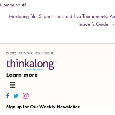
navigation
Communauté
Mastering Slot Superstitions and Live Tournaments: An
Insider’s Guide →
© 2021 CONNECTICUT PUBLIC
Learn more
Thinkalong on Facebook
Thinkalong on Twitter
Thinkalong on Instagram
Sign up for Our Weekly Newsletter