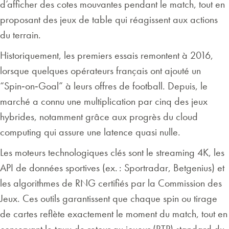
d’afficher des cotes mouvantes pendant le match, tout en
proposant des jeux de table qui réagissent aux actions
du terrain.
Historiquement, les premiers essais remontent à 2016,
lorsque quelques opérateurs français ont ajouté un
“Spin‑on‑Goal” à leurs offres de football. Depuis, le
marché a connu une multiplication par cinq des jeux
hybrides, notamment grâce aux progrès du cloud
computing qui assure une latence quasi nulle.
Les moteurs technologiques clés sont le streaming 4K, les
API de données sportives (ex. : Sportradar, Betgenius) et
les algorithmes de RNG certifiés par la Commission des
Jeux. Ces outils garantissent que chaque spin ou tirage
de cartes reflète exactement le moment du match, tout en