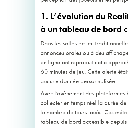
1. L’évolution du Reali
à un tableau de bord 
Dans les salles de jeu traditionnelle
annonces orales ou à des affichage
en ligne ont reproduit cette appro
60 minutes de jeu. Cette alerte étai
aucune donnée personnalisée.
Avec l’avènement des plateformes b
collecter en temps réel la durée de j
le nombre de tours joués. Ces mét
tableau de bord accessible depuis l