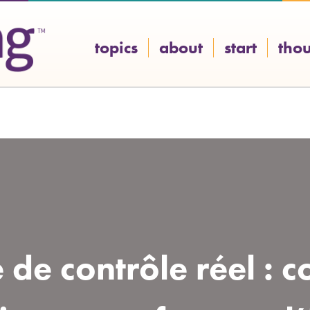
topics
about
start
tho
 de contrôle réel : 