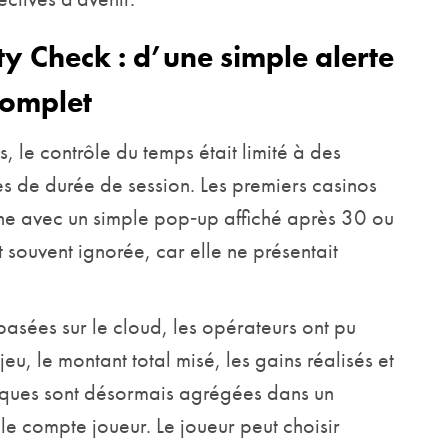
ty Check : d’une simple alerte
complet
s, le contrôle du temps était limité à des
s de durée de session. Les premiers casinos
che avec un simple pop‑up affiché après 30 ou
t souvent ignorée, car elle ne présentait
asées sur le cloud, les opérateurs ont pu
eu, le montant total misé, les gains réalisés et
riques sont désormais agrégées dans un
e compte joueur. Le joueur peut choisir