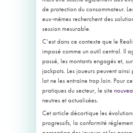
de protection du consommateur. Les
eux‑mêmes recherchent des solutio
session mesurable.
C’est dans ce contexte que le Reali
imposé comme un outil central. Il 
passé, les montants engagés et, surt
jackpots. Les joueurs peuvent ainsi
lot ne les entraîne trop loin. Pour 
pratiques du secteur, le site
nouveau
neutres et actualisées.
Cet article décortique les évolution
progressifs, la conformité réglement
perception des joueurs et les perspe