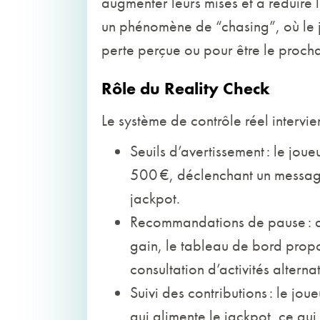
augmenter leurs mises et à réduire
un phénomène de “chasing”, où le 
perte perçue ou pour être le procha
Rôle du Reality Check
Le système de contrôle réel intervien
Seuils d’avertissement : le joue
500 €, déclenchant un message
jackpot.
Recommandations de pause : ap
gain, le tableau de bord prop
consultation d’activités alternat
Suivi des contributions : le jo
qui alimente le jackpot, ce qu