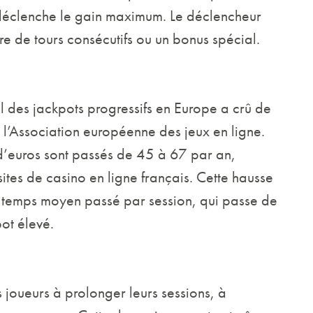
déclenche le gain maximum. Le déclencheur
e de tours consécutifs ou un bonus spécial.
l des jackpots progressifs en Europe a crû de
 l’Association européenne des jeux en ligne.
 d’euros sont passés de 45 à 67 par an,
 sites de casino en ligne français. Cette hausse
u temps moyen passé par session, qui passe de
pot élevé.
les joueurs à prolonger leurs sessions, à