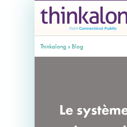
Thinkalong »
Blog
Le système