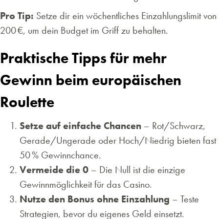
Pro Tip:
Setze dir ein wöchentliches Einzahlungslimit von
200 €, um dein Budget im Griff zu behalten.
Praktische Tipps für mehr
Gewinn beim europäischen
Roulette
Setze auf einfache Chancen
– Rot/Schwarz,
Gerade/Ungerade oder Hoch/Niedrig bieten fast
50 % Gewinnchance.
Vermeide die 0
– Die Null ist die einzige
Gewinnmöglichkeit für das Casino.
Nutze den Bonus ohne Einzahlung
– Teste
Strategien, bevor du eigenes Geld einsetzt.