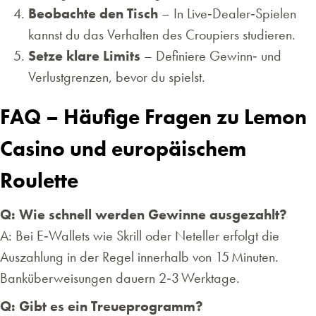
Beobachte den Tisch
– In Live‑Dealer‑Spielen
kannst du das Verhalten des Croupiers studieren.
Setze klare Limits
– Definiere Gewinn‑ und
Verlustgrenzen, bevor du spielst.
FAQ – Häufige Fragen zu Lemon
Casino und europäischem
Roulette
Q: Wie schnell werden Gewinne ausgezahlt?
A: Bei E‑Wallets wie Skrill oder Neteller erfolgt die
Auszahlung in der Regel innerhalb von 15 Minuten.
Banküberweisungen dauern 2‑3 Werktage.
Q: Gibt es ein Treueprogramm?