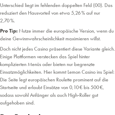
Unterschied liegt im fehlenden doppelten Feld (00). Das
reduziert den Hausvorteil von etwa 5,26 % auf nur
2,70 %.
Pro Tip:
Nutze immer die europäische Version, wenn du
deine Gewinnwahrscheinlichkeit maximieren willst.
Doch nicht jedes Casino präsentiert diese Variante gleich.
Einige Plattformen verstecken das Spiel hinter
komplizierten Menüs oder bieten nur begrenzte
Einsatzmöglichkeiten. Hier kommt Lemon Casino ins Spiel:
Die Seite legt europäischen Roulette prominent auf die
Startseite und erlaubt Einsätze von 0,10 € bis 500 €,
sodass sowohl Anfänger als auch High‑Roller gut
aufgehoben sind.