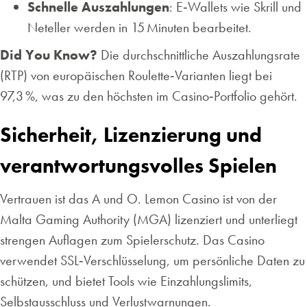
Schnelle Auszahlungen
: E‑Wallets wie Skrill und
Neteller werden in 15 Minuten bearbeitet.
Did You Know?
Die durchschnittliche Auszahlungsrate
(RTP) von europäischen Roulette‑Varianten liegt bei
97,3 %, was zu den höchsten im Casino‑Portfolio gehört.
Sicherheit, Lizenzierung und
verantwortungsvolles Spielen
Vertrauen ist das A und O. Lemon Casino ist von der
Malta Gaming Authority (MGA) lizenziert und unterliegt
strengen Auflagen zum Spielerschutz. Das Casino
verwendet SSL‑Verschlüsselung, um persönliche Daten zu
schützen, und bietet Tools wie Einzahlungslimits,
Selbstausschluss und Verlustwarnungen.