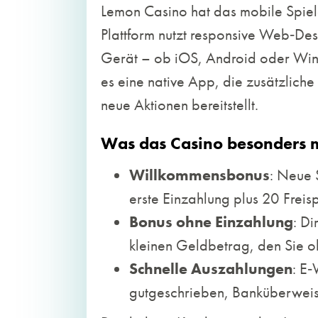
Lemon Casino hat das mobile Spie
Plattform nutzt responsive Web‑Des
Gerät – ob iOS, Android oder Wind
es eine native App, die zusätzliche
neue Aktionen bereitstellt.
Was das Casino besonders 
Willkommensbonus
: Neue 
erste Einzahlung plus 20 Freisp
Bonus ohne Einzahlung
: Di
kleinen Geldbetrag, den Sie o
Schnelle Auszahlungen
: E‑
gutgeschrieben, Banküberweis