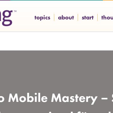
topics
about
start
tho
 Mobile Mastery – 