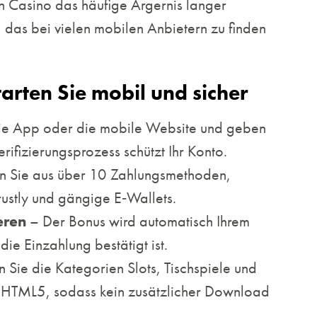
n Casino das häufige Ärgernis langer
 das bei vielen mobilen Anbietern zu finden
starten Sie mobil und sicher
ie App oder die mobile Website und geben
erifizierungsprozess schützt Ihr Konto.
 Sie aus über 10 Zahlungsmethoden,
rustly und gängige E‑Wallets.
eren
– Der Bonus wird automatisch Ihrem
ie Einzahlung bestätigt ist.
 Sie die Kategorien Slots, Tischspiele und
 in HTML5, sodass kein zusätzlicher Download