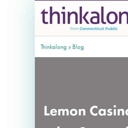
Thinkalong »
Blog
Lemon Casino