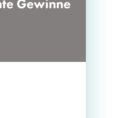
hte Gewinne