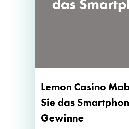
das Smartp
Lemon Casino Mobi
Sie das Smartphone
Gewinne