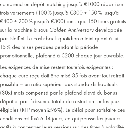
comprend un dépôt matching jusqu’à €1000 réparti sur
trois versements (100 % jusqu’à €300 + 150 % jusqu’à
€400 + 200 % jusqu’à €300) ainsi que 150 tours gratuits
sur la machine à sous
Golden Anniversary
développée
par NetEnt. Le cash‑back quotidien atteint quant à lui
15 % des mises perdues pendant la période
promotionnelle, plafonné à €200 chaque jour ouvrable.
Les exigences de mise restent toutefois exigeantes :
chaque euro reçu doit être misé 35 fois avant tout retrait
possible – un ratio supérieur aux standards habituels
(30x) mais compensé par le plafond élevé du bonus
dépôt et par l’absence totale de restriction sur les jeux
éligibles (RTP moyen ≥96%). Le délai pour satisfaire ces
conditions est fixé à 14 jours, ce qui pousse les joueurs
actifs à concentrer leurs sessions sur des titres à volatilité