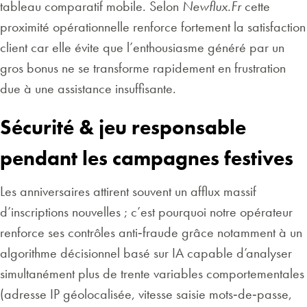
tableau comparatif mobile. Selon
Newflux.Fr
cette
proximité opérationnelle renforce fortement la satisfaction
client car elle évite que l’enthousiasme généré par un
gros bonus ne se transforme rapidement en frustration
due à une assistance insuffisante.
Sécurité & jeu responsable
pendant les campagnes festives
Les anniversaires attirent souvent un afflux massif
d’inscriptions nouvelles ; c’est pourquoi notre opérateur
renforce ses contrôles anti‑fraude grâce notamment à un
algorithme décisionnel basé sur IA capable d’analyser
simultanément plus de trente variables comportementales
(adresse IP géolocalisée, vitesse saisie mots‑de‑passe,