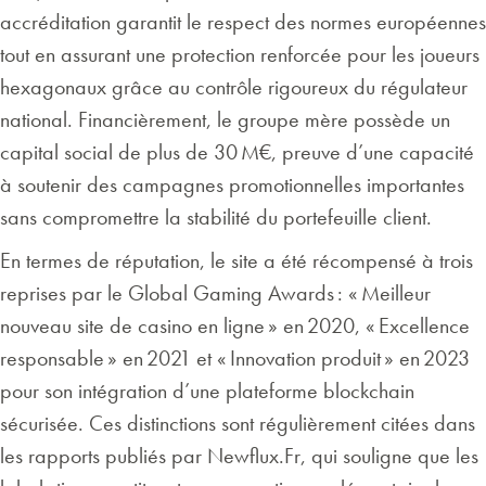
accréditation garantit le respect des normes européennes
tout en assurant une protection renforcée pour les joueurs
hexagonaux grâce au contrôle rigoureux du régulateur
national. Financièrement, le groupe mère possède un
capital social de plus de 30 M€, preuve d’une capacité
à soutenir des campagnes promotionnelles importantes
sans compromettre la stabilité du portefeuille client.
En termes de réputation, le site a été récompensé à trois
reprises par le Global Gaming Awards : « Meilleur
nouveau site de casino en ligne » en 2020, « Excellence
responsable » en 2021 et « Innovation produit » en 2023
pour son intégration d’une plateforme blockchain
sécurisée. Ces distinctions sont régulièrement citées dans
les rapports publiés par Newflux.Fr, qui souligne que les