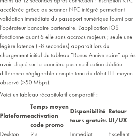
moins de 12 secondes après connexion : inscription KYC
accélérée grâce au scanner NFC intégré permettant
validation immédiate du passeport numérique fourni par
l’opérateur bancaire partenaire. L’application iOS
fonctionne quant à elle sans accrocs majeurs ; seule une
légère latence (~8 secondes) apparaît lors du
chargement initial du tableau “Bonus Anniversaire” après
avoir cliqué sur la bannière push notification dédiée —
différence négligeable compte tenu du débit LTE moyen
observé (>50 Mbps).
Voici un tableau récapitulatif comparatif :
Temps moyen
Disponibilité
Retour
Plateforme
activation
tours gratuits
UI/UX
code promo
Desktop
9 s
Immédiat
Excellent