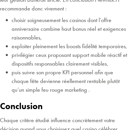
recommande donc vivement :
choisir soigneusement les casinos dont l’offre
anniversaire combine haut bonus réel et exigences
raisonnables,
exploiter pleinement les boosts fidélité temporaires,
privilégier ceux proposant support mobile réactif et
dispositifs responsables clairement visibles,
puis suivre son propre KPI personnel afin que
chaque fête devienne réellement rentable plutôt
qu’un simple feu rouge marketing .
Conclusion
Chaque critère étudié influence concrètement votre
décision quand vous choisissez quel casino célébrer