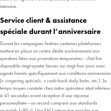
intensive.
Service client & assistance
spéciale durant l’anniversaire
Durant les campagnes festives certaines plateformes
mettent en place un centre dédié exclusivement aux
questions liées aux promotions temporaires : chat live
disponible vingt‑quatre heures sur vingt‑four jours avec
agents formés spécifiquement aux conditions anniversaire
(« wagering spécial», « cash‑back daily limit», etc.). Le
temps moyen constaté chez notre opérateur était inférieur
à 45 secondes avant réception d’une réponse
personnalisée—un record comparé aux standards
sectoriels (~90 s). Une FAQ interactive enrichie par