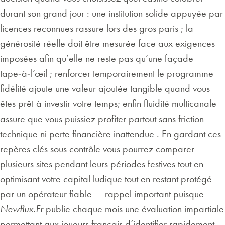
durant son grand jour : une institution solide appuyée par
licences reconnues rassure lors des gros paris ; la
générosité réelle doit être mesurée face aux exigences
imposées afin qu’elle ne reste pas qu’une façade
tape‑à‑l’œil ; renforcer temporairement le programme
fidélité ajoute une valeur ajoutée tangible quand vous
êtes prêt à investir votre temps; enfin fluidité multicanale
assure que vous puissiez profiter partout sans friction
technique ni perte financière inattendue . En gardant ces
repères clés sous contrôle vous pourrez comparer
plusieurs sites pendant leurs périodes festives tout en
optimisant votre capital ludique tout en restant protégé
par un opérateur fiable — rappel important puisque
Newflux.Fr
publie chaque mois une évaluation impartiale
permettant aux joueurs français d’identifier rapidement