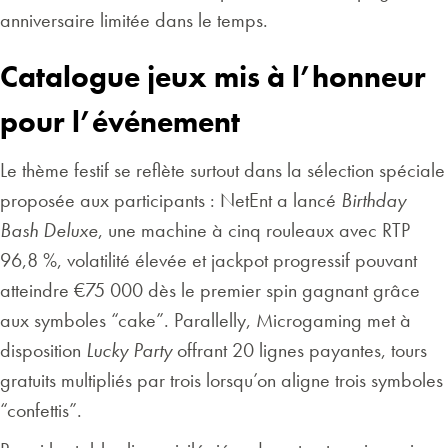
anniversaire limitée dans le temps.
Catalogue jeux mis à l’honneur
pour l’événement
Le thème festif se reflète surtout dans la sélection spéciale
proposée aux participants : NetEnt a lancé
Birthday
Bash Deluxe
, une machine à cinq rouleaux avec RTP
96,8 %, volatilité élevée et jackpot progressif pouvant
atteindre €75 000 dès le premier spin gagnant grâce
aux symboles “cake”. Parallelly, Microgaming met à
disposition
Lucky Party
offrant 20 lignes payantes, tours
gratuits multipliés par trois lorsqu’on aligne trois symboles
“confettis”.