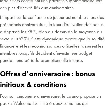
labels tiers constituent une garantie supplémentaire lors
des pics d’activité liés aux anniversaires.
L’impact sur la confiance du joueur est notable : lors des
précédents anniversaires, le taux d’activation des bonus
a dépassé les 78 %, bien au‑dessus de la moyenne du
secteur (≈62 %). Cette dynamique montre que la solidité
financière et les reconnaissances officielles rassurent les
membres lorsqu’ils décident d’investir leur budget
pendant une période promotionnelle intense.
Offres d’anniversaire : bonus
initiaux & conditions
Pour son cinquième anniversaire, le casino propose un
pack « Welcome ! » limité à deux semaines qui