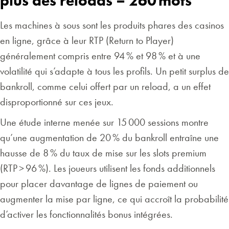
plus des reloads – 260 mots
Les machines à sous sont les produits phares des casinos
en ligne, grâce à leur RTP (Return to Player)
généralement compris entre 94 % et 98 % et à une
volatilité qui s’adapte à tous les profils. Un petit surplus de
bankroll, comme celui offert par un reload, a un effet
disproportionné sur ces jeux.
Une étude interne menée sur 15 000 sessions montre
qu’une augmentation de 20 % du bankroll entraîne une
hausse de 8 % du taux de mise sur les slots premium
(RTP > 96 %). Les joueurs utilisent les fonds additionnels
pour placer davantage de lignes de paiement ou
augmenter la mise par ligne, ce qui accroît la probabilité
d’activer les fonctionnalités bonus intégrées.