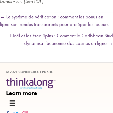
bonus » ici : [Lien PDF]
Posts
← Le système de vérification : comment les bonus en
ligne sont rendus transparents pour protéger les joueurs
navigation
Noël et les Free Spins : Comment le Caribbean Stud
dynamise l’économie des casinos en ligne →
© 2021 CONNECTICUT PUBLIC
Learn more