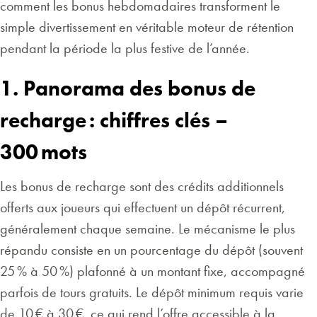
comment les bonus hebdomadaires transforment le
simple divertissement en véritable moteur de rétention
pendant la période la plus festive de l’année.
1. Panorama des bonus de
recharge : chiffres clés –
300 mots
Les bonus de recharge sont des crédits additionnels
offerts aux joueurs qui effectuent un dépôt récurrent,
généralement chaque semaine. Le mécanisme le plus
répandu consiste en un pourcentage du dépôt (souvent
25 % à 50 %) plafonné à un montant fixe, accompagné
parfois de tours gratuits. Le dépôt minimum requis varie
de 10 € à 30 €, ce qui rend l’offre accessible à la