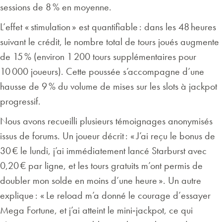
sessions de 8 % en moyenne.
L’effet « stimulation » est quantifiable : dans les 48 heures
suivant le crédit, le nombre total de tours joués augmente
de 15 % (environ 1 200 tours supplémentaires pour
10 000 joueurs). Cette poussée s’accompagne d’une
hausse de 9 % du volume de mises sur les slots à jackpot
progressif.
Nous avons recueilli plusieurs témoignages anonymisés
issus de forums. Un joueur décrit : « J’ai reçu le bonus de
30 € le lundi, j’ai immédiatement lancé Starburst avec
0,20 € par ligne, et les tours gratuits m’ont permis de
doubler mon solde en moins d’une heure ». Un autre
explique : « Le reload m’a donné le courage d’essayer
Mega Fortune, et j’ai atteint le mini‑jackpot, ce qui