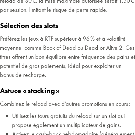
reload de 30 €, la mise maximale autorisée serait 1,50 €
par session, limitant le risque de perte rapide.
Sélection des slots
Préférez les jeux à RTP supérieur à 96 % et à volatilité
moyenne, comme Book of Dead ou Dead or Alive 2. Ces
titres offrent un bon équilibre entre fréquence des gains et
potentiel de gros paiements, idéal pour exploiter un
bonus de recharge.
Astuce « stacking »
Combinez le reload avec d’autres promotions en cours :
Utilisez les tours gratuits du reload sur un slot qui
propose également un multiplicateur de gains.
Activez le cash‑back hebdomadaire (généralement