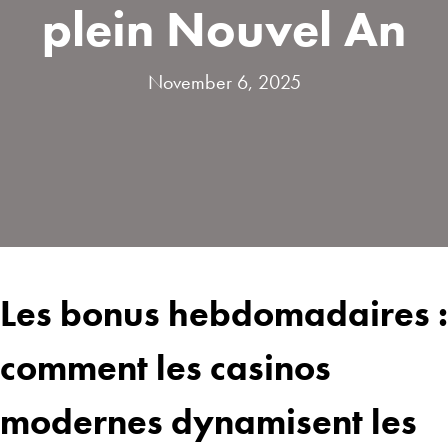
plein Nouvel An
November 6, 2025
Les bonus hebdomadaires :
comment les casinos
modernes dynamisent les