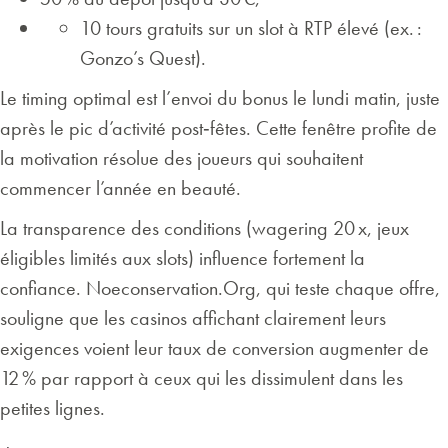
10 tours gratuits sur un slot à RTP élevé (ex. :
Gonzo’s Quest).
Le timing optimal est l’envoi du bonus le lundi matin, juste
après le pic d’activité post‑fêtes. Cette fenêtre profite de
la motivation résolue des joueurs qui souhaitent
commencer l’année en beauté.
La transparence des conditions (wagering 20 x, jeux
éligibles limités aux slots) influence fortement la
confiance. Noeconservation.Org, qui teste chaque offre,
souligne que les casinos affichant clairement leurs
exigences voient leur taux de conversion augmenter de
12 % par rapport à ceux qui les dissimulent dans les
petites lignes.