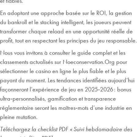
et fiables.
En adoptant une approche basée sur le ROI, la gestion
du bankroll et le stacking intelligent, les joueurs peuvent
transformer chaque reload en une opportunité réelle de
profit, tout en respectant les principes du jeu responsable.
Nous vous invitons à consulter le guide complet et les
classements actualisés sur Noeconservation.Org pour
sélectionner le casino en ligne le plus fiable et le plus
payant du moment. Les tendances identifiées aujourd’hui
façonneront l’expérience de jeu en 2025‑2026 : bonus
ultra‑personnalisés, gamification et transparence
réglementaire seront les maîtres‑mots d’une industrie en
pleine mutation.
Téléchargez la checklist PDF « Suivi hebdomadaire des