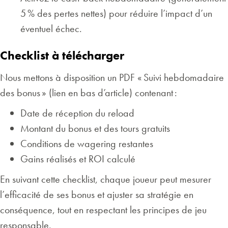
5 % des pertes nettes) pour réduire l’impact d’un
éventuel échec.
Checklist à télécharger
Nous mettons à disposition un PDF « Suivi hebdomadaire
des bonus » (lien en bas d’article) contenant :
Date de réception du reload
Montant du bonus et des tours gratuits
Conditions de wagering restantes
Gains réalisés et ROI calculé
En suivant cette checklist, chaque joueur peut mesurer
l’efficacité de ses bonus et ajuster sa stratégie en
conséquence, tout en respectant les principes de jeu
responsable.