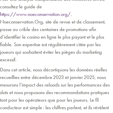
consultez le guide de
https://www.noeconservation.org/
.
Noeconservation.Org, site de revue et de classement,
passe au crible des centaines de promotions afin
d’identifier le casino en ligne le plus payant et le plus
fiable. Son expertise est régulièrement citée par les
joueurs qui souhaitent éviter les pièges du marketing
excessif.
Dans cet article, nous décortiquons les données réelles
recueillies entre décembre 2023 et janvier 2025, nous
mesurons l’impact des reloads sur les performances des
slots et nous proposons des recommandations pratiques
tant pour les opérateurs que pour les joueurs. Le fil
conducteur est simple : les chiffres parlent, et ils révèlent