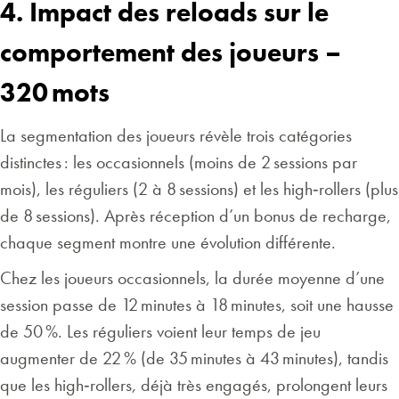
4. Impact des reloads sur le
comportement des joueurs –
320 mots
La segmentation des joueurs révèle trois catégories
distinctes : les occasionnels (moins de 2 sessions par
mois), les réguliers (2 à 8 sessions) et les high‑rollers (plus
de 8 sessions). Après réception d’un bonus de recharge,
chaque segment montre une évolution différente.
Chez les joueurs occasionnels, la durée moyenne d’une
session passe de 12 minutes à 18 minutes, soit une hausse
de 50 %. Les réguliers voient leur temps de jeu
augmenter de 22 % (de 35 minutes à 43 minutes), tandis
que les high‑rollers, déjà très engagés, prolongent leurs