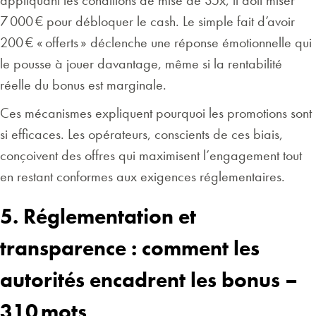
appliquant les conditions de mise de 35x, il doit miser
7 000 € pour débloquer le cash. Le simple fait d’avoir
200 € « offerts » déclenche une réponse émotionnelle qui
le pousse à jouer davantage, même si la rentabilité
réelle du bonus est marginale.
Ces mécanismes expliquent pourquoi les promotions sont
si efficaces. Les opérateurs, conscients de ces biais,
conçoivent des offres qui maximisent l’engagement tout
en restant conformes aux exigences réglementaires.
5. Réglementation et
transparence : comment les
autorités encadrent les bonus –
310 mots