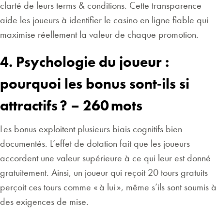
clarté de leurs terms & conditions. Cette transparence
aide les joueurs à identifier le casino en ligne fiable qui
maximise réellement la valeur de chaque promotion.
4. Psychologie du joueur :
pourquoi les bonus sont‑ils si
attractifs ? – 260 mots
Les bonus exploitent plusieurs biais cognitifs bien
documentés. L’effet de dotation fait que les joueurs
accordent une valeur supérieure à ce qui leur est donné
gratuitement. Ainsi, un joueur qui reçoit 20 tours gratuits
perçoit ces tours comme « à lui », même s’ils sont soumis à
des exigences de mise.