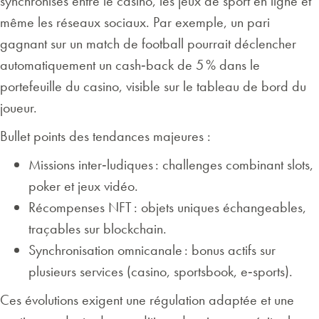
synchronisés entre le casino, les jeux de sport en ligne et
même les réseaux sociaux. Par exemple, un pari
gagnant sur un match de football pourrait déclencher
automatiquement un cash‑back de 5 % dans le
portefeuille du casino, visible sur le tableau de bord du
joueur.
Bullet points des tendances majeures :
Missions inter‑ludiques : challenges combinant slots,
poker et jeux vidéo.
Récompenses NFT : objets uniques échangeables,
traçables sur blockchain.
Synchronisation omnicanale : bonus actifs sur
plusieurs services (casino, sportsbook, e‑sports).
Ces évolutions exigent une régulation adaptée et une