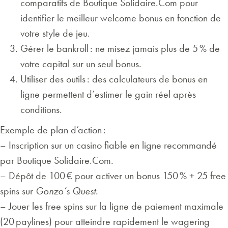
comparatifs de Boutique Solidaire.Com pour
identifier le meilleur welcome bonus en fonction de
votre style de jeu.
Gérer le bankroll : ne misez jamais plus de 5 % de
votre capital sur un seul bonus.
Utiliser des outils : des calculateurs de bonus en
ligne permettent d’estimer le gain réel après
conditions.
Exemple de plan d’action :
– Inscription sur un casino fiable en ligne recommandé
par Boutique Solidaire.Com.
– Dépôt de 100 € pour activer un bonus 150 % + 25 free
spins sur
Gonzo’s Quest
.
– Jouer les free spins sur la ligne de paiement maximale
(20 paylines) pour atteindre rapidement le wagering