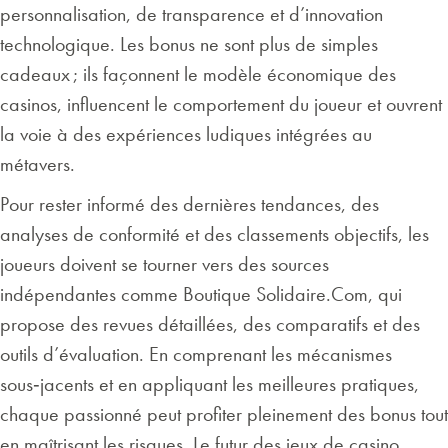
personnalisation, de transparence et d’innovation
technologique. Les bonus ne sont plus de simples
cadeaux ; ils façonnent le modèle économique des
casinos, influencent le comportement du joueur et ouvrent
la voie à des expériences ludiques intégrées au
métavers.
Pour rester informé des dernières tendances, des
analyses de conformité et des classements objectifs, les
joueurs doivent se tourner vers des sources
indépendantes comme Boutique Solidaire.Com, qui
propose des revues détaillées, des comparatifs et des
outils d’évaluation. En comprenant les mécanismes
sous‑jacents et en appliquant les meilleures pratiques,
chaque passionné peut profiter pleinement des bonus tout
en maîtrisant les risques. Le futur des jeux de casino