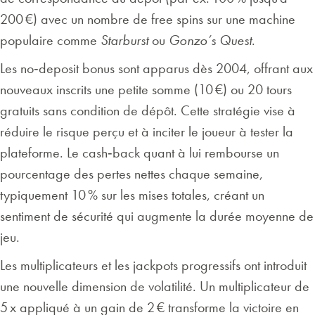
200 €) avec un nombre de free spins sur une machine
populaire comme
Starburst
ou
Gonzo’s Quest
.
Les no‑deposit bonus sont apparus dès 2004, offrant aux
nouveaux inscrits une petite somme (10 €) ou 20 tours
gratuits sans condition de dépôt. Cette stratégie vise à
réduire le risque perçu et à inciter le joueur à tester la
plateforme. Le cash‑back quant à lui rembourse un
pourcentage des pertes nettes chaque semaine,
typiquement 10 % sur les mises totales, créant un
sentiment de sécurité qui augmente la durée moyenne de
jeu.
Les multiplicateurs et les jackpots progressifs ont introduit
une nouvelle dimension de volatilité. Un multiplicateur de
5 x appliqué à un gain de 2 € transforme la victoire en