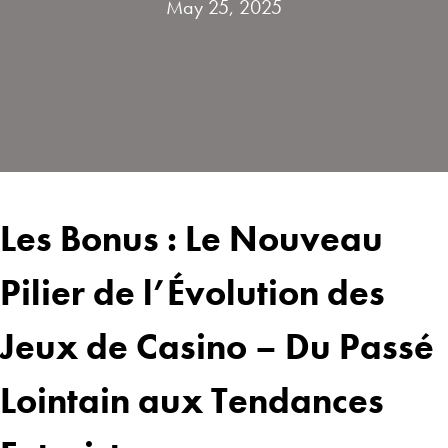
May 25, 2025
Les Bonus : Le Nouveau
Pilier de l’Évolution des
Jeux de Casino – Du Passé
Lointain aux Tendances