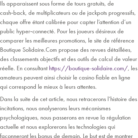
Ils apparaissent sous forme de tours gratuits, de
cash‑back, de multiplicateurs ou de jackpots progressifs,
chaque offre étant calibrée pour capter l’attention d’un
public hyper‑connecté. Pour les joueurs désireux de
comparer les meilleures promotions, le site de référence
Boutique Solidaire.Com propose des revues détaillées,
des classements objectifs et des outils de calcul de valeur
réelle. En consultant
https://boutique-solidaire.com/
, les
amateurs peuvent ainsi choisir le casino fiable en ligne
qui correspond le mieux à leurs attentes.
Dans la suite de cet article, nous retracerons l’histoire des
incitations, nous analyserons leurs mécanismes
psychologiques, nous passerons en revue la régulation
actuelle et nous explorerons les technologies qui
façonneront les bonus de demain. Le but est de montrer