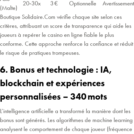
20‑30x
3 €
Optionnelle
Avertissement
(Malte)
Boutique Solidaire.Com vérifie chaque site selon ces
critères, attribuant un score de transparence qui aide les
joueurs à repérer le casino en ligne fiable le plus
conforme. Cette approche renforce la confiance et réduit
le risque de pratiques trompeuses.
6. Bonus et technologie : IA,
blockchain et expériences
personnalisées – 340 mots
L’intelligence artificielle a transformé la manière dont les
bonus sont générés. Les algorithmes de machine learning
analysent le comportement de chaque joueur (fréquence