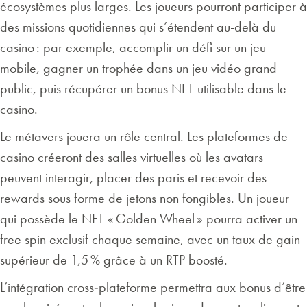
écosystèmes plus larges. Les joueurs pourront participer à
des missions quotidiennes qui s’étendent au-delà du
casino : par exemple, accomplir un défi sur un jeu
mobile, gagner un trophée dans un jeu vidéo grand
public, puis récupérer un bonus NFT utilisable dans le
casino.
Le métavers jouera un rôle central. Les plateformes de
casino créeront des salles virtuelles où les avatars
peuvent interagir, placer des paris et recevoir des
rewards sous forme de jetons non fongibles. Un joueur
qui possède le NFT « Golden Wheel » pourra activer un
free spin exclusif chaque semaine, avec un taux de gain
supérieur de 1,5 % grâce à un RTP boosté.
L’intégration cross‑plateforme permettra aux bonus d’être