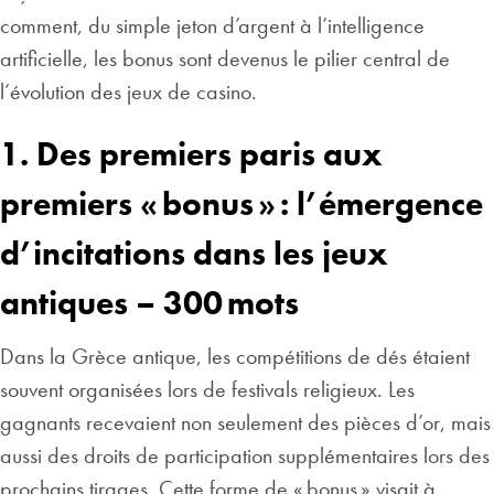
comment, du simple jeton d’argent à l’intelligence
artificielle, les bonus sont devenus le pilier central de
l’évolution des jeux de casino.
1. Des premiers paris aux
premiers « bonus » : l’émergence
d’incitations dans les jeux
antiques – 300 mots
Dans la Grèce antique, les compétitions de dés étaient
souvent organisées lors de festivals religieux. Les
gagnants recevaient non seulement des pièces d’or, mais
aussi des droits de participation supplémentaires lors des
prochains tirages. Cette forme de « bonus » visait à