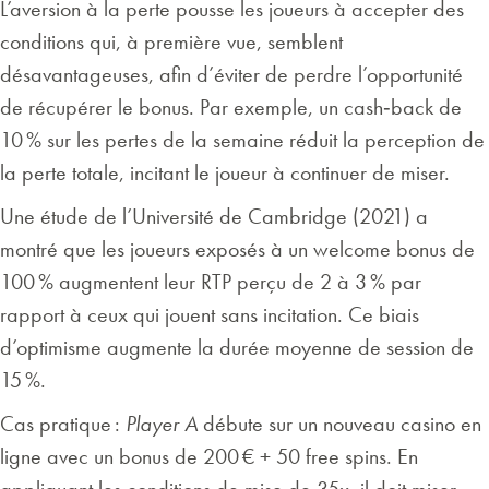
L’aversion à la perte pousse les joueurs à accepter des
conditions qui, à première vue, semblent
désavantageuses, afin d’éviter de perdre l’opportunité
de récupérer le bonus. Par exemple, un cash‑back de
10 % sur les pertes de la semaine réduit la perception de
la perte totale, incitant le joueur à continuer de miser.
Une étude de l’Université de Cambridge (2021) a
montré que les joueurs exposés à un welcome bonus de
100 % augmentent leur RTP perçu de 2 à 3 % par
rapport à ceux qui jouent sans incitation. Ce biais
d’optimisme augmente la durée moyenne de session de
15 %.
Cas pratique :
Player A
débute sur un nouveau casino en
ligne avec un bonus de 200 € + 50 free spins. En