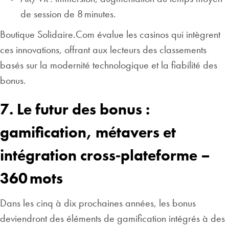
de session de 8 minutes.
Boutique Solidaire.Com évalue les casinos qui intègrent
ces innovations, offrant aux lecteurs des classements
basés sur la modernité technologique et la fiabilité des
bonus.
7. Le futur des bonus :
gamification, métavers et
intégration cross‑plateforme –
360 mots
Dans les cinq à dix prochaines années, les bonus
deviendront des éléments de gamification intégrés à des