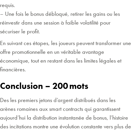
requis.
– Une fois le bonus débloqué, retirer les gains ou les
réinvestir dans une session à faible volatilité pour
sécuriser le profit.
En suivant ces étapes, les joueurs peuvent transformer une
offre promotionnelle en un véritable avantage
économique, tout en restant dans les limites légales et
financières.
Conclusion – 200 mots
Des les premiers jetons d’argent distribués dans les
arènes romaines aux smart contracts qui garantissent
aujourd’hui la distribution instantanée de bonus, l’histoire
des incitations montre une évolution constante vers plus de