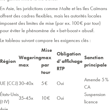
En Asie, les juridictions comme Malte et les îles Caïmans
offrent des cadres flexibles, mais les autorités locales
imposent des limites de mise (par ex. 100 € par tour)
pour éviter le phénomène de « bet‑boost » abusif.
Le tableau suivant compare les exigences clés :
Mise
Obligation
Wagering
max
Sanction
Région
d’affichage
max
par
principale
RTP
tour
Amende 5 %
UE (CCJ)
30‑40x
5 €
Oui
CA
États‑Unis
Suspension
35‑45x
10 €
Oui
(NV)
licence
Asie