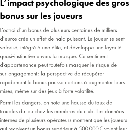
L’impact psychologique des gros
bonus sur les joueurs
L’octroi d’un bonus de plusieurs centaines de milliers
d’euros crée un effet de halo puissant. Le joueur se sent
valorisé, intégré à une élite, et développe une loyauté
quasi‑instinctive envers la marque. Ce sentiment
d’appartenance peut toutefois masquer le risque de
sur‑engagement : la perspective de récupérer
rapidement le bonus pousse certains à augmenter leurs
mises, même sur des jeux à forte volatilité.
Parmi les dangers, on note une hausse du taux de
troubles du jeu chez les membres du club. Les données
internes de plusieurs opérateurs montrent que les joueurs
qui reçoivent un bonus supérieur à 500 000 € voient leur