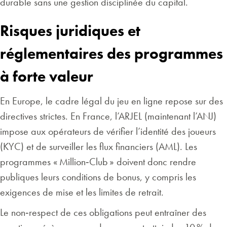
durable sans une gestion disciplinée du capital.
Risques juridiques et
réglementaires des programmes
à forte valeur
En Europe, le cadre légal du jeu en ligne repose sur des
directives strictes. En France, l’ARJEL (maintenant l’ANJ)
impose aux opérateurs de vérifier l’identité des joueurs
(KYC) et de surveiller les flux financiers (AML). Les
programmes « Million‑Club » doivent donc rendre
publiques leurs conditions de bonus, y compris les
exigences de mise et les limites de retrait.
Le non‑respect de ces obligations peut entraîner des