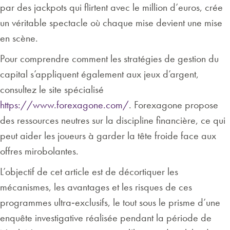
par des jackpots qui flirtent avec le million d’euros, crée
un véritable spectacle où chaque mise devient une mise
en scène.
Pour comprendre comment les stratégies de gestion du
capital s’appliquent également aux jeux d’argent,
consultez le site spécialisé
https://www.forexagone.com/
. Forexagone propose
des ressources neutres sur la discipline financière, ce qui
peut aider les joueurs à garder la tête froide face aux
offres mirobolantes.
L’objectif de cet article est de décortiquer les
mécanismes, les avantages et les risques de ces
programmes ultra‑exclusifs, le tout sous le prisme d’une
enquête investigative réalisée pendant la période de