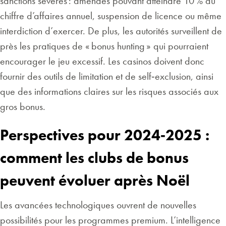
sanctions sévères : amendes pouvant atteindre 10 % du
chiffre d’affaires annuel, suspension de licence ou même
interdiction d’exercer. De plus, les autorités surveillent de
près les pratiques de « bonus hunting » qui pourraient
encourager le jeu excessif. Les casinos doivent donc
fournir des outils de limitation et de self‑exclusion, ainsi
que des informations claires sur les risques associés aux
gros bonus.
Perspectives pour 2024‑2025 :
comment les clubs de bonus
peuvent évoluer après Noël
Les avancées technologiques ouvrent de nouvelles
possibilités pour les programmes premium. L’intelligence