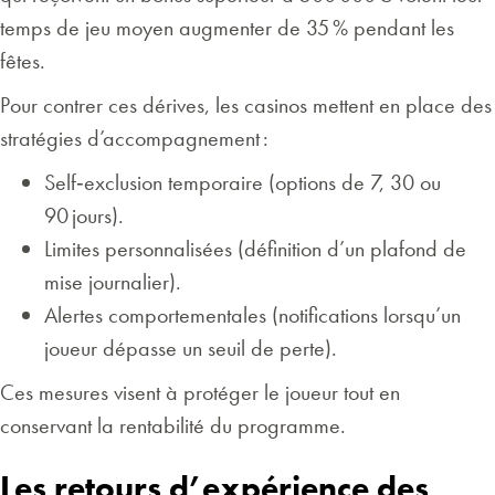
temps de jeu moyen augmenter de 35 % pendant les
fêtes.
Pour contrer ces dérives, les casinos mettent en place des
stratégies d’accompagnement :
Self‑exclusion temporaire (options de 7, 30 ou
90 jours).
Limites personnalisées (définition d’un plafond de
mise journalier).
Alertes comportementales (notifications lorsqu’un
joueur dépasse un seuil de perte).
Ces mesures visent à protéger le joueur tout en
conservant la rentabilité du programme.
Les retours d’expérience des