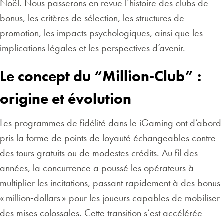
Noël. Nous passerons en revue l’histoire des clubs de
bonus, les critères de sélection, les structures de
promotion, les impacts psychologiques, ainsi que les
implications légales et les perspectives d’avenir.
Le concept du “Million‑Club” :
origine et évolution
Les programmes de fidélité dans le iGaming ont d’abord
pris la forme de points de loyauté échangeables contre
des tours gratuits ou de modestes crédits. Au fil des
années, la concurrence a poussé les opérateurs à
multiplier les incitations, passant rapidement à des bonus
« million‑dollars » pour les joueurs capables de mobiliser
des mises colossales. Cette transition s’est accélérée