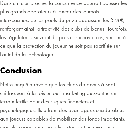
Dans un futur proche, la concurrence pourrait pousser les
plus grands opérateurs à lancer des tournois
inter‑casinos, où les pools de prize dépassent les 5 M €,
renforçant ainsi l’attractivité des clubs de bonus. Toutefois,
les régulateurs suivront de près ces innovations, veillant à
ce que la protection du joueur ne soit pas sacrifiée sur
l’autel de la technologie.
Conclusion
Notre enquête révèle que les clubs de bonus à sept
chiffres sont à la fois un outil marketing puissant et un
terrain fertile pour des risques financiers et
psychologiques. Ils offrent des avantages considérables
aux joueurs capables de mobiliser des fonds importants,
mais ils exigent une discipline stricte et une vigilance