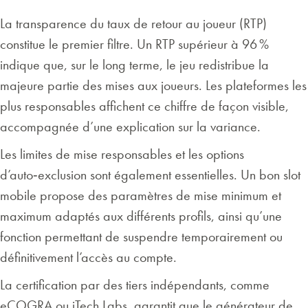
La transparence du taux de retour au joueur (RTP)
constitue le premier filtre. Un RTP supérieur à 96 %
indique que, sur le long terme, le jeu redistribue la
majeure partie des mises aux joueurs. Les plateformes les
plus responsables affichent ce chiffre de façon visible,
accompagnée d’une explication sur la variance.
Les limites de mise responsables et les options
d’auto‑exclusion sont également essentielles. Un bon slot
mobile propose des paramètres de mise minimum et
maximum adaptés aux différents profils, ainsi qu’une
fonction permettant de suspendre temporairement ou
définitivement l’accès au compte.
La certification par des tiers indépendants, comme
eCOGRA ou iTech Labs, garantit que le générateur de