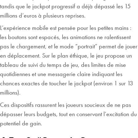
tandis que le jackpot progressif a déjà dépassé les 15
millions d’euros à plusieurs reprises.
L’expérience mobile est pensée pour les petites mains :
les boutons sont espacés, les animations ne ralentissent
pas le chargement, et le mode “portrait” permet de jouer
en déplacement. Sur le plan éthique, le jeu propose un
tableau de suivi du temps de jeu, des limites de mise
quotidiennes et une messagerie claire indiquant les
chances exactes de toucher le jackpot (environ 1 sur 13
millions).
Ces dispositifs rassurent les joueurs soucieux de ne pas
dépasser leurs budgets, tout en conservant l’excitation du
potentiel de gain.