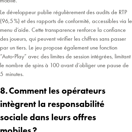
mobile.
Le développeur publie régulièrement des audits de RTP
(96,5 %) et des rapports de conformité, accessibles via le
menu d’aide. Cette transparence renforce la confiance
des joueurs, qui peuvent vérifier les chiffres sans passer
par un tiers. Le jeu propose également une fonction
“Auto‑Play” avec des limites de session intégrées, limitant
le nombre de spins à 100 avant d’obliger une pause de
5 minutes.
8. Comment les opérateurs
intègrent la responsabilité
sociale dans leurs offres
mobiles ?