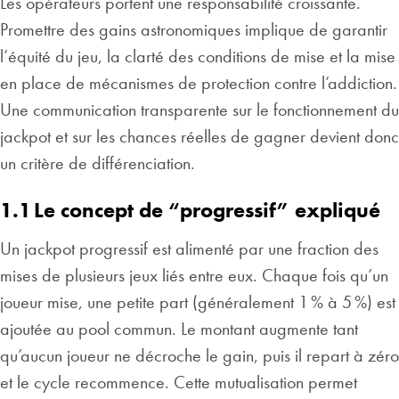
Les opérateurs portent une responsabilité croissante.
Promettre des gains astronomiques implique de garantir
l’équité du jeu, la clarté des conditions de mise et la mise
en place de mécanismes de protection contre l’addiction.
Une communication transparente sur le fonctionnement du
jackpot et sur les chances réelles de gagner devient donc
un critère de différenciation.
1.1 Le concept de “progressif” expliqué
Un jackpot progressif est alimenté par une fraction des
mises de plusieurs jeux liés entre eux. Chaque fois qu’un
joueur mise, une petite part (généralement 1 % à 5 %) est
ajoutée au pool commun. Le montant augmente tant
qu’aucun joueur ne décroche le gain, puis il repart à zéro
et le cycle recommence. Cette mutualisation permet