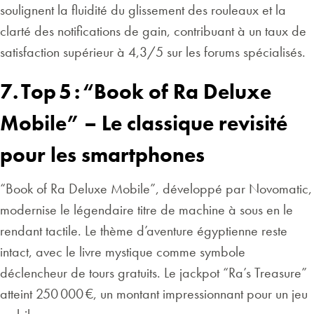
soulignent la fluidité du glissement des rouleaux et la
clarté des notifications de gain, contribuant à un taux de
satisfaction supérieur à 4,3/5 sur les forums spécialisés.
7. Top 5 : “Book of Ra Deluxe
Mobile” – Le classique revisité
pour les smartphones
“Book of Ra Deluxe Mobile”, développé par Novomatic,
modernise le légendaire titre de machine à sous en le
rendant tactile. Le thème d’aventure égyptienne reste
intact, avec le livre mystique comme symbole
déclencheur de tours gratuits. Le jackpot “Ra’s Treasure”
atteint 250 000 €, un montant impressionnant pour un jeu