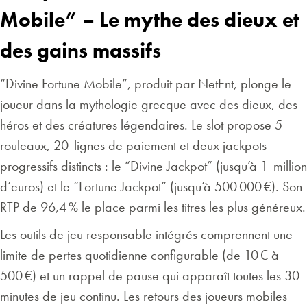
Mobile” – Le mythe des dieux et
des gains massifs
“Divine Fortune Mobile”, produit par NetEnt, plonge le
joueur dans la mythologie grecque avec des dieux, des
héros et des créatures légendaires. Le slot propose 5
rouleaux, 20 lignes de paiement et deux jackpots
progressifs distincts : le “Divine Jackpot” (jusqu’à 1 million
d’euros) et le “Fortune Jackpot” (jusqu’à 500 000 €). Son
RTP de 96,4 % le place parmi les titres les plus généreux.
Les outils de jeu responsable intégrés comprennent une
limite de pertes quotidienne configurable (de 10 € à
500 €) et un rappel de pause qui apparaît toutes les 30
minutes de jeu continu. Les retours des joueurs mobiles