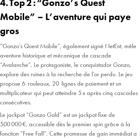
4. Top 2 : “Gonzo’s Quest
Mobile” – L’aventure qui paye
gros
“Gonzo’s Quest Mobile”, également signé NetEnt, mêle
aventure historique et mécanique de cascade
“Avalanche”. Le protagoniste, le conquistador Gonzo,
explore des ruines à la recherche de l’or perdu. Le jeu
propose 6 rouleaux, 20 lignes de paiement et un
multiplicateur qui peut atteindre 5 x après cinq cascades
consécutives.
Le jackpot “Gonzo Gold” est un jackpot fixe de
500 000 €, accessible dès le premier spin grâce à la
fonction “Free Fall”. Cette promesse de gain immédiat a