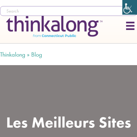
Thinkalong »
Blog
Les Meilleurs Sites