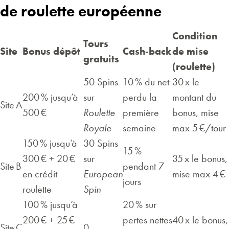
de roulette européenne
Condition
Tours
Site
Bonus dépôt
Cash‑back
de mise
gratuits
(roulette)
50 Spins
10 % du net
30 x le
200 % jusqu’à
sur
perdu la
montant du
Site A
500 €
Roulette
première
bonus, mise
Royale
semaine
max 5 €/tour
150 % jusqu’à
30 Spins
15 %
300 € + 20 €
sur
35 x le bonus,
Site B
pendant 7
en crédit
European
mise max 4 €
jours
roulette
Spin
100 % jusqu’à
20 % sur
200 € + 25 €
pertes nettes
40 x le bonus,
Site C
0