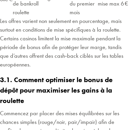
de bankroll
du premier
mise max 6 €
roulette
mois
Les offres varient non seulement en pourcentage, mais
surtout en conditions de mise spécifiques à la roulette.
Certains casinos limitent la mise maximale pendant la
période de bonus afin de protéger leur marge, tandis
que d’autres offrent des cash‑back ciblés sur les tables
européennes.
3.1. Comment optimiser le bonus de
dépôt pour maximiser les gains à la
roulette
Commencez par placer des mises équilibrées sur les
chances simples (rouge/noir, pair/impair) afin de