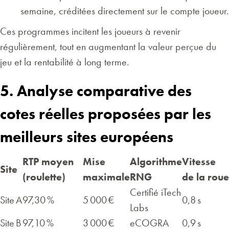
semaine, créditées directement sur le compte joueur.
Ces programmes incitent les joueurs à revenir
régulièrement, tout en augmentant la valeur perçue du
jeu et la rentabilité à long terme.
5. Analyse comparative des
cotes réelles proposées par les
meilleurs sites européens
RTP moyen
Mise
Algorithme
Vitesse
Site
(roulette)
maximale
RNG
de la roue
Certifié iTech
Site A
97,30 %
5 000 €
0,8 s
Labs
Site B
97,10 %
3 000 €
eCOGRA
0,9 s