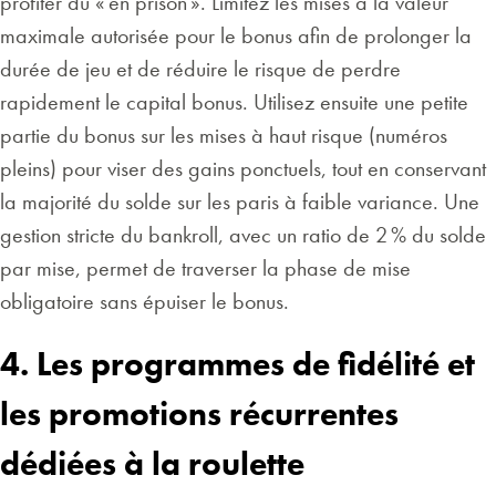
profiter du « en prison ». Limitez les mises à la valeur
maximale autorisée pour le bonus afin de prolonger la
durée de jeu et de réduire le risque de perdre
rapidement le capital bonus. Utilisez ensuite une petite
partie du bonus sur les mises à haut risque (numéros
pleins) pour viser des gains ponctuels, tout en conservant
la majorité du solde sur les paris à faible variance. Une
gestion stricte du bankroll, avec un ratio de 2 % du solde
par mise, permet de traverser la phase de mise
obligatoire sans épuiser le bonus.
4. Les programmes de fidélité et
les promotions récurrentes
dédiées à la roulette