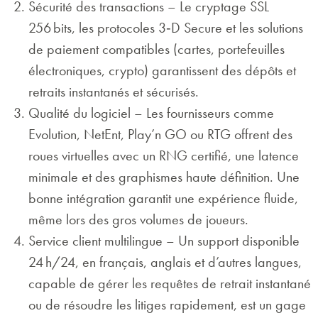
Sécurité des transactions – Le cryptage SSL
256 bits, les protocoles 3‑D Secure et les solutions
de paiement compatibles (cartes, portefeuilles
électroniques, crypto) garantissent des dépôts et
retraits instantanés et sécurisés.
Qualité du logiciel – Les fournisseurs comme
Evolution, NetEnt, Play’n GO ou RTG offrent des
roues virtuelles avec un RNG certifié, une latence
minimale et des graphismes haute définition. Une
bonne intégration garantit une expérience fluide,
même lors des gros volumes de joueurs.
Service client multilingue – Un support disponible
24 h/24, en français, anglais et d’autres langues,
capable de gérer les requêtes de retrait instantané
ou de résoudre les litiges rapidement, est un gage