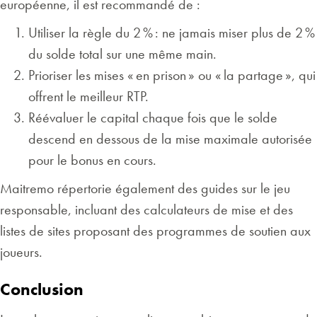
européenne, il est recommandé de :
Utiliser la règle du 2 % : ne jamais miser plus de 2 %
du solde total sur une même main.
Prioriser les mises « en prison » ou « la partage », qui
offrent le meilleur RTP.
Réévaluer le capital chaque fois que le solde
descend en dessous de la mise maximale autorisée
pour le bonus en cours.
Maitremo répertorie également des guides sur le jeu
responsable, incluant des calculateurs de mise et des
listes de sites proposant des programmes de soutien aux
joueurs.
Conclusion