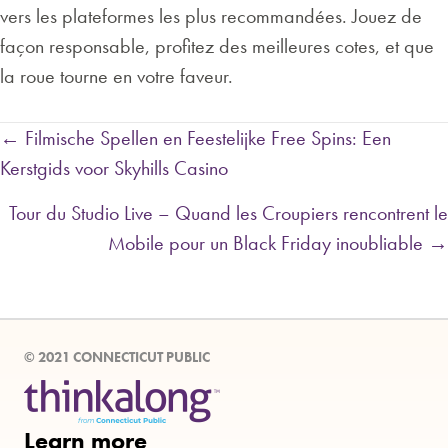
vers les plateformes les plus recommandées. Jouez de
façon responsable, profitez des meilleures cotes, et que
la roue tourne en votre faveur.
Posts
← Filmische Spellen en Feestelijke Free Spins: Een
Kerstgids voor Skyhills Casino
navigation
Tour du Studio Live – Quand les Croupiers rencontrent le
Mobile pour un Black Friday inoubliable →
© 2021 CONNECTICUT PUBLIC
Learn more