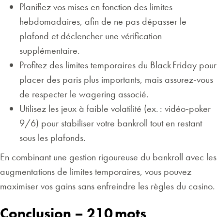
Planifiez vos mises en fonction des limites
hebdomadaires, afin de ne pas dépasser le
plafond et déclencher une vérification
supplémentaire.
Profitez des limites temporaires du Black Friday pour
placer des paris plus importants, mais assurez‑vous
de respecter le wagering associé.
Utilisez les jeux à faible volatilité (ex. : vidéo‑poker
9/6) pour stabiliser votre bankroll tout en restant
sous les plafonds.
En combinant une gestion rigoureuse du bankroll avec les
augmentations de limites temporaires, vous pouvez
maximiser vos gains sans enfreindre les règles du casino.
Conclusion – 210 mots