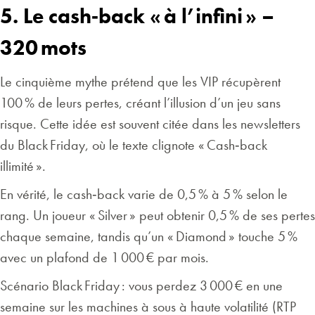
5. Le cash‑back « à l’infini » –
320 mots
Le cinquième mythe prétend que les VIP récupèrent
100 % de leurs pertes, créant l’illusion d’un jeu sans
risque. Cette idée est souvent citée dans les newsletters
du Black Friday, où le texte clignote « Cash‑back
illimité ».
En vérité, le cash‑back varie de 0,5 % à 5 % selon le
rang. Un joueur « Silver » peut obtenir 0,5 % de ses pertes
chaque semaine, tandis qu’un « Diamond » touche 5 %
avec un plafond de 1 000 € par mois.
Scénario Black Friday : vous perdez 3 000 € en une
semaine sur les machines à sous à haute volatilité (RTP