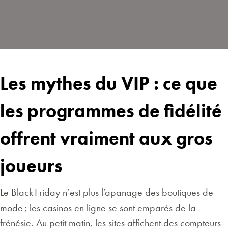
Les mythes du VIP : ce que
les programmes de fidélité
offrent vraiment aux gros
joueurs
Le Black Friday n’est plus l’apanage des boutiques de
mode ; les casinos en ligne se sont emparés de la
frénésie. Au petit matin, les sites affichent des compteurs