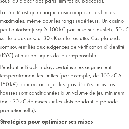
sous, ou placer des paris illimités au baccarat.
La réalité est que chaque casino impose des limites
maximales, même pour les rangs supérieurs. Un casino
peut autoriser jusqu’à 100 k € par mise sur les slots, 50 k €
sur le blackjack, et 30 k € sur le roulette. Ces plafonds
sont souvent liés aux exigences de vérification d’identité
(KYC) et aux politiques de jeu responsable.
Pendant le Black Friday, certains sites augmentent
temporairement les limites (par exemple, de 100 k € à
150 k €) pour encourager les gros dépôts, mais ces
hausses sont conditionnées à un volume de jeu minimum
(ex. : 20 k € de mises sur les slots pendant la période
promotionnelle).
Stratégies pour optimiser ses mises