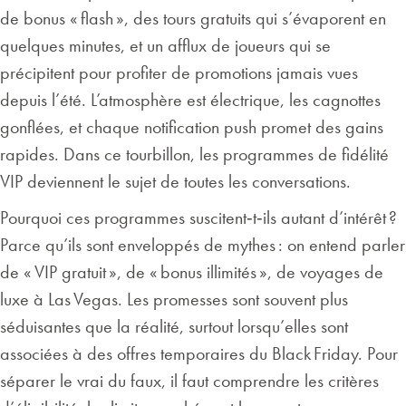
de bonus « flash », des tours gratuits qui s’évaporent en
quelques minutes, et un afflux de joueurs qui se
précipitent pour profiter de promotions jamais vues
depuis l’été. L’atmosphère est électrique, les cagnottes
gonflées, et chaque notification push promet des gains
rapides. Dans ce tourbillon, les programmes de fidélité
VIP deviennent le sujet de toutes les conversations.
Pourquoi ces programmes suscitent‑t‑ils autant d’intérêt ?
Parce qu’ils sont enveloppés de mythes : on entend parler
de « VIP gratuit », de « bonus illimités », de voyages de
luxe à Las Vegas. Les promesses sont souvent plus
séduisantes que la réalité, surtout lorsqu’elles sont
associées à des offres temporaires du Black Friday. Pour
séparer le vrai du faux, il faut comprendre les critères