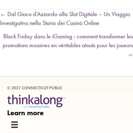
Posts
← Dal Gioco d’Azzardo alla Slot Digitale – Un Viaggio
Investigativo nella Storia dei Casinò Online
navigation
Black Friday dans le iGaming : comment transformer les
promotions massives en véritables atouts pour les joueurs
→
© 2021 CONNECTICUT PUBLIC
Learn more