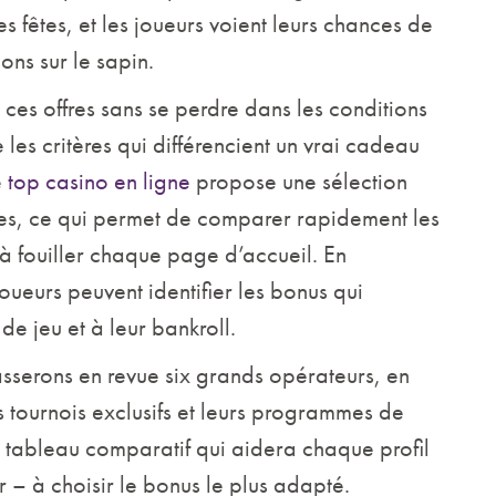
s fêtes, et les joueurs voient leurs chances de
ns sur le sapin.
 ces offres sans se perdre dans les conditions
e les critères qui différencient un vrai cadeau
e
top casino en ligne
propose une sélection
bles, ce qui permet de comparer rapidement les
à fouiller chaque page d’accueil. En
joueurs peuvent identifier les bonus qui
de jeu et à leur bankroll.
passerons en revue six grands opérateurs, en
rs tournois exclusifs et leurs programmes de
 tableau comparatif qui aidera chaque profil
r – à choisir le bonus le plus adapté.