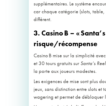
supplémentaires. Le système encoura
car chaque catégorie (slots, table,
différent.
3. Casino B – « Santa’s 
risque/récompense
Casino B mise sur la simplicité av
et 30 tours gratuits sur
Santa’s Reel
la porte aux joueurs modestes.
Les exigences de mise sont plus dou
jeux, sans distinction entre slots et t
wagering et permet de débloquer l