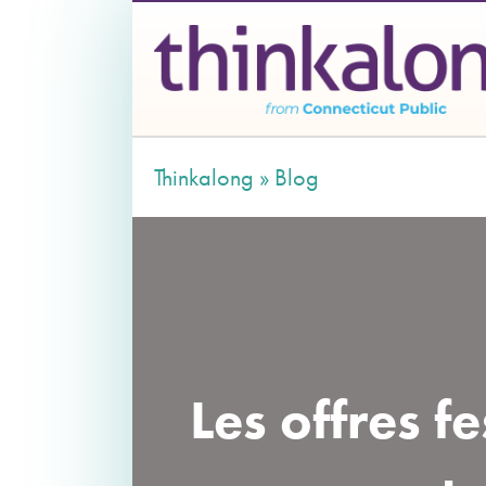
Thinkalong »
Blog
Les offres f