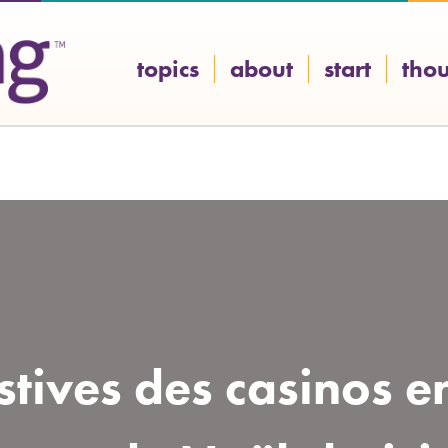
topics
about
start
tho
estives des casinos en