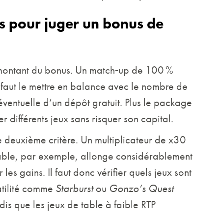
els pour juger un bonus de
le montant du bonus. Un match‑up de 100 %
l faut le mettre en balance avec le nombre de
e éventuelle d’un dépôt gratuit. Plus le package
er différents jeux sans risquer son capital.
le deuxième critère. Un multiplicateur de x30
e table, par exemple, allonge considérablement
es gains. Il faut donc vérifier quels jeux sont
latilité comme
Starburst
ou
Gonzo’s Quest
dis que les jeux de table à faible RTP