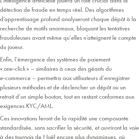
L’intelligence artificielle jouera un rôle crucial dans la
détection de fraude en temps réel. Des algorithmes
d’apprentissage profond analyseront chaque dépôt à la
recherche de motifs anormaux, bloquant les tentatives
frauduleuses avant même qu’elles n’atteignent le compte
du joueur.
Enfin, l’émergence des systèmes de paiement
« one‑click » – similaires à ceux des géants du
e‑commerce – permettra aux utilisateurs d’enregistrer
plusieurs méthodes et de déclencher un dépôt ou un
retrait d’un simple bouton, tout en restant conformes aux
exigences KYC/AML.
Ces innovations feront de la rapidité une composante
standardisée, sans sacrifier la sécurité, et ouvriront la voie
à des tournois de Noël encore plus dynamiques, où