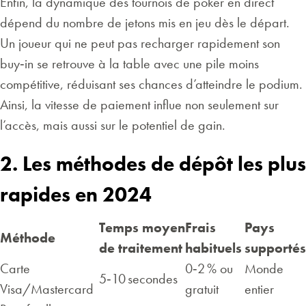
Enfin, la dynamique des tournois de poker en direct
dépend du nombre de jetons mis en jeu dès le départ.
Un joueur qui ne peut pas recharger rapidement son
buy‑in se retrouve à la table avec une pile moins
compétitive, réduisant ses chances d’atteindre le podium.
Ainsi, la vitesse de paiement influe non seulement sur
l’accès, mais aussi sur le potentiel de gain.
2. Les méthodes de dépôt les plus
rapides en 2024
Temps moyen
Frais
Pays
Méthode
de traitement
habituels
supportés
Carte
0‑2 % ou
Monde
5‑10 secondes
Visa/Mastercard
gratuit
entier