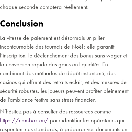
chaque seconde comptera réellement.
Conclusion
La vitesse de paiement est désormais un pilier
incontournable des tournois de Noël : elle garantit
l’inscription, le déclenchement des bonus sans wager et
la conversion rapide des gains en liquidités. En
combinant des méthodes de dépôt instantané, des
casinos qui offrent des retraits éclair, et des mesures de
sécurité robustes, les joueurs peuvent profiter pleinement
de l’ambiance festive sans stress financier.
N’hésitez pas à consulter des ressources comme
https://cambox.eu/
pour identifier les opérateurs qui
respectent ces standards, à préparer vos documents en