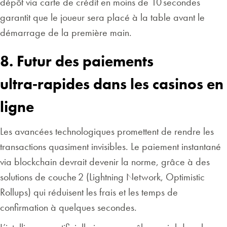
dépôt via carte de crédit en moins de 10 secondes
garantit que le joueur sera placé à la table avant le
démarrage de la première main.
8. Futur des paiements
ultra‑rapides dans les casinos en
ligne
Les avancées technologiques promettent de rendre les
transactions quasiment invisibles. Le paiement instantané
via blockchain devrait devenir la norme, grâce à des
solutions de couche 2 (Lightning Network, Optimistic
Rollups) qui réduisent les frais et les temps de
confirmation à quelques secondes.