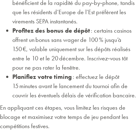
bénéficient de la rapidité du pay‑by‑phone, tandis
que les résidents d’Europe de l’Est préfèrent les
virements SEPA instantanés.
Profitez des bonus de dépôt
: certains casinos
offrent un bonus sans wager de 100 % jusqu’à
150 €, valable uniquement sur les dépôts réalisés
entre le 10 et le 20 décembre. Inscrivez‑vous tôt
pour ne pas rater la fenêtre.
Planifiez votre timing
: effectuez le dépôt
15 minutes avant le lancement du tournoi afin de
couvrir les éventuels délais de vérification bancaire.
En appliquant ces étapes, vous limitez les risques de
blocage et maximisez votre temps de jeu pendant les
compétitions festives.