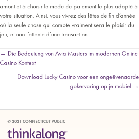
amont et à choisir le mode de paiement le plus adapté à
votre situation. Ainsi, vous vivrez des fêtes de fin d’année
où la seule chose qui compte vraiment sera le plaisir du
jeu, et non l’attente d’une transaction.
Posts
← Die Bedeutung von Avia Masters im modernen Online
Casino Kontext
navigation
Download Lucky Casino voor een ongeëvenaarde
gokervaring op je mobiel →
© 2021 CONNECTICUT PUBLIC