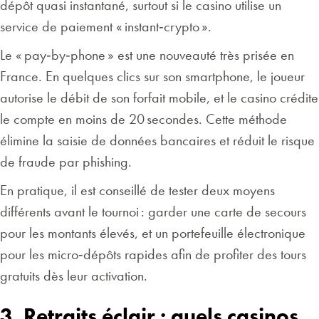
dépôt quasi instantané, surtout si le casino utilise un
service de paiement « instant‑crypto ».
Le « pay‑by‑phone » est une nouveauté très prisée en
France. En quelques clics sur son smartphone, le joueur
autorise le débit de son forfait mobile, et le casino crédite
le compte en moins de 20 secondes. Cette méthode
élimine la saisie de données bancaires et réduit le risque
de fraude par phishing.
En pratique, il est conseillé de tester deux moyens
différents avant le tournoi : garder une carte de secours
pour les montants élevés, et un portefeuille électronique
pour les micro‑dépôts rapides afin de profiter des tours
gratuits dès leur activation.
3. Retraits éclair : quels casinos