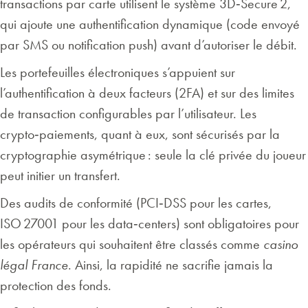
transactions par carte utilisent le système 3D‑Secure 2,
qui ajoute une authentification dynamique (code envoyé
par SMS ou notification push) avant d’autoriser le débit.
Les portefeuilles électroniques s’appuient sur
l’authentification à deux facteurs (2FA) et sur des limites
de transaction configurables par l’utilisateur. Les
crypto‑paiements, quant à eux, sont sécurisés par la
cryptographie asymétrique : seule la clé privée du joueur
peut initier un transfert.
Des audits de conformité (PCI‑DSS pour les cartes,
ISO 27001 pour les data‑centers) sont obligatoires pour
les opérateurs qui souhaitent être classés comme
casino
légal France
. Ainsi, la rapidité ne sacrifie jamais la
protection des fonds.