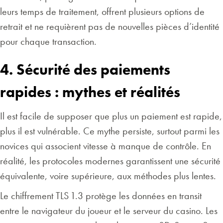
leurs temps de traitement, offrent plusieurs options de
retrait et ne requièrent pas de nouvelles pièces d’identité
pour chaque transaction.
4. Sécurité des paiements
rapides : mythes et réalités
Il est facile de supposer que plus un paiement est rapide,
plus il est vulnérable. Ce mythe persiste, surtout parmi les
novices qui associent vitesse à manque de contrôle. En
réalité, les protocoles modernes garantissent une sécurité
équivalente, voire supérieure, aux méthodes plus lentes.
Le chiffrement TLS 1.3 protège les données en transit
entre le navigateur du joueur et le serveur du casino. Les