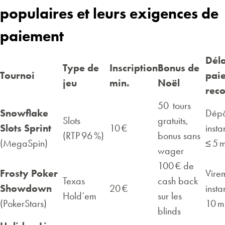
populaires et leurs exigences de
paiement
Déla
Type de
Inscription
Bonus de
Tournoi
pai
jeu
min.
Noël
rec
50 tours
Snowflake
Dépô
Slots
gratuits,
Slots Sprint
10 €
insta
(RTP 96 %)
bonus sans
(MegaSpin)
≤ 5 m
wager
100 € de
Frosty Poker
Vire
Texas
cash back
Showdown
20 €
insta
Hold’em
sur les
(PokerStars)
10 m
blinds