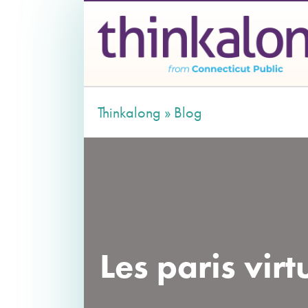
Thinkalong »
Blog
Les paris virt