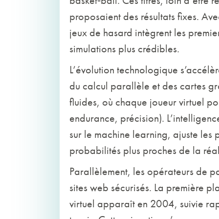
basket‑ball. Ces titres, loin d’être r
proposaient des résultats fixes. Av
jeux de hasard intègrent les premi
simulations plus crédibles.
L’évolution technologique s’accélè
du calcul parallèle et des cartes 
fluides, où chaque joueur virtuel pos
endurance, précision). L’intelligenc
sur le machine learning, ajuste les
probabilités plus proches de la réal
Parallèlement, les opérateurs de pa
sites web sécurisés. La première pl
virtuel apparaît en 2004, suivie r