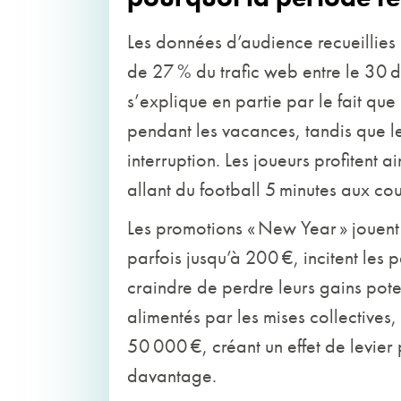
Les données d’audience recueillies
de 27 % du trafic web entre le 30 
s’explique en partie par le fait que
pendant les vacances, tandis que le
interruption. Les joueurs profitent a
allant du football 5 minutes aux co
Les promotions « New Year » jouent
parfois jusqu’à 200 €, incitent les 
craindre de perdre leurs gains poten
alimentés par les mises collectives,
50 000 €, créant un effet de levier
davantage.