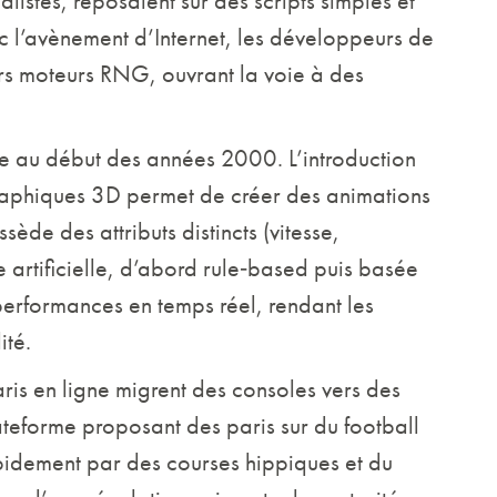
éalistes, reposaient sur des scripts simples et
ec l’avènement d’Internet, les développeurs de
ers moteurs RNG, ouvrant la voie à des
re au début des années 2000. L’introduction
graphiques 3D permet de créer des animations
sède des attributs distincts (vitesse,
e artificielle, d’abord rule‑based puis basée
 performances en temps réel, rendant les
ité.
ris en ligne migrent des consoles vers des
ateforme proposant des paris sur du football
apidement par des courses hippiques et du