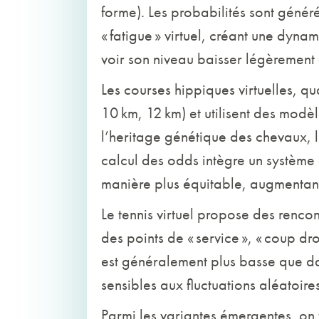
forme). Les probabilités sont génér
« fatigue » virtuel, créant une dyn
voir son niveau baisser légèrement
Les courses hippiques virtuelles, qu
10 km, 12 km) et utilisent des mod
l’heritage génétique des chevaux, la
calcul des odds intègre un système 
manière plus équitable, augmentant l
Le tennis virtuel propose des rencon
des points de « service », « coup droi
est généralement plus basse que dan
sensibles aux fluctuations aléatoires
Parmi les variantes émergentes, on t