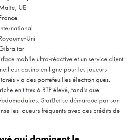
Malte, UE
France
International
Royaume‑Uni
Gibraltar
face mobile ultra‑réactive et un service client
eilleur casino en ligne pour les joueurs
ntanés via des portefeuilles électroniques.
che en titres à RTP élevé, tandis que
hebdomadaires. StarBet se démarque par son
se les joueurs fréquents avec des crédits de
levé qui dominent le