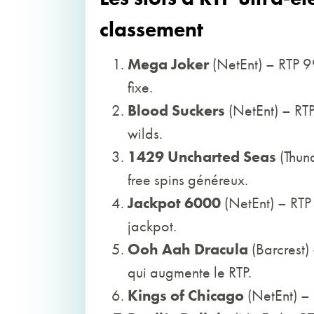
classement
Mega Joker
(NetEnt) – RTP 99
fixe.
Blood Suckers
(NetEnt) – RTP
wilds.
1429 Uncharted Seas
(Thund
free spins généreux.
Jackpot 6000
(NetEnt) – RTP
jackpot.
Ooh Aah Dracula
(Barcrest)
qui augmente le RTP.
Kings of Chicago
(NetEnt) – 