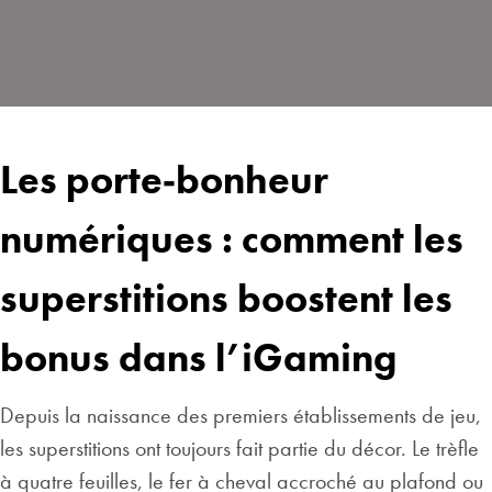
Les porte‑bonheur
numériques : comment les
superstitions boostent les
bonus dans l’iGaming
Depuis la naissance des premiers établissements de jeu,
les superstitions ont toujours fait partie du décor. Le trèfle
à quatre feuilles, le fer à cheval accroché au plafond ou