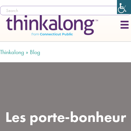
Thinkalong »
Blog
Les porte‑bonheur