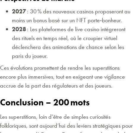
2027
: 30 % des nouveaux casinos proposeront au
moins un bonus basé sur un NFT porte‑bonheur.
2028
: Les plateformes de live casino intégreront
des rituels en temps réel, où le croupier virtuel
déclenchera des animations de chance selon les
paris du joueur.
Ces évolutions promettent de rendre les superstitions
encore plus immersives, tout en exigeant une vigilance
accrue de la part des régulateurs et des joueurs.
Conclusion – 200 mots
Les superstitions, loin d’être de simples curiosités
folkloriques, sont aujourd’hui des leviers stratégiques pour