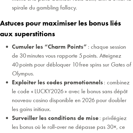
spirale du gambling fallacy.
Astuces pour maximiser les bonus liés
aux superstitions
Cumuler les “Charm Points”
: chaque session
de 30 minutes vous rapporte 5 points. Atteignez
40 points pour débloquer 10 free spins sur
Gates of
Olympus
.
Exploiter les codes promotionnels
: combinez
le code « LUCKY2026 » avec le bonus sans dépôt
nouveau casino disponible en 2026 pour doubler
les gains initiaux.
Surveiller les conditions de mise
: privilégiez
les bonus où le roll‑over ne dépasse pas 30×, ce