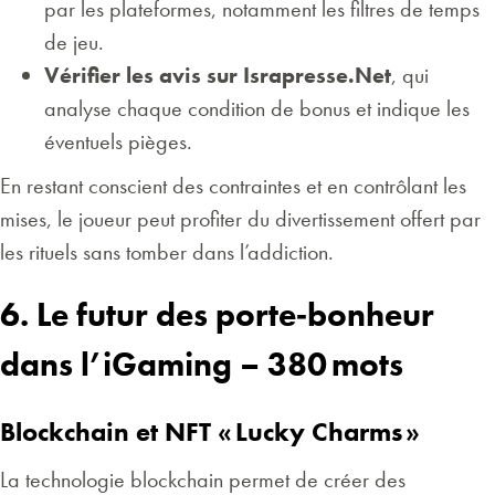
par les plateformes, notamment les filtres de temps
de jeu.
Vérifier les avis sur Israpresse.Net
, qui
analyse chaque condition de bonus et indique les
éventuels pièges.
En restant conscient des contraintes et en contrôlant les
mises, le joueur peut profiter du divertissement offert par
les rituels sans tomber dans l’addiction.
6. Le futur des porte‑bonheur
dans l’iGaming – 380 mots
Blockchain et NFT « Lucky Charms »
La technologie blockchain permet de créer des