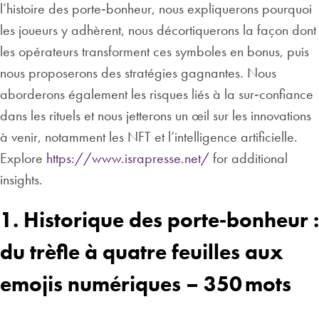
l’histoire des porte‑bonheur, nous expliquerons pourquoi
les joueurs y adhèrent, nous décortiquerons la façon dont
les opérateurs transforment ces symboles en bonus, puis
nous proposerons des stratégies gagnantes. Nous
aborderons également les risques liés à la sur‑confiance
dans les rituels et nous jetterons un œil sur les innovations
à venir, notamment les NFT et l’intelligence artificielle.
Explore
https://www.israpresse.net/
for additional
insights.
1. Historique des porte‑bonheur :
du trèfle à quatre feuilles aux
emojis numériques – 350 mots