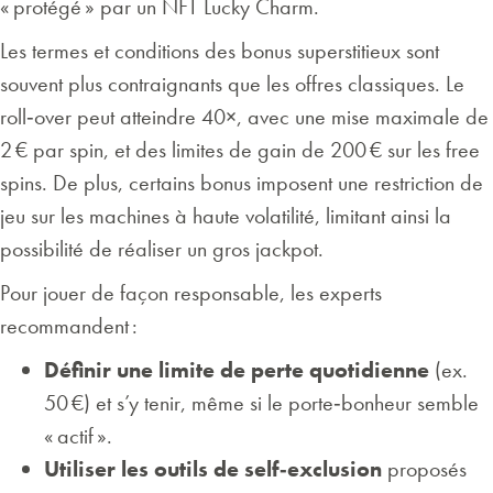
« protégé » par un NFT Lucky Charm.
Les termes et conditions des bonus superstitieux sont
souvent plus contraignants que les offres classiques. Le
roll‑over peut atteindre 40×, avec une mise maximale de
2 € par spin, et des limites de gain de 200 € sur les free
spins. De plus, certains bonus imposent une restriction de
jeu sur les machines à haute volatilité, limitant ainsi la
possibilité de réaliser un gros jackpot.
Pour jouer de façon responsable, les experts
recommandent :
Définir une limite de perte quotidienne
(ex.
50 €) et s’y tenir, même si le porte‑bonheur semble
« actif ».
Utiliser les outils de self‑exclusion
proposés