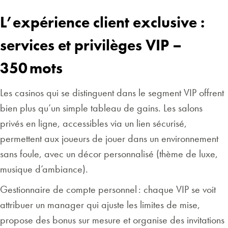
L’expérience client exclusive :
services et privilèges VIP –
350 mots
Les casinos qui se distinguent dans le segment VIP offrent
bien plus qu’un simple tableau de gains. Les salons
privés en ligne, accessibles via un lien sécurisé,
permettent aux joueurs de jouer dans un environnement
sans foule, avec un décor personnalisé (thème de luxe,
musique d’ambiance).
Gestionnaire de compte personnel : chaque VIP se voit
attribuer un manager qui ajuste les limites de mise,
propose des bonus sur mesure et organise des invitations