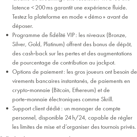
latence < 200 ms garantit une expérience fluide.
Testez la plateforme en mode « démo » avant de
déposer.
Programme de fidélité VIP : les niveaux (Bronze,
Silver, Gold, Platinum) offrent des bonus de dépôt,
des cash‑back sur les pertes et des augmentations
de pourcentage de contribution au jackpot.
Options de paiement : les gros joueurs ont besoin de
virements bancaires instantanés, de paiements en
crypto‑monnaie (Bitcoin, Ethereum) et de
porte‑monnaie électroniques comme Skrill.
Support client dédié : un manager de compte
personnel, disponible 24 h/24, capable de régler
les limites de mise et d’organiser des tournois privés.