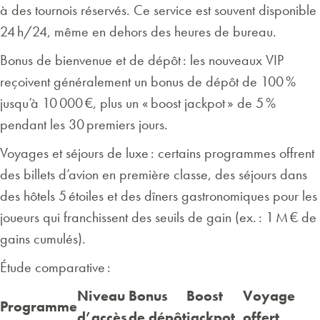
à des tournois réservés. Ce service est souvent disponible
24 h/24, même en dehors des heures de bureau.
Bonus de bienvenue et de dépôt : les nouveaux VIP
reçoivent généralement un bonus de dépôt de 100 %
jusqu’à 10 000 €, plus un « boost jackpot » de 5 %
pendant les 30 premiers jours.
Voyages et séjours de luxe : certains programmes offrent
des billets d’avion en première classe, des séjours dans
des hôtels 5 étoiles et des dîners gastronomiques pour les
joueurs qui franchissent des seuils de gain (ex. : 1 M € de
gains cumulés).
Étude comparative :
Niveau
Bonus
Boost
Voyage
Programme
d’accès
de dépôt
jackpot
offert