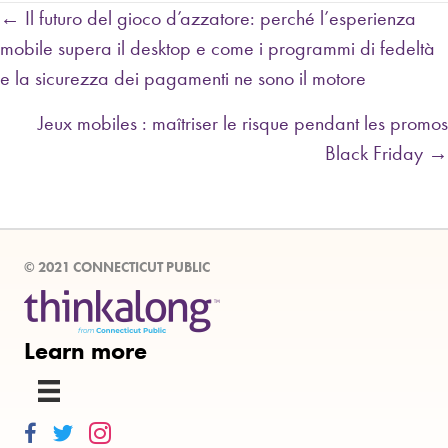
Posts
← Il futuro del gioco d’azzatore: perché l’esperienza
mobile supera il desktop e come i programmi di fedeltà
navigation
e la sicurezza dei pagamenti ne sono il motore
Jeux mobiles : maîtriser le risque pendant les promos
Black Friday →
© 2021 CONNECTICUT PUBLIC
Learn more
Thinkalong on Facebook
Thinkalong on Twitter
Thinkalong on Instagram