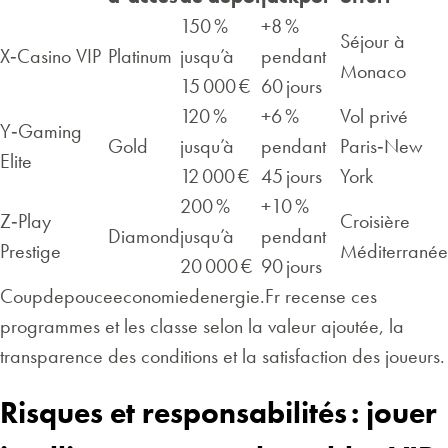
150 %
+8 %
Séjour à
X‑Casino VIP
Platinum
jusqu’à
pendant
Monaco
15 000 €
60 jours
120 %
+6 %
Vol privé
Y‑Gaming
Gold
jusqu’à
pendant
Paris‑New
Elite
12 000 €
45 jours
York
200 %
+10 %
Z‑Play
Croisière
Diamond
jusqu’à
pendant
Prestige
Méditerranée
20 000 €
90 jours
Coupdepouceeconomiedenergie.Fr recense ces
programmes et les classe selon la valeur ajoutée, la
transparence des conditions et la satisfaction des joueurs.
Risques et responsabilités : jouer