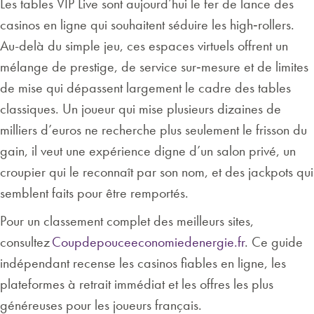
Les tables VIP Live sont aujourd’hui le fer de lance des
casinos en ligne qui souhaitent séduire les high‑rollers.
Au-delà du simple jeu, ces espaces virtuels offrent un
mélange de prestige, de service sur‑mesure et de limites
de mise qui dépassent largement le cadre des tables
classiques. Un joueur qui mise plusieurs dizaines de
milliers d’euros ne recherche plus seulement le frisson du
gain, il veut une expérience digne d’un salon privé, un
croupier qui le reconnaît par son nom, et des jackpots qui
semblent faits pour être remportés.
Pour un classement complet des meilleurs sites,
consultez
Coupdepouceeconomiedenergie.fr
. Ce guide
indépendant recense les casinos fiables en ligne, les
plateformes à retrait immédiat et les offres les plus
généreuses pour les joueurs français.