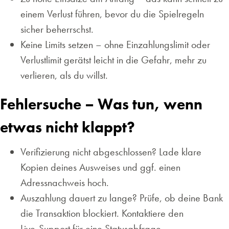
einem Verlust führen, bevor du die Spielregeln
sicher beherrschst.
Keine Limits setzen – ohne Einzahlungslimit oder
Verlustlimit gerätst leicht in die Gefahr, mehr zu
verlieren, als du willst.
Fehlersuche – Was tun, wenn
etwas nicht klappt?
Verifizierung nicht abgeschlossen? Lade klare
Kopien deines Ausweises und ggf. einen
Adressnachweis hoch.
Auszahlung dauert zu lange? Prüfe, ob deine Bank
die Transaktion blockiert. Kontaktiere den
Live‑Support für eine Statusabfrage.