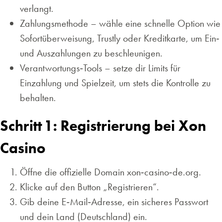
verlangt.
Zahlungsmethode – wähle eine schnelle Option wie
Sofortüberweisung, Trustly oder Kreditkarte, um Ein‑
und Auszahlungen zu beschleunigen.
Verantwortungs‑Tools – setze dir Limits für
Einzahlung und Spielzeit, um stets die Kontrolle zu
behalten.
Schritt 1: Registrierung bei Xon
Casino
Öffne die offizielle Domain xon‑casino‑de.org.
Klicke auf den Button „Registrieren“.
Gib deine E‑Mail‑Adresse, ein sicheres Passwort
und dein Land (Deutschland) ein.