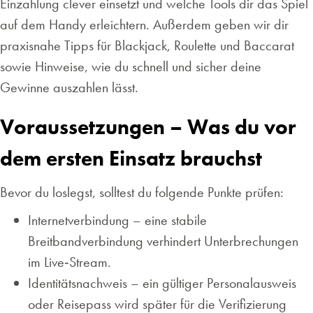
Einzahlung clever einsetzt und welche Tools dir das Spiel
auf dem Handy erleichtern. Außerdem geben wir dir
praxisnahe Tipps für Blackjack, Roulette und Baccarat
sowie Hinweise, wie du schnell und sicher deine
Gewinne auszahlen lässt.
Voraussetzungen – Was du vor
dem ersten Einsatz brauchst
Bevor du loslegst, solltest du folgende Punkte prüfen:
Internetverbindung – eine stabile
Breitbandverbindung verhindert Unterbrechungen
im Live‑Stream.
Identitätsnachweis – ein gültiger Personalausweis
oder Reisepass wird später für die Verifizierung