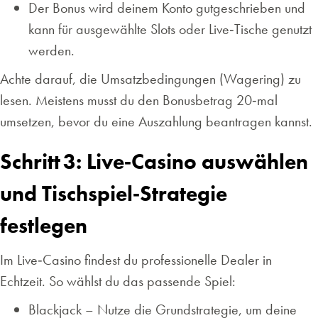
Der Bonus wird deinem Konto gutgeschrieben und
kann für ausgewählte Slots oder Live‑Tische genutzt
werden.
Achte darauf, die Umsatzbedingungen (Wagering) zu
lesen. Meistens musst du den Bonusbetrag 20‑mal
umsetzen, bevor du eine Auszahlung beantragen kannst.
Schritt 3: Live‑Casino auswählen
und Tischspiel‑Strategie
festlegen
Im Live‑Casino findest du professionelle Dealer in
Echtzeit. So wählst du das passende Spiel:
Blackjack – Nutze die Grundstrategie, um deine