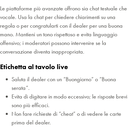
Le piattaforme più avanzate offrono sia chat testuale che
vocale. Usa la chat per chiedere chiarimenti su una
regola o per congratularti con il dealer per una buona
mano. Mantieni un tono rispettoso e evita linguaggio
offensivo; i moderatori possono intervenire se la
conversazione diventa inappropriata.
Etichetta al tavolo live
Saluta il dealer con un “Buongiorno” o “Buona
serata”.
Evita di digitare in modo eccessivo; le risposte brevi
sono più efficaci.
Non fare richieste di “cheat” o di vedere le carte
prima del dealer.