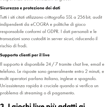
Sicurezza e protezione dei dati
Tutti i siti citati utilizzano crittografia SSL a 256 bit, audit
indipendenti da eCOGRA e politiche di gioco
responsabile conformi al GDPR. I dati personali e le
transazioni sono custoditi in server sicuri, riducendo il
rischio di frodi.
Supporto clienti per il live
Il supporto è disponibile 24 / 7 tramite chat live, email e
telefono. Le risposte sono generalmente entro 2 minuti, e
molti operatori parlano italiano, inglese e spagnolo.
Un’assistenza rapida è cruciale quando si verifica un
problema di streaming o di pagamento.
3. I giochi live più adatti ai