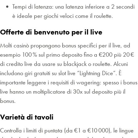
Tempi di latenza: una latenza inferiore a 2 secondi
è ideale per giochi veloci come il roulette.
Offerte di benvenuto per il live
Molti casinò propongono bonus specifici per il live, ad
esempio 100 % sul primo deposito fino a €200 più 20 €
di credito live da usare su blackjack o roulette. Alcuni
includono giri gratuiti su slot live “Lightning Dice”. È
importante leggere i requisiti di wagering: spesso i bonus
live hanno un moltiplicatore di 30x sul deposito più il
bonus.
Varietà di tavoli
Controlla i limiti di puntata (da €1 a €10 000), le lingue