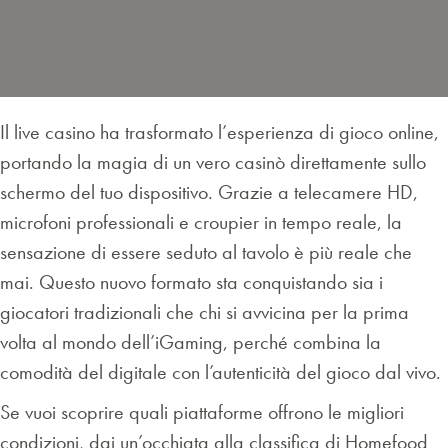
Il live casino ha trasformato l’esperienza di gioco online,
portando la magia di un vero casinò direttamente sullo
schermo del tuo dispositivo. Grazie a telecamere HD,
microfoni professionali e croupier in tempo reale, la
sensazione di essere seduto al tavolo è più reale che
mai. Questo nuovo formato sta conquistando sia i
giocatori tradizionali che chi si avvicina per la prima
volta al mondo dell’iGaming, perché combina la
comodità del digitale con l’autenticità del gioco dal vivo.
Se vuoi scoprire quali piattaforme offrono le migliori
condizioni, dai un’occhiata alla classifica di Homefood