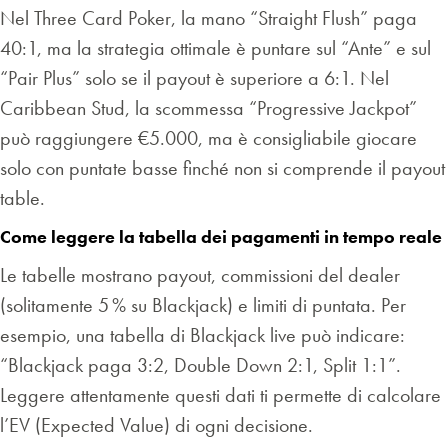
Nel Three Card Poker, la mano “Straight Flush” paga
40:1, ma la strategia ottimale è puntare sul “Ante” e sul
“Pair Plus” solo se il payout è superiore a 6:1. Nel
Caribbean Stud, la scommessa “Progressive Jackpot”
può raggiungere €5.000, ma è consigliabile giocare
solo con puntate basse finché non si comprende il payout
table.
Come leggere la tabella dei pagamenti in tempo reale
Le tabelle mostrano payout, commissioni del dealer
(solitamente 5 % su Blackjack) e limiti di puntata. Per
esempio, una tabella di Blackjack live può indicare:
“Blackjack paga 3:2, Double Down 2:1, Split 1:1”.
Leggere attentamente questi dati ti permette di calcolare
l’EV (Expected Value) di ogni decisione.