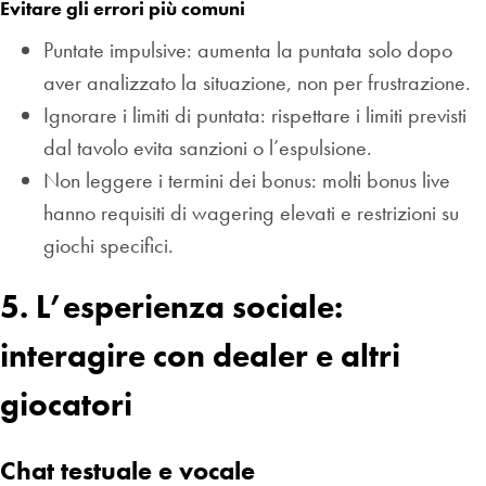
Evitare gli errori più comuni
Puntate impulsive: aumenta la puntata solo dopo
aver analizzato la situazione, non per frustrazione.
Ignorare i limiti di puntata: rispettare i limiti previsti
dal tavolo evita sanzioni o l’espulsione.
Non leggere i termini dei bonus: molti bonus live
hanno requisiti di wagering elevati e restrizioni su
giochi specifici.
5. L’esperienza sociale:
interagire con dealer e altri
giocatori
Chat testuale e vocale