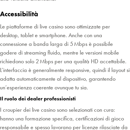
Accessibilità
Le piattaforme di live casino sono ottimizzate per
desktop, tablet e smartphone. Anche con una
connessione a banda larga di 5 Mbps è possibile
godere di streaming fluido, mentre le versioni mobile
richiedono solo 2 Mbps per una qualità HD accettabile.
L’interfaccia è generalmente responsive, quindi il layout si
adatta automaticamente al dispositivo, garantendo
un’esperienza coerente ovunque tu sia.
Il ruolo dei dealer professionisti
I croupier dei live casino sono selezionati con cura:
hanno una formazione specifica, certificazioni di gioco
responsabile e spesso lavorano per licenze rilasciate da