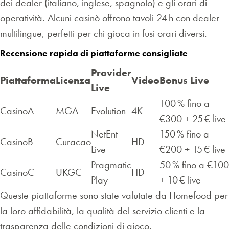
dei dealer (italiano, inglese, spagnolo) e gli orari di
operatività. Alcuni casinò offrono tavoli 24 h con dealer
multilingue, perfetti per chi gioca in fusi orari diversi.
Recensione rapida di piattaforme consigliate
Provider
Piattaforma
Licenza
Video
Bonus Live
Live
100 % fino a
CasinoA
MGA
Evolution
4K
€300 + 25 € live
NetEnt
150 % fino a
CasinoB
Curacao
HD
Live
€200 + 15 € live
Pragmatic
50 % fino a €100
CasinoC
UKGC
HD
Play
+ 10 € live
Queste piattaforme sono state valutate da Homefood per
la loro affidabilità, la qualità del servizio clienti e la
trasparenza delle condizioni di gioco.