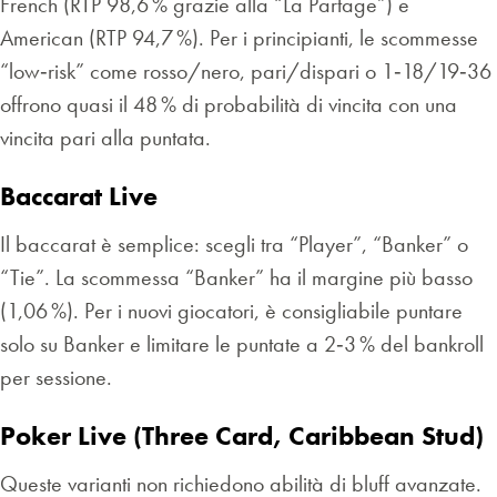
French (RTP 98,6 % grazie alla “La Partage”) e
American (RTP 94,7 %). Per i principianti, le scommesse
“low‑risk” come rosso/nero, pari/dispari o 1‑18/19‑36
offrono quasi il 48 % di probabilità di vincita con una
vincita pari alla puntata.
Baccarat Live
Il baccarat è semplice: scegli tra “Player”, “Banker” o
“Tie”. La scommessa “Banker” ha il margine più basso
(1,06 %). Per i nuovi giocatori, è consigliabile puntare
solo su Banker e limitare le puntate a 2‑3 % del bankroll
per sessione.
Poker Live (Three Card, Caribbean Stud)
Queste varianti non richiedono abilità di bluff avanzate.