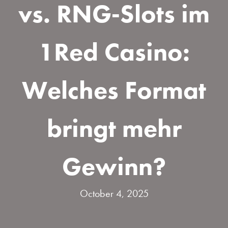
vs. RNG‑Slots im
1Red Casino:
Welches Format
bringt mehr
Gewinn?
October 4, 2025