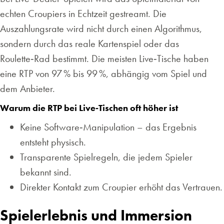
echten Croupiers in Echtzeit gestreamt. Die
Auszahlungsrate wird nicht durch einen Algorithmus,
sondern durch das reale Kartenspiel oder das
Roulette‑Rad bestimmt. Die meisten Live‑Tische haben
eine RTP von 97 % bis 99 %, abhängig vom Spiel und
dem Anbieter.
Warum die RTP bei Live‑Tischen oft höher ist
Keine Software‑Manipulation – das Ergebnis
entsteht physisch.
Transparente Spielregeln, die jedem Spieler
bekannt sind.
Direkter Kontakt zum Croupier erhöht das Vertrauen.
Spielerlebnis und Immersion