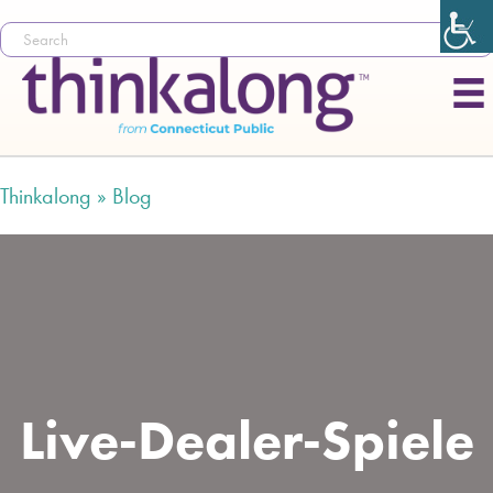
Thinkalong »
Blog
Live‑Dealer‑Spiele