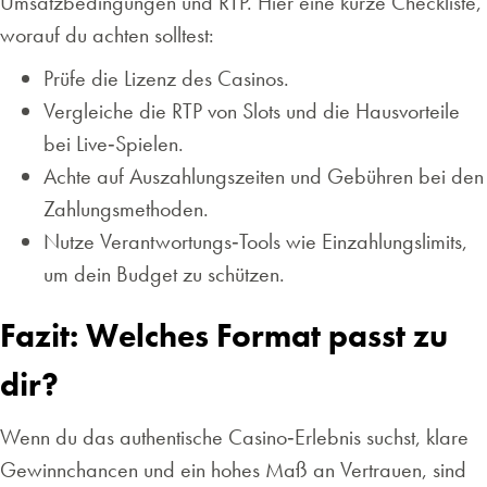
Umsatzbedingungen und RTP. Hier eine kurze Checkliste,
worauf du achten solltest:
Prüfe die Lizenz des Casinos.
Vergleiche die RTP von Slots und die Hausvorteile
bei Live‑Spielen.
Achte auf Auszahlungszeiten und Gebühren bei den
Zahlungsmethoden.
Nutze Verantwortungs‑Tools wie Einzahlungslimits,
um dein Budget zu schützen.
Fazit: Welches Format passt zu
dir?
Wenn du das authentische Casino‑Erlebnis suchst, klare
Gewinnchancen und ein hohes Maß an Vertrauen, sind