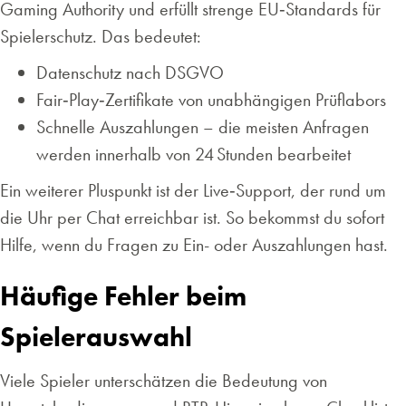
Gaming Authority und erfüllt strenge EU‑Standards für
Spielerschutz. Das bedeutet:
Datenschutz nach DSGVO
Fair‑Play‑Zertifikate von unabhängigen Prüflabors
Schnelle Auszahlungen – die meisten Anfragen
werden innerhalb von 24 Stunden bearbeitet
Ein weiterer Pluspunkt ist der Live‑Support, der rund um
die Uhr per Chat erreichbar ist. So bekommst du sofort
Hilfe, wenn du Fragen zu Ein- oder Auszahlungen hast.
Häufige Fehler beim
Spielerauswahl
Viele Spieler unterschätzen die Bedeutung von