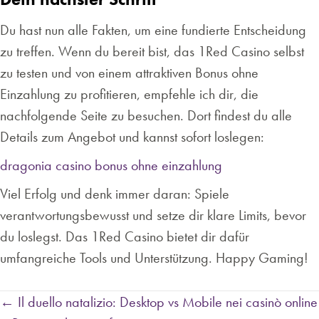
Du hast nun alle Fakten, um eine fundierte Entscheidung
zu treffen. Wenn du bereit bist, das 1Red Casino selbst
zu testen und von einem attraktiven Bonus ohne
Einzahlung zu profitieren, empfehle ich dir, die
nachfolgende Seite zu besuchen. Dort findest du alle
Details zum Angebot und kannst sofort loslegen:
dragonia casino bonus ohne einzahlung
Viel Erfolg und denk immer daran: Spiele
verantwortungsbewusst und setze dir klare Limits, bevor
du loslegst. Das 1Red Casino bietet dir dafür
umfangreiche Tools und Unterstützung. Happy Gaming!
Posts
← Il duello natalizio: Desktop vs Mobile nei casinò online