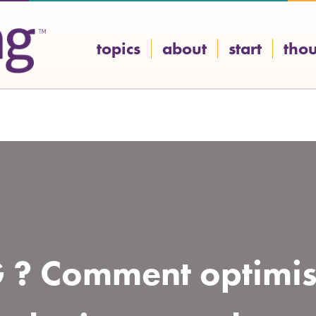
topics
about
start
tho
 ? Comment optimis