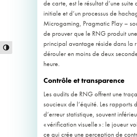
de carte, est le résultat d’une suit
initiale et d’un processus de hacha
Microgaming, Pragmatic Play – soum
de prouver que le RNG produit une d
principal avantage réside dans la r
Toggle High Contrast
dérouler en moins de deux secondes
heure.
Contrôle et transparence
Les audits de RNG offrent une traçab
soucieux de l’équité. Les rapports de
d’erreur statistique, souvent infér
« vérification visuelle » : le joueur v
ce qui crée une perception de contrôl