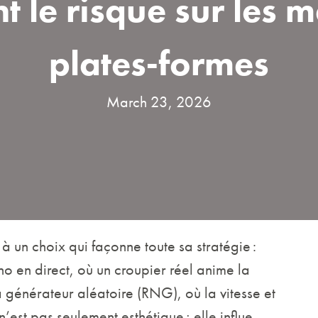
t le risque sur les m
plates‑formes
March 23, 2026
à un choix qui façonne toute sa stratégie :
no en direct, où un croupier réel anime la
 à générateur aléatoire (RNG), où la vitesse et
 n’est pas seulement esthétique ; elle influe