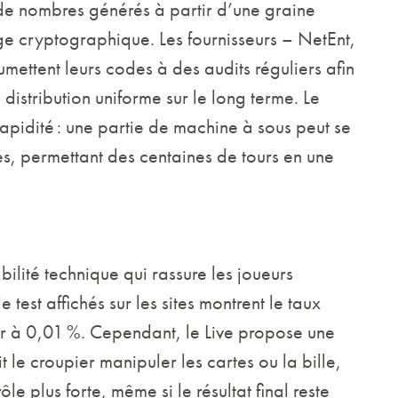
e de nombres générés à partir d’une graine
ge cryptographique. Les fournisseurs – NetEnt,
ettent leurs codes à des audits réguliers afin
istribution uniforme sur le long terme. Le
apidité : une partie de machine à sous peut se
, permettant des centaines de tours en une
ilité technique qui rassure les joueurs
 test affichés sur les sites montrent le taux
ieur à 0,01 %. Cependant, le Live propose une
oit le croupier manipuler les cartes ou la bille,
e plus forte, même si le résultat final reste