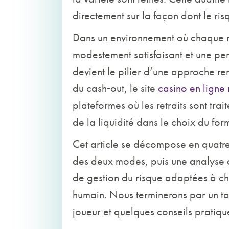
directement sur la façon dont le risq
Dans un environnement où chaque mi
modestement satisfaisant et une per
devient le pilier d’une approche re
du cash‑out, le site
casino en ligne 
plateformes où les retraits sont trai
de la liquidité dans le choix du for
Cet article se décompose en quatre
des deux modes, puis une analyse de 
de gestion du risque adaptées à ch
humain. Nous terminerons par un t
joueur et quelques conseils pratiques