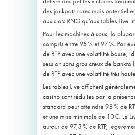
délivre des petites victoires fréquen
des jackpots rares mais potentielle
aux slots RNG qu’aux tables Live, m
Pour les machines à sous, la plupar
compris entre 95 % et 97 %. Par e
de RTP avec une volatilité basse, id
session sans gros creux de bankroll.
de RTP avec une volatilité très haut
Les tables Live affichent généralem
casino sont réduites par la présenc
standard peut atteindre 98 % de RTP
et une mise minimale de 10 €. Le Li
autour de 97,3 % de RTP, légèremen