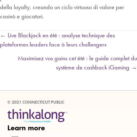
della loyalty, creando un ciclo virtuoso di valore per
casinò e giocatori.
Posts
← Live Blackjack en été : analyse technique des
plateformes leaders face à leurs challengers
navigation
Maximisez vos gains cet été : le guide complet du
système de cashback iGaming →
© 2021 CONNECTICUT PUBLIC
Learn more