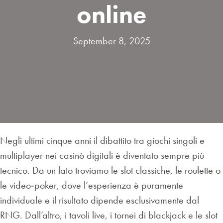
online
September 8, 2025
Negli ultimi cinque anni il dibattito tra giochi singoli e
multiplayer nei casinò digitali è diventato sempre più
tecnico. Da un lato troviamo le slot classiche, le roulette o
le video‑poker, dove l’esperienza è puramente
individuale e il risultato dipende esclusivamente dal
RNG. Dall’altro, i tavoli live, i tornei di blackjack e le slot