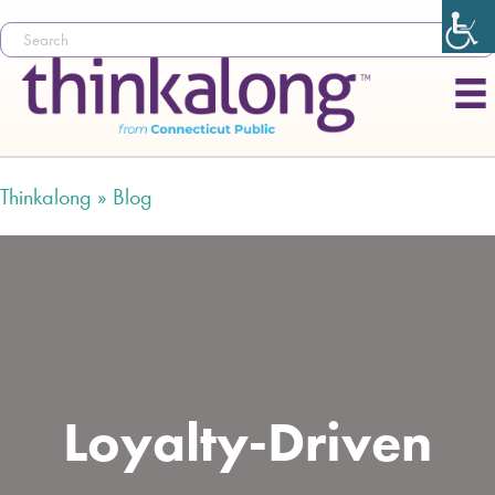
Thinkalong »
Blog
Loyalty‑Driven