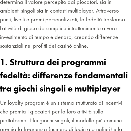
determina il valore percepito dai giocatori, sia in
ambienti singoli sia in contesti multiplayer. Attraverso
punti, livelli e premi personalizzati, la fedeltà trasforma
l’attività di gioco da semplice intrattenimento a vero
investimento di tempo e denaro, creando differenze
sostanziali nei profitti dei casinò online.
1. Struttura dei programmi
fedeltà: differenze fondamentali
tra giochi singoli e multiplayer
Un loyalty program è un sistema strutturato di incentivi
che premia i giocatori per la loro attività sulla
piattaforma. Nei giochi singoli, il modello più comune
premia la frequenza (numero di login giornalieri) e la