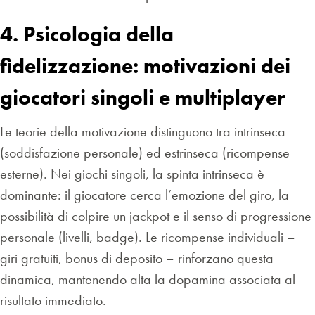
4. Psicologia della
fidelizzazione: motivazioni dei
giocatori singoli e multiplayer
Le teorie della motivazione distinguono tra intrinseca
(soddisfazione personale) ed estrinseca (ricompense
esterne). Nei giochi singoli, la spinta intrinseca è
dominante: il giocatore cerca l’emozione del giro, la
possibilità di colpire un jackpot e il senso di progressione
personale (livelli, badge). Le ricompense individuali –
giri gratuiti, bonus di deposito – rinforzano questa
dinamica, mantenendo alta la dopamina associata al
risultato immediato.