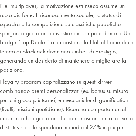
Nel multiplayer, la motivazione estrinseca assume un
ruolo più forte. Il riconoscimento sociale, lo status di
squadra e la competizione su classifiche pubbliche
spingono i giocatori a investire più tempo e denaro. Un
badge “Top Dealer” o un posto nella Hall of Fame di un
torneo di blackjack diventano simboli di prestigio,
generando un desiderio di mantenere o migliorare la
posizione.
I loyalty program capitalizzano su questi driver
combinando premi personalizzati (es. bonus su misura
per chi gioca più tornei) e meccaniche di gamification
(livelli, missioni quotidiane). Ricerche comportamentali
mostrano che i giocatori che percepiscono un alto livello
di status sociale spendono in media il 27 % in più per