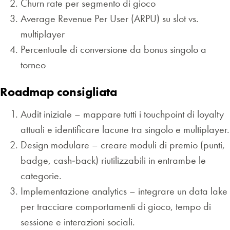
Churn rate per segmento di gioco
Average Revenue Per User (ARPU) su slot vs.
multiplayer
Percentuale di conversione da bonus singolo a
torneo
Roadmap consigliata
Audit iniziale – mappare tutti i touchpoint di loyalty
attuali e identificare lacune tra singolo e multiplayer.
Design modulare – creare moduli di premio (punti,
badge, cash‑back) riutilizzabili in entrambe le
categorie.
Implementazione analytics – integrare un data lake
per tracciare comportamenti di gioco, tempo di
sessione e interazioni sociali.