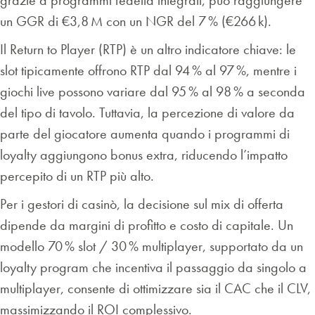
grazie a programmi fedeltà integrati, può raggiungere
un GGR di €3,8 M con un NGR del 7 % (€266 k).
Il Return to Player (RTP) è un altro indicatore chiave: le
slot tipicamente offrono RTP dal 94 % al 97 %, mentre i
giochi live possono variare dal 95 % al 98 % a seconda
del tipo di tavolo. Tuttavia, la percezione di valore da
parte del giocatore aumenta quando i programmi di
loyalty aggiungono bonus extra, riducendo l’impatto
percepito di un RTP più alto.
Per i gestori di casinò, la decisione sul mix di offerta
dipende da margini di profitto e costo di capitale. Un
modello 70 % slot / 30 % multiplayer, supportato da un
loyalty program che incentiva il passaggio da singolo a
multiplayer, consente di ottimizzare sia il CAC che il CLV,
massimizzando il ROI complessivo.