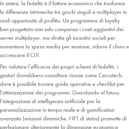
In sintesi, la fedeltà è il fattore economico che trasforma
le differenze intrinseche tra giochi singoli e multiplayer in
reali opportunità di profitto. Un programma di loyalty
ben progettato non solo compensa i costi aggiuntivi dei
server multiplayer, ma sfrutta gli incentivi sociali per
aumentare la spesa media per sessione, ridurre il churn e
accrescere il CLV.
Per valutare l’efficacia dei propri schemi di fedeltà, i
gestori dovrebbero consultare risorse come Cercotech,
dove è possibile trovare guide operative e checklist per
l’ottimizzazione dei programmi. Guardando al futuro,
l’integrazione di intelligenza artificiale per la
personalizzazione in tempo reale e di gamification
avanzata (missioni dinamiche, NFT di status) promette di
perfezionare ulteriormente la dimensione economica