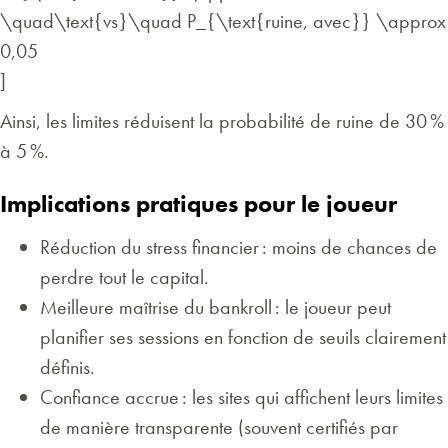
\quad\text{vs}\quad P_{\text{ruine, avec}} \approx
0,05
]
Ainsi, les limites réduisent la probabilité de ruine de 30 %
à 5 %.
Implications pratiques pour le joueur
Réduction du stress financier : moins de chances de
perdre tout le capital.
Meilleure maîtrise du bankroll : le joueur peut
planifier ses sessions en fonction de seuils clairement
définis.
Confiance accrue : les sites qui affichent leurs limites
de manière transparente (souvent certifiés par