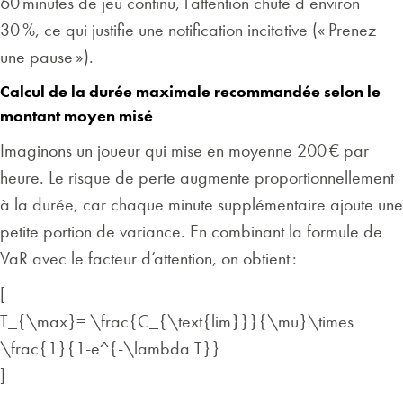
60 minutes de jeu continu, l’attention chute d’environ
30 %, ce qui justifie une notification incitative (« Prenez
une pause »).
Calcul de la durée maximale recommandée selon le
montant moyen misé
Imaginons un joueur qui mise en moyenne 200 € par
heure. Le risque de perte augmente proportionnellement
à la durée, car chaque minute supplémentaire ajoute une
petite portion de variance. En combinant la formule de
VaR avec le facteur d’attention, on obtient :
[
T_{\max}= \frac{C_{\text{lim}}}{\mu}\times
\frac{1}{1-e^{-\lambda T}}
]