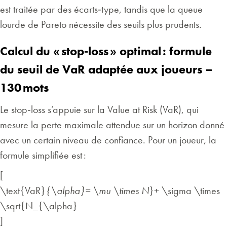
est traitée par des écarts‑type, tandis que la queue
lourde de Pareto nécessite des seuils plus prudents.
Calcul du « stop‑loss » optimal : formule
du seuil de VaR adaptée aux joueurs –
130 mots
Le stop‑loss s’appuie sur la Value at Risk (VaR), qui
mesure la perte maximale attendue sur un horizon donné
avec un certain niveau de confiance. Pour un joueur, la
formule simplifiée est :
[
\text{VaR}
{\alpha}= \mu \times N
}+ \sigma \times
\sqrt{N_{\alpha}
]