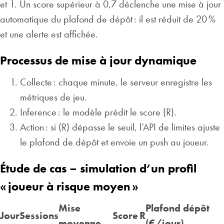
et 1. Un score supérieur à 0,7 déclenche une mise à jour
automatique du plafond de dépôt : il est réduit de 20 %
et une alerte est affichée.
Processus de mise à jour dynamique
Collecte : chaque minute, le serveur enregistre les
métriques de jeu.
Inference : le modèle prédit le score (R).
Action : si (R) dépasse le seuil, l’API de limites ajuste
le plafond de dépôt et envoie un push au joueur.
Étude de cas – simulation d’un profil
« joueur à risque moyen »
Mise
Plafond dépôt
Jour
Sessions
Score R
moyenne
(€/jour)