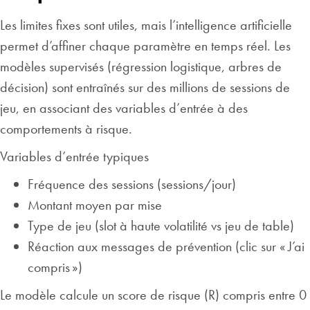
Les limites fixes sont utiles, mais l’intelligence artificielle
permet d’affiner chaque paramètre en temps réel. Les
modèles supervisés (régression logistique, arbres de
décision) sont entraînés sur des millions de sessions de
jeu, en associant des variables d’entrée à des
comportements à risque.
Variables d’entrée typiques
Fréquence des sessions (sessions/jour)
Montant moyen par mise
Type de jeu (slot à haute volatilité vs jeu de table)
Réaction aux messages de prévention (clic sur « J’ai
compris »)
Le modèle calcule un score de risque (R) compris entre 0