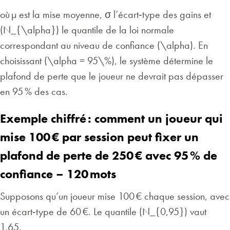
où µ est la mise moyenne, σ l’écart‑type des gains et
(N_{\alpha}) le quantile de la loi normale
correspondant au niveau de confiance (\alpha). En
choisissant (\alpha = 95\%), le système détermine le
plafond de perte que le joueur ne devrait pas dépasser
en 95 % des cas.
Exemple chiffré : comment un joueur qui
mise 100 € par session peut fixer un
plafond de perte de 250 € avec 95 % de
confiance – 120 mots
Supposons qu’un joueur mise 100 € chaque session, avec
un écart‑type de 60 €. Le quantile (N_{0,95}) vaut
1,65.