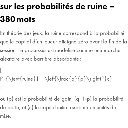
sur les probabilités de ruine –
380 mots
En théorie des jeux, la ruine correspond à la probabilité
que le capital d’un joueur atteigne zéro avant la fin de la
session. Le processus est modélisé comme une marche
aléatoire avec barrière absorbante :
[
P_{\text{ruine}} = \left(\frac{q}{p}\right)^{c}
]
où (p) est la probabilité de gain, (q=1-p) la probabilité
de perte, et (c) le capital initial exprimé en unités de
mise.