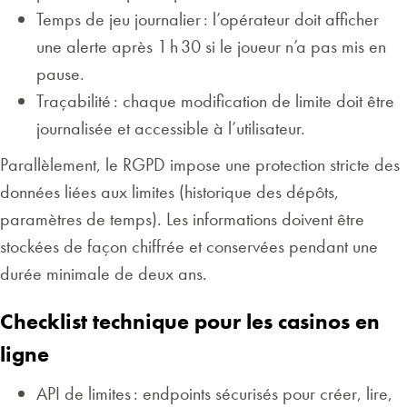
Temps de jeu journalier : l’opérateur doit afficher
une alerte après 1 h 30 si le joueur n’a pas mis en
pause.
Traçabilité : chaque modification de limite doit être
journalisée et accessible à l’utilisateur.
Parallèlement, le RGPD impose une protection stricte des
données liées aux limites (historique des dépôts,
paramètres de temps). Les informations doivent être
stockées de façon chiffrée et conservées pendant une
durée minimale de deux ans.
Checklist technique pour les casinos en
ligne
API de limites : endpoints sécurisés pour créer, lire,