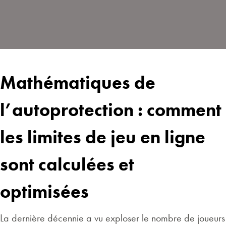
Mathématiques de
l’autoprotection : comment
les limites de jeu en ligne
sont calculées et
optimisées
La dernière décennie a vu exploser le nombre de joueurs