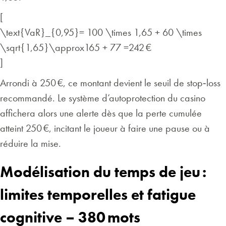
[
\text{VaR}_{0,95}= 100 \times 1,65 + 60 \times
\sqrt{1,65}\approx165 + 77 =242 €
]
Arrondi à 250 €, ce montant devient le seuil de stop‑loss
recommandé. Le système d’autoprotection du casino
affichera alors une alerte dès que la perte cumulée
atteint 250 €, incitant le joueur à faire une pause ou à
réduire la mise.
Modélisation du temps de jeu :
limites temporelles et fatigue
cognitive – 380 mots