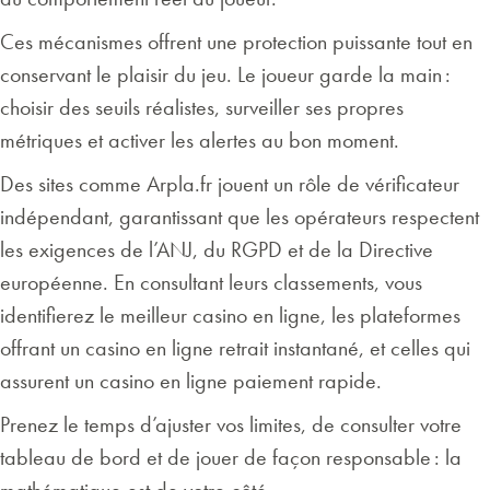
Ces mécanismes offrent une protection puissante tout en
conservant le plaisir du jeu. Le joueur garde la main :
choisir des seuils réalistes, surveiller ses propres
métriques et activer les alertes au bon moment.
Des sites comme Arpla.fr jouent un rôle de vérificateur
indépendant, garantissant que les opérateurs respectent
les exigences de l’ANJ, du RGPD et de la Directive
européenne. En consultant leurs classements, vous
identifierez le meilleur casino en ligne, les plateformes
offrant un casino en ligne retrait instantané, et celles qui
assurent un casino en ligne paiement rapide.
Prenez le temps d’ajuster vos limites, de consulter votre
tableau de bord et de jouer de façon responsable : la