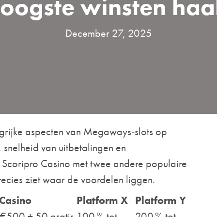
oogste winsten haa
December 27, 2025
langrijke aspecten van Megaways‑slots op
 snelheid van uitbetalingen en
n Scoripro Casino met twee andere populaire
ecies ziet waar de voordelen liggen.
 Casino
Platform X
Platform Y
 €500 + 50 gratis
100 % tot
200 % tot