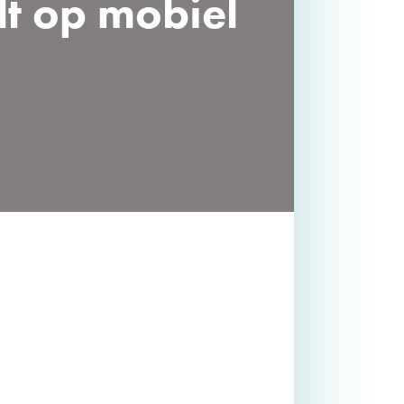
lt op mobiel