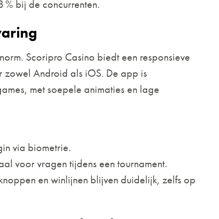
 % bij de concurrenten.
varing
norm. Scoripro Casino biedt een responsieve
 zowel Android als iOS. De app is
ames, met soepele animaties en lage
gin via biometrie.
al voor vragen tijdens een tournament.
knoppen en winlijnen blijven duidelijk, zelfs op