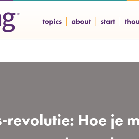
topics
about
start
tho
evolutie: Hoe je m