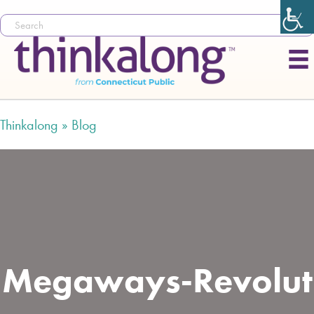
Thinkalong »
Blog
Megaways‑Revolut