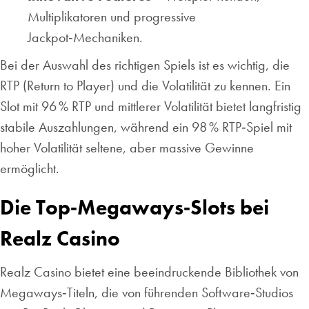
Multiplikatoren und progressive
Jackpot‑Mechaniken.
Bei der Auswahl des richtigen Spiels ist es wichtig, die
RTP (Return to Player) und die Volatilität zu kennen. Ein
Slot mit 96 % RTP und mittlerer Volatilität bietet langfristig
stabile Auszahlungen, während ein 98 % RTP‑Spiel mit
hoher Volatilität seltene, aber massive Gewinne
ermöglicht.
Die Top‑Megaways‑Slots bei
Realz Casino
Realz Casino bietet eine beeindruckende Bibliothek von
Megaways‑Titeln, die von führenden Software‑Studios