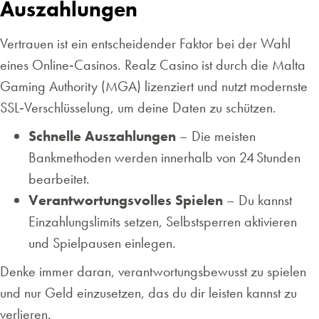
Auszahlungen
Vertrauen ist ein entscheidender Faktor bei der Wahl
eines Online‑Casinos. Realz Casino ist durch die Malta
Gaming Authority (MGA) lizenziert und nutzt modernste
SSL‑Verschlüsselung, um deine Daten zu schützen.
Schnelle Auszahlungen
– Die meisten
Bankmethoden werden innerhalb von 24 Stunden
bearbeitet.
Verantwortungsvolles Spielen
– Du kannst
Einzahlungslimits setzen, Selbstsperren aktivieren
und Spielpausen einlegen.
Denke immer daran, verantwortungsbewusst zu spielen
und nur Geld einzusetzen, das du dir leisten kannst zu
verlieren.