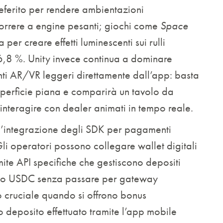
eferito per rendere ambientazioni
icorrere a engine pesanti; giochi come
Space
 per creare effetti luminescenti sui rulli
 96,8 %. Unity invece continua a dominare
nti AR/VR leggeri direttamente dall’app: basta
perficie piana e comparirà un tavolo da
 interagire con dealer animati in tempo reale.
 l’integrazione degli SDK per pagamenti
Gli operatori possono collegare wallet digitali
te API specifiche che gestiscono depositi
 tipo USDC senza passare per gateway
o cruciale quando si offrono bonus
 deposito effettuato tramite l’app mobile