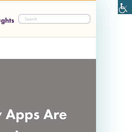
ughts
w Apps Are