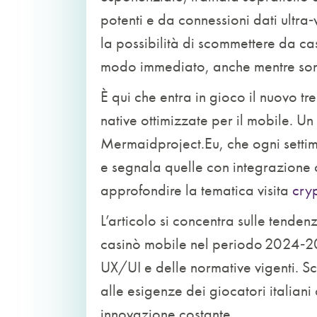
potenti e da connessioni dati ultra‑
la possibilità di scommettere da ca
modo immediato, anche mentre sono
È qui che entra in gioco il nuovo t
native ottimizzate per il mobile. Un
Mermaidproject.Eu, che ogni settim
e segnala quelle con integrazione cr
approfondire la tematica visita
cryp
L’articolo si concentra sulle tende
casinò mobile nel periodo 2024‑202
UX/UI e delle normative vigenti. 
alle esigenze dei giocatori italian
innovazione costante.