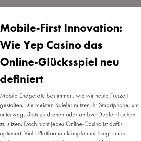
Mobile‑First Innovation:
Wie Yep Casino das
Online‑Glücksspiel neu
definiert
Mobile Endgeräte bestimmen, wie wir heute Freizeit
gestalten. Die meisten Spieler nutzen ihr Smartphone, um
unterwegs Slots zu drehen oder an Live‑Dealer‑Tischen
zu sitzen. Doch nicht jedes Online‑Casino ist dafür
optimiert. Viele Plattformen kämpfen mit langsamen