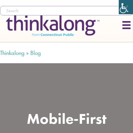
Thinkalong »
Blog
Mobile‑First