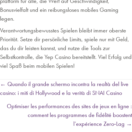
platform für alle, die Wert auf Geschwindigkeit,
Bonusvielfalt und ein reibungsloses mobiles Gaming
legen.
Verantwortungsbewusstes Spielen bleibt immer oberste
Priorität. Setze dir persönliche Limits, spiele nur mit Geld,
das du dir leisten kannst, und nutze die Tools zur
Selbstkontrolle, die Yep Casino bereitstellt. Viel Erfolg und
viel Spaß beim mobilen Spielen!
Posts
← Quando il grande schermo incontra la realtà del live
casino: i miti di Hollywood e la verità di SNAI Casino
navigation
Optimiser les performances des sites de jeux en ligne :
comment les programmes de fidélité boostent
l’expérience Zero‑Lag →