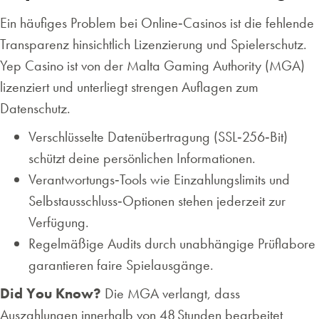
Ein häufiges Problem bei Online‑Casinos ist die fehlende
Transparenz hinsichtlich Lizenzierung und Spielerschutz.
Yep Casino ist von der Malta Gaming Authority (MGA)
lizenziert und unterliegt strengen Auflagen zum
Datenschutz.
Verschlüsselte Datenübertragung (SSL‑256‑Bit)
schützt deine persönlichen Informationen.
Verantwortungs‑Tools wie Einzahlungslimits und
Selbstausschluss‑Optionen stehen jederzeit zur
Verfügung.
Regelmäßige Audits durch unabhängige Prüflabore
garantieren faire Spielausgänge.
Did You Know?
Die MGA verlangt, dass
Auszahlungen innerhalb von 48 Stunden bearbeitet