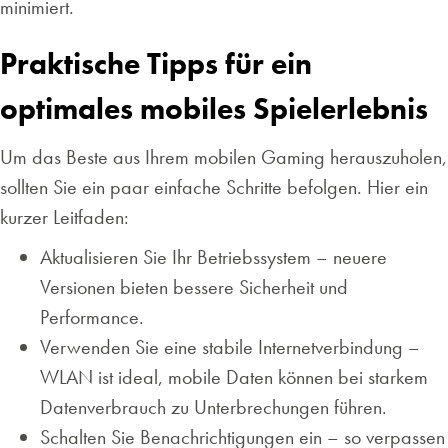
minimiert.
Praktische Tipps für ein
optimales mobiles Spielerlebnis
Um das Beste aus Ihrem mobilen Gaming herauszuholen,
sollten Sie ein paar einfache Schritte befolgen. Hier ein
kurzer Leitfaden:
Aktualisieren Sie Ihr Betriebssystem – neuere
Versionen bieten bessere Sicherheit und
Performance.
Verwenden Sie eine stabile Internetverbindung –
WLAN ist ideal, mobile Daten können bei starkem
Datenverbrauch zu Unterbrechungen führen.
Schalten Sie Benachrichtigungen ein – so verpassen