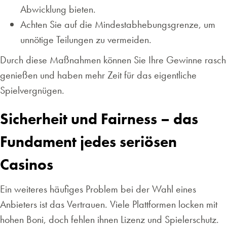
Abwicklung bieten.
Achten Sie auf die Mindestabhebungsgrenze, um
unnötige Teilungen zu vermeiden.
Durch diese Maßnahmen können Sie Ihre Gewinne rasch
genießen und haben mehr Zeit für das eigentliche
Spielvergnügen.
Sicherheit und Fairness – das
Fundament jedes seriösen
Casinos
Ein weiteres häufiges Problem bei der Wahl eines
Anbieters ist das Vertrauen. Viele Plattformen locken mit
hohen Boni, doch fehlen ihnen Lizenz und Spielerschutz.