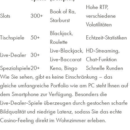
Hohe RTP,
Book of Ra,
Slots
300+
verschiedene
Starburst
Volatilitäten
Blackjack,
Tischspiele
50+
Echtzeit‑Statistiken
Roulette
Live‑Blackjack,
HD‑Streaming,
Live‑Dealer
30+
Live‑Baccarat
Chat‑Funktion
Spezialspiele
20+
Keno, Bingo
Schnelle Runden
Wie Sie sehen, gibt es keine Einschränkung – das
gleiche umfangreiche Portfolio wie am PC steht Ihnen auf
dem Smartphone zur Verfügung. Besonders die
Live‑Dealer‑Spiele überzeugen durch gestochen scharfe
Bildqualität und niedrige Latenz, sodass Sie das echte
Casino‑Feeling direkt im Wohnzimmer erleben.