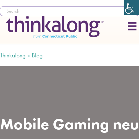
Thinkalong »
Blog
Mobile Gaming neu