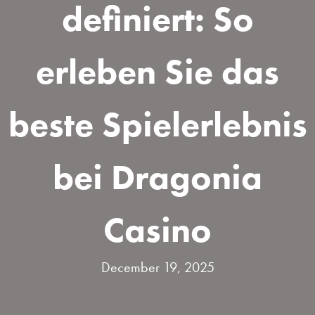
definiert: So
erleben Sie das
beste Spielerlebnis
bei Dragonia
Casino
December 19, 2025