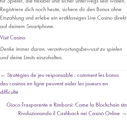
für Spieler, die flexibel und sicher unterwegs sein wollen.
Registriere dich noch heute, sichere dir den Bonus ohne
Einzahlung und erlebe ein erstklassiges Live Casino direkt
auf deinem Smartphone.
Visit Casino
Denke immer daran, verantwortungsbewusst zu spielen
und deine Limits einzuhalten.
Posts
← Stratégies de jeu responsable : comment les bonus
des casinos en ligne peuvent aider les joueurs en
navigation
difficulté
Gioco Trasparente e Rimborsi: Come la Blockchain sta
Rivoluzionando il Cashback nei Casinò Online →