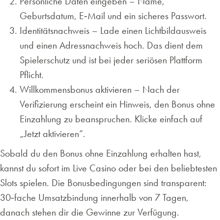
Persönliche Daten eingeben – Name,
Geburtsdatum, E‑Mail und ein sicheres Passwort.
Identitätsnachweis – Lade einen Lichtbildausweis
und einen Adressnachweis hoch. Das dient dem
Spielerschutz und ist bei jeder seriösen Plattform
Pflicht.
Willkommensbonus aktivieren – Nach der
Verifizierung erscheint ein Hinweis, den Bonus ohne
Einzahlung zu beanspruchen. Klicke einfach auf
„Jetzt aktivieren“.
Sobald du den Bonus ohne Einzahlung erhalten hast,
kannst du sofort im Live Casino oder bei den beliebtesten
Slots spielen. Die Bonusbedingungen sind transparent:
30‑fache Umsatzbindung innerhalb von 7 Tagen,
danach stehen dir die Gewinne zur Verfügung.