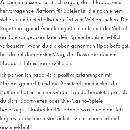
Zusammenfassend lässt sich sagen, dass Naobet eine
hervorragende Plattform für Spieler ist, die nach einem
sicheren und unterhaltsamen Ort zum Wetten suchen. Die
Registrierung und Anmeldung ist einfach, und die Vielzahl
an Bonusangeboten kann dein Spielerlebnis erheblich
verbessern. Wenn du die oben genannten Tipps befolgst,
bist du auf dem besten Weg, das Beste aus deinem
Naobet-Erlebnis herauszuholen.
Ich persönlich habe viele positive Erfahrungen mit
Naobet gemacht, und die Benutzerfreundlichkeit der
Plattform hat mir immer wieder Freude bereitet. Egal, ob
du Slots, Sportwetten oder Live-Casino-Spiele
bevorzugst, Naobet hat für jeden etwas zu bieten. Jetzt
liegt es an dir, die ersten Schritte zu machen und dich
anzumelden!