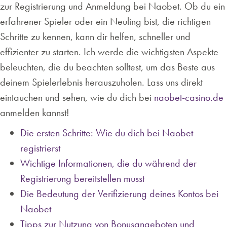
zur Registrierung und Anmeldung bei Naobet. Ob du ein
erfahrener Spieler oder ein Neuling bist, die richtigen
Schritte zu kennen, kann dir helfen, schneller und
effizienter zu starten. Ich werde die wichtigsten Aspekte
beleuchten, die du beachten solltest, um das Beste aus
deinem Spielerlebnis herauszuholen. Lass uns direkt
eintauchen und sehen, wie du dich bei
naobet-casino.de
anmelden kannst!
Die ersten Schritte: Wie du dich bei Naobet
registrierst
Wichtige Informationen, die du während der
Registrierung bereitstellen musst
Die Bedeutung der Verifizierung deines Kontos bei
Naobet
Tipps zur Nutzung von Bonusangeboten und