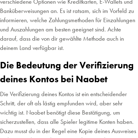
verschiedene Optionen wie Kreditkarten, E-Wallets und
Banküberweisungen an. Es ist ratsam, sich im Vorfeld zu
informieren, welche Zahlungsmethoden für Einzahlungen
und Auszahlungen am besten geeignet sind. Achte
darauf, dass die von dir gewählte Methode auch in
deinem Land verfügbar ist.
Die Bedeutung der Verifizierung
deines Kontos bei Naobet
Die Verifizierung deines Kontos ist ein entscheidender
Schritt, der oft als lästig empfunden wird, aber sehr
wichtig ist. Naobet benötigt diese Bestätigung, um
sicherzustellen, dass alle Spieler legitime Konten haben.
Dazu musst du in der Regel eine Kopie deines Ausweises