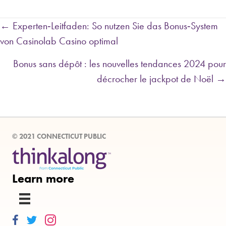
Posts
← Experten‑Leitfaden: So nutzen Sie das Bonus‑System
von Casinolab Casino optimal
navigation
Bonus sans dépôt : les nouvelles tendances 2024 pour
décrocher le jackpot de Noël →
© 2021 CONNECTICUT PUBLIC
Learn more
Thinkalong on Facebook
Thinkalong on Twitter
Thinkalong on Instagram