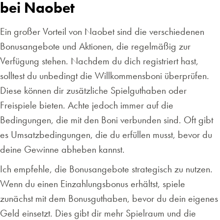
bei Naobet
Ein großer Vorteil von Naobet sind die verschiedenen
Bonusangebote und Aktionen, die regelmäßig zur
Verfügung stehen. Nachdem du dich registriert hast,
solltest du unbedingt die Willkommensboni überprüfen.
Diese können dir zusätzliche Spielguthaben oder
Freispiele bieten. Achte jedoch immer auf die
Bedingungen, die mit den Boni verbunden sind. Oft gibt
es Umsatzbedingungen, die du erfüllen musst, bevor du
deine Gewinne abheben kannst.
Ich empfehle, die Bonusangebote strategisch zu nutzen.
Wenn du einen Einzahlungsbonus erhältst, spiele
zunächst mit dem Bonusguthaben, bevor du dein eigenes
Geld einsetzt. Dies gibt dir mehr Spielraum und die