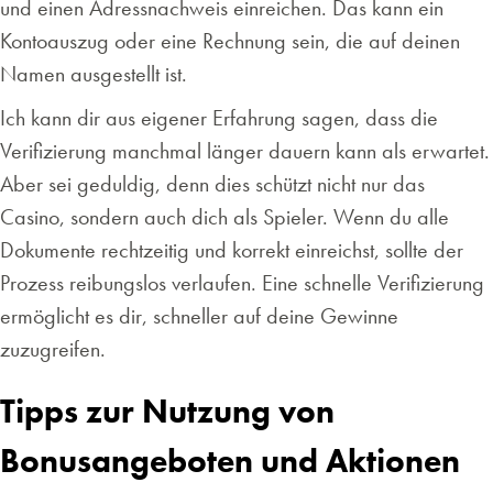
und einen Adressnachweis einreichen. Das kann ein
Kontoauszug oder eine Rechnung sein, die auf deinen
Namen ausgestellt ist.
Ich kann dir aus eigener Erfahrung sagen, dass die
Verifizierung manchmal länger dauern kann als erwartet.
Aber sei geduldig, denn dies schützt nicht nur das
Casino, sondern auch dich als Spieler. Wenn du alle
Dokumente rechtzeitig und korrekt einreichst, sollte der
Prozess reibungslos verlaufen. Eine schnelle Verifizierung
ermöglicht es dir, schneller auf deine Gewinne
zuzugreifen.
Tipps zur Nutzung von
Bonusangeboten und Aktionen