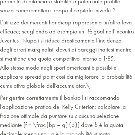
permette di bilanciare stabilità e potenziale profitto
senza compromettere troppo il capitale iniziale.^
L’utilizzo dei mercati handicap rappresenta un’altra leva
efficace; scegliendo ad esempio un -½ goal nell’incontro
Juventus–Napoli si riduce drasticamente l’incidenza
degli errori marginalisti dovuti ai pareggi inattesi mentre
si mantiene una quota competitiva intorno a 1·85.
Allo stesso modo negli sport americani è possibile
applicare spread point così da migliorare la probabilità
cumulativa globale dell’accumulator.\
Per gestire correttamente il bankroll si raccomanda
l’applicazione pratica del Kelly Criterion: calcolare la
frazione ottimale da puntare su ciascuna selezione
mediante [f = \frac{bp – q}{b}] dove
b
è la quota
decimale meno uno ,
p
è la probabilità stimata