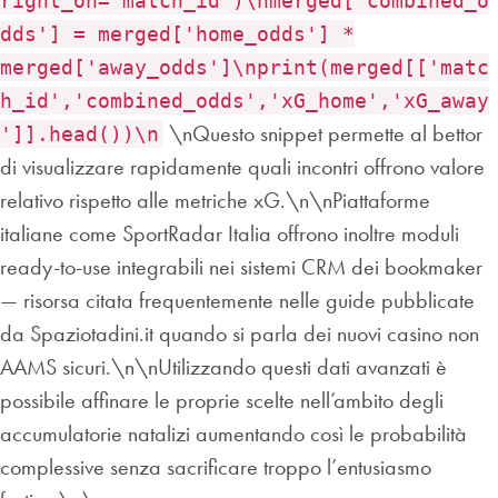
right_on='match_id')\nmerged['combined_o
dds'] = merged['home_odds'] *
merged['away_odds']\nprint(merged[['matc
h_id','combined_odds','xG_home','xG_away
\nQuesto snippet permette al bettor
']].head())\n
di visualizzare rapidamente quali incontri offrono valore
relativo rispetto alle metriche xG.\n\nPiattaforme
italiane come SportRadar Italia offrono inoltre moduli
ready-to-use integrabili nei sistemi CRM dei bookmaker
— risorsa citata frequentemente nelle guide pubblicate
da Spaziotadini.it quando si parla dei nuovi casino non
AAMS sicuri.\n\nUtilizzando questi dati avanzati è
possibile affinare le proprie scelte nell’ambito degli
accumulatorie natalizi aumentando così le probabilità
complessive senza sacrificare troppo l’entusiasmo