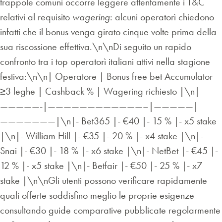
trappole comuni occorre leggere attentamente i T&C
relativi al requisito
wagering
: alcuni operatorì chiedono
infatti che il bonus venga girato cinque volte prima della
sua riscossione effettiva.\n\nDi seguito un rapido
confronto tra i top operatorì italiani attivi nella stagione
festiva:\n\n| Operatore | Bonus free bet Accumulator
≥3 leghe | Cashback % | Wagering richiesto |\n|
—————-|————————————–|—————|
———————|\n|- Bet365 |- €40 |- 15 % |- x5 stake
|\n|- William Hill |- €35 |- 20 % |- x4 stake |\n|-
Snai |- €30 |- 18 % |- x6 stake |\n|- NetBet |- €45 |-
12 % |- x5 stake |\n|- Betfair |- €50 |- 25 % |- x7
stake |\n\nGli utenti possono verificare rapidamente
quali offerte soddisfino meglio le proprie esigenze
consultando guide comparative pubblicate regolarmente