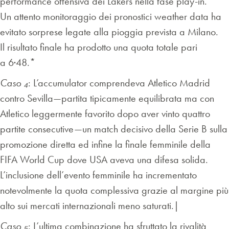
performance offensiva dei Lakers nella fase play-in.
Un attento monitoraggio dei pronostici weather data ha
evitato sorprese legate alla pioggia prevista a Milano.
Il risultato finale ha prodotto una quota totale pari
a 6·48.*
Caso ₄
: L’accumulator comprendeva Atletico Madrid
contro Sevilla—partita tipicamente equilibrata ma con
Atletico leggermente favorito dopo aver vinto quattro
partite consecutive—un match decisivo della Serie B sulla
promozione diretta ed infine la finale femminile della
FIFA World Cup dove USA aveva una difesa solida.
L’inclusione dell’evento femminile ha incrementato
notevolmente la quota complessiva grazie al margine più
alto sui mercati internazionali meno saturati.|
Caso ₅
: L’ultima combinazione ha sfruttato la rivalità