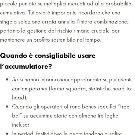
piccole puntate su molteplici mercati ad alta probabilità
cumulativa. Tuttavia è importante ricordare che una
singola selezione errata annulla l’intera combinazione;
pertanto la gestione del rischio rimane cruciale per
mantenere un profitto sostenibile nel tempo.
Quando è consigliabile usare
l’accumulatore?
Se si hanno informazioni approfondite su più eventi
contemporanei (forma squadra, statistiche head-to-
head);
Quando gli operatori offrono bonus specifici “free
bet” su accummulatorie con almeno tre leghe
incluse;
In periodi festivi dove le quote tendono a salire