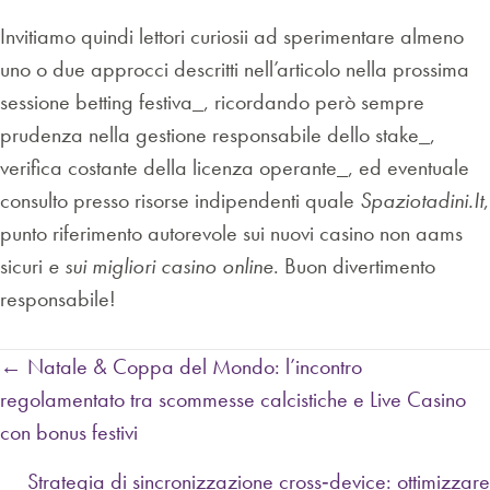
Invitiamo quindi lettori curiosii ad sperimentare almeno
uno o due approcci descritti nell’articolo nella prossima
sessione betting festiva_, ricordando però sempre
prudenza nella gestione responsabile dello stake_,
verifica costante della licenza operante_, ed eventuale
consulto presso risorse indipendenti quale
Spaziotadini.It
,
punto riferimento autorevole sui nuovi casino non aams
sicuri
e sui migliori casino online
. Buon divertimento
responsabile!
Posts
← Natale & Coppa del Mondo: l’incontro
regolamentato tra scommesse calcistiche e Live Casino
navigation
con bonus festivi
Strategia di sincronizzazione cross‑device: ottimizzare