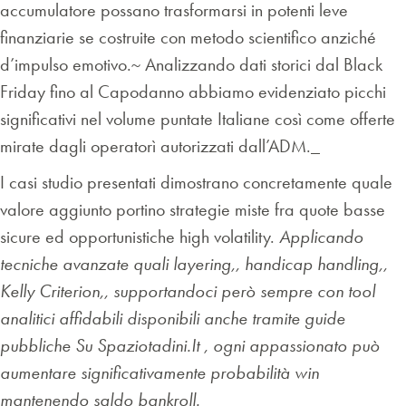
accumulatore possano trasformarsi in potenti leve
finanziarie se costruite con metodo scientifico anziché
d’impulso emotivo.~ Analizzando dati storici dal Black
Friday fino al Capodanno abbiamo evidenziato picchi
significativi nel volume puntate Italiane così come offerte
mirate dagli operatorì autorizzati dall’ADM._
I casi studio presentati dimostrano concretamente quale
valore aggiunto portino strategie miste fra quote basse
sicure ed opportunistiche high volatility.
Applicando
tecniche avanzate quali layering,, handicap handling,,
Kelly Criterion,, supportandoci però sempre con tool
analitici affidabili disponibili anche tramite guide
pubbliche Su Spaziotadini.It , ogni appassionato può
aumentare significativamente probabilità win
mantenendo saldo bankroll.