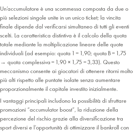
Un’accumulator​e è una scommessa composta da due o
più selezioni singole unite in un unico ticket; la vincita
finale dipende dal verificarsi simultaneo di tutti gli eventi
scelti. La caratteristica distintiva è il calcolo della quota
totale mediante la moltiplicazione lineare delle quote
individuali (ad esempio: quota 1 = 1,90; quota B = 1,75
→ quota complessiva = 1,90 × 1,75 = 3,33). Questo
meccanismo consente ai giocatori di ottenere ritorni molto
più alti rispetto alle puntate isolate senza aumentare
proporzionalmente il capitale investito inizialmente.
I vantaggi principali includono la possibilità di sfruttare
promozioni “accumulator boost”, la riduzione della
percezione del rischio grazie alla diversificazione tra
sport diversi e l’opportunità di ottimizzare il bankroll con