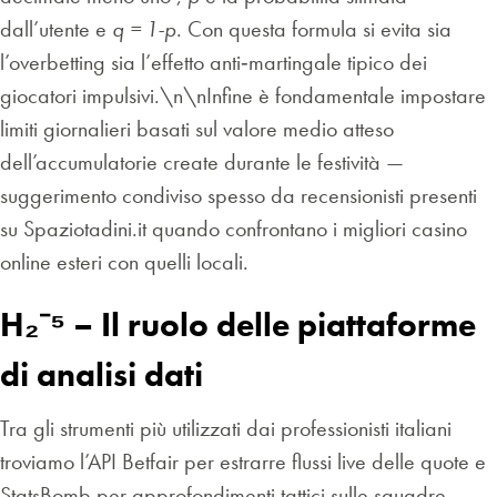
dall’utente e
q = 1-p
. Con questa formula si evita sia
l’overbetting sia l’effetto anti‐martingale tipico dei
giocatori impulsivi.\n\nInfine è fondamentale impostare
limiti giornalieri basati sul valore medio atteso
dell’accumulatorie create durante le festività —
suggerimento condiviso spesso da recensionisti presenti
su Spaziotadini.it quando confrontano i migliori casino
online esteri con quelli locali.
H₂⁻⁵ – Il ruolo delle piattaforme
di analisi dati
Tra gli strumenti più utilizzati dai professionisti italiani
troviamo l’API Betfair per estrarre flussi live delle quote e
StatsBomb per approfondimenti tattici sulle squadre