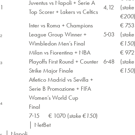
Juventus vs Napoli + Serie A
1
4,12
(
stake
Top Scorer + Lakers vs Celtics
€200
Inter vs Roma + Champions
€ 753
₂
League Group Winner +
5·03
(
stake
Wimbledon Men’s Final
€150
Milan vs Fiorentina + NBA
€ 972
​₃​
Playoffs First Round + Counter
6·48
(
stake
Strike Major Finale
€150
Atletico Madrid vs Sevilla +
Serie B Promozione + FIFA
Women’s World Cup
​₄​
Final
7·15 € 1070 (
stake €150
)
│ NetBet
​₅​ │ Napoli