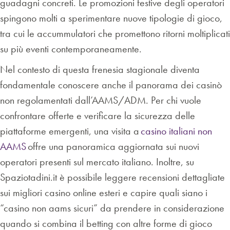
guadagni concreti. Le promozioni festive degli operatori
spingono molti a sperimentare nuove tipologie di gioco,
tra cui le accummulatori che promettono ritorni moltiplicati
su più eventi contemporaneamente.
Nel contesto di questa frenesia stagionale diventa
fondamentale conoscere anche il panorama dei casinò
non regolamentati dall’AAMS/ADM. Per chi vuole
confrontare offerte e verificare la sicurezza delle
piattaforme emergenti, una visita a
casino italiani non
AAMS
offre una panoramica aggiornata sui nuovi
operatori presenti sul mercato italiano. Inoltre, su
Spaziotadini.it è possibile leggere recensioni dettagliate
sui migliori casino online esteri e capire quali siano i
“casino non aams sicuri” da prendere in considerazione
quando si combina il betting con altre forme di gioco