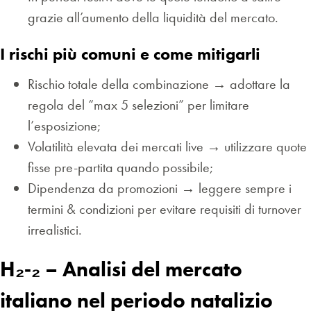
grazie all’aumento della liquidità del mercato.
I rischi più comuni e come mitigarli
Rischio totale della combinazione → adottare la
regola del “max 5 selezioni” per limitare
l’esposizione;
Volatilità elevata dei mercati live → utilizzare quote
fisse pre-partita quando possibile;
Dipendenza da promozioni → leggere sempre i
termini & condizioni per evitare requisiti di turnover
irrealistici.
H₂‑₂ – Analisi del mercato
italiano nel periodo natalizio