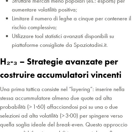
Sfruttare mercati meno popolari (es.: esports) per
aumentare volatilità positiva;
Limitare il numero di leghe a cinque per contenere il
rischio complessivo;
Utilizzare tool statistici avanzati disponibili su
piattaforme consigliate da Spaziotadini.it.
H₂‑₃ – Strategie avanzate per
costruire accumulatori vincenti
Una prima tattica consiste nel “layering”: inserire nella
stessa accummulatore almeno due quote ad alta
probabilità (> 1·60) affacciandosi poi su una o due
selezioni ad alta volatilità (> 3·00) per spingere verso
quella soglia ideale del
break-even
. Questo approccio