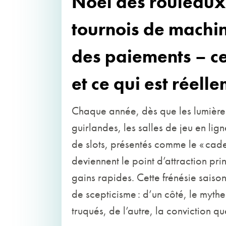
Noël des rouleaux 
tournois de machine
des paiements – ce
et ce qui est réell
Chaque année, dès que les lumières s
guirlandes, les salles de jeu en lign
de slots, présentés comme le « cad
deviennent le point d’attraction pr
gains rapides. Cette frénésie sai
de scepticisme : d’un côté, le mythe
truqués, de l’autre, la conviction qu