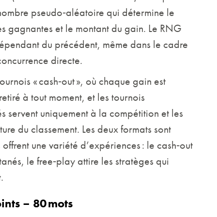
nombre pseudo‑aléatoire qui détermine le
es gagnantes et le montant du gain. Le RNG
indépendant du précédent, même dans le cadre
concurrence directe.
tournois « cash‑out », où chaque gain est
etiré à tout moment, et les tournois
és servent uniquement à la compétition et les
ôture du classement. Les deux formats sont
s offrent une variété d’expériences : le cash‑out
anés, le free‑play attire les stratèges qui
.
ints – 80 mots