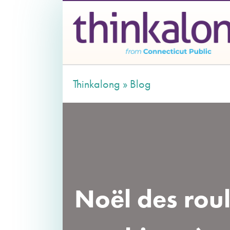
Thinkalong »
Blog
Noël des roul