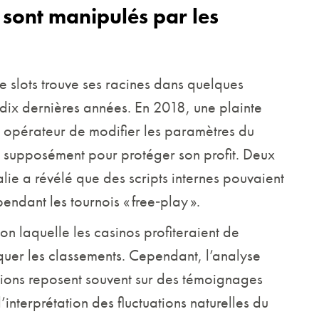
 sont manipulés par les
de slots trouve ses racines dans quelques
dix dernières années. En 2018, une plainte
opérateur de modifier les paramètres du
 supposément pour protéger son profit. Deux
alie a révélé que des scripts internes pouvaient
endant les tournois « free‑play ».
lon laquelle les casinos profiteraient de
quer les classements. Cependant, l’analyse
ions reposent souvent sur des témoignages
interprétation des fluctuations naturelles du