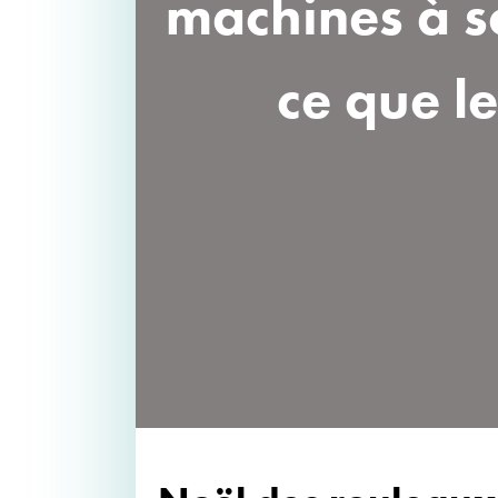
machines à so
ce que le