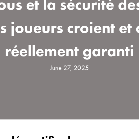
us et la sécurité d
s joueurs croient et 
réellement garanti
June 27, 2025