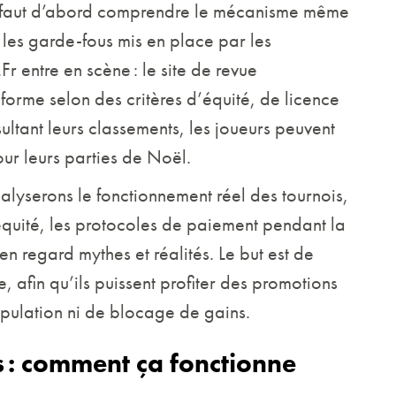
, il faut d’abord comprendre le mécanisme même
 les garde-fous mis en place par les
Fr entre en scène : le site de revue
orme selon des critères d’équité, de licence
ultant leurs classements, les joueurs peuvent
our leurs parties de Noël.
nalyserons le fonctionnement réel des tournois,
l’équité, les protocoles de paiement pendant la
en regard mythes et réalités. Le but est de
e, afin qu’ils puissent profiter des promotions
ipulation ni de blocage de gains.
s : comment ça fonctionne