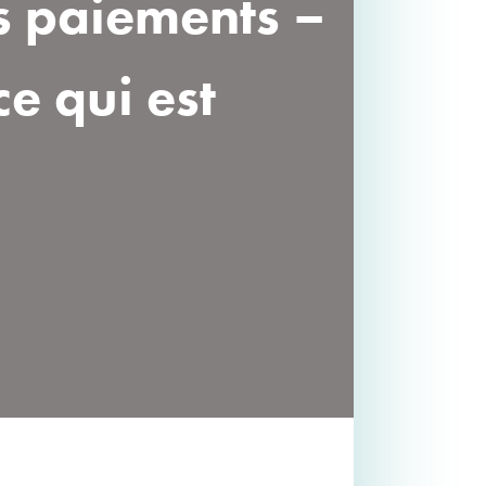
es paiements –
ce qui est