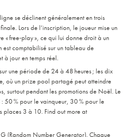
ligne se déclinent généralement en trois
 finale. Lors de l’inscription, le joueur mise un
fre « free‑play », ce qui lui donne droit à un
n est comptabilisé sur un tableau de
 à jour en temps réel.
 sur une période de 24 à 48 heures ; les dix
le, où un prize pool partagé peut atteindre
ros, surtout pendant les promotions de Noël. Le
i : 50 % pour le vainqueur, 30 % pour le
es places 3 à 10. Find out more at
 RNG (Random Number Generator). Chaque