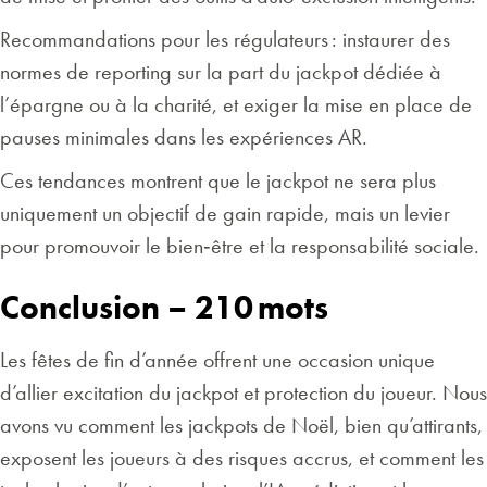
Recommandations pour les régulateurs : instaurer des
normes de reporting sur la part du jackpot dédiée à
l’épargne ou à la charité, et exiger la mise en place de
pauses minimales dans les expériences AR.
Ces tendances montrent que le jackpot ne sera plus
uniquement un objectif de gain rapide, mais un levier
pour promouvoir le bien‑être et la responsabilité sociale.
Conclusion – 210 mots
Les fêtes de fin d’année offrent une occasion unique
d’allier excitation du jackpot et protection du joueur. Nous
avons vu comment les jackpots de Noël, bien qu’attirants,
exposent les joueurs à des risques accrus, et comment les