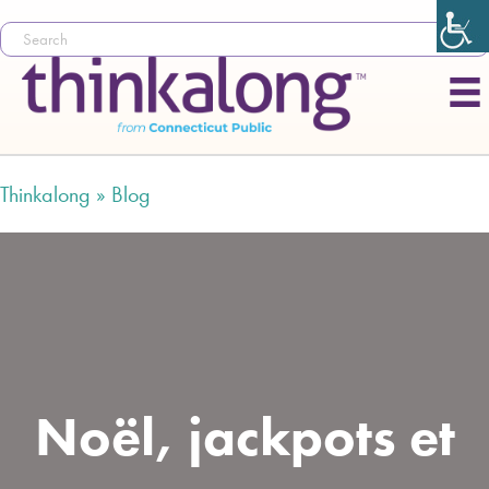
Thinkalong »
Blog
Noël, jackpots et