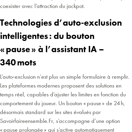
coexister avec l’attraction du jackpot.
Technologies d’auto‑exclusion
intelligentes : du bouton
« pause » à l’assistant IA –
340 mots
L’auto‑exclusion n’est plus un simple formulaire à remplir.
Les plateformes modernes proposent des solutions en
temps réel, capables d’ajuster les limites en fonction du
comportement du joueur. Un bouton « pause » de 24 h,
désormais standard sur les sites évalués par
Savoirfaireensemble.Fr, s’accompagne d’une option
« pause prolongée » qui s’active automatiquement