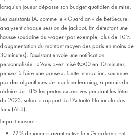
lorsqu’un joueur dépasse son budget quotidien de mise.
Les assistants IA, comme le « Guardian » de BetSecure,
analysent chaque session de jackpot. En détectant une
hausse soudaine du wager (par exemple, plus de 10 %
d’augmentation du montant moyen des paris en moins de
30 minutes), l’assistant envoie une notification
personnalisée : « Vous avez misé €500 en 10 minutes,
pensez à faire une pause ». Cette interaction, soutenue
par des algorithmes de machine learning, a permis de
réduire de 18 % les pertes excessives pendant les fêtes
de 2023, selon le rapport de l’Autorité Nationale des
Jeux (ANJ).
Impact mesuré :
22 % de joueurs ayant activé le « Guardian » ont