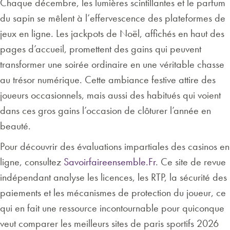
Chaque décembre, les lumières scintillantes et le parfum
du sapin se mêlent à l’effervescence des plateformes de
jeux en ligne. Les jackpots de Noël, affichés en haut des
pages d’accueil, promettent des gains qui peuvent
transformer une soirée ordinaire en une véritable chasse
au trésor numérique. Cette ambiance festive attire des
joueurs occasionnels, mais aussi des habitués qui voient
dans ces gros gains l’occasion de clôturer l’année en
beauté.
Pour découvrir des évaluations impartiales des casinos en
ligne, consultez
Savoirfaireensemble.Fr
. Ce site de revue
indépendant analyse les licences, les RTP, la sécurité des
paiements et les mécanismes de protection du joueur, ce
qui en fait une ressource incontournable pour quiconque
veut comparer les meilleurs sites de paris sportifs 2026