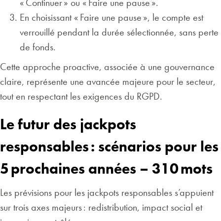
« Continuer » ou « Faire une pause ».
En choisissant « Faire une pause », le compte est
verrouillé pendant la durée sélectionnée, sans perte
de fonds.
Cette approche proactive, associée à une gouvernance
claire, représente une avancée majeure pour le secteur,
tout en respectant les exigences du RGPD.
Le futur des jackpots
responsables : scénarios pour les
5 prochaines années – 310 mots
Les prévisions pour les jackpots responsables s’appuient
sur trois axes majeurs : redistribution, impact social et