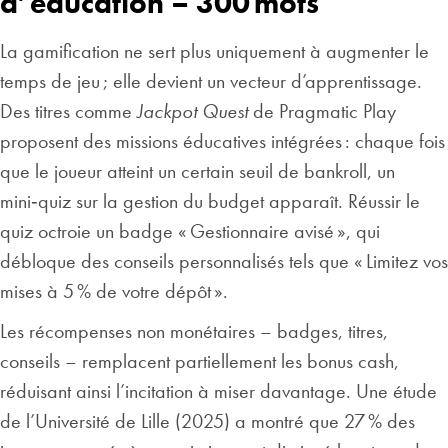
d’éducation – 300 mots
La gamification ne sert plus uniquement à augmenter le
temps de jeu ; elle devient un vecteur d’apprentissage.
Des titres comme
Jackpot Quest
de Pragmatic Play
proposent des missions éducatives intégrées : chaque fois
que le joueur atteint un certain seuil de bankroll, un
mini‑quiz sur la gestion du budget apparaît. Réussir le
quiz octroie un badge « Gestionnaire avisé », qui
débloque des conseils personnalisés tels que « Limitez vos
mises à 5 % de votre dépôt ».
Les récompenses non monétaires – badges, titres,
conseils – remplacent partiellement les bonus cash,
réduisant ainsi l’incitation à miser davantage. Une étude
de l’Université de Lille (2025) a montré que 27 % des