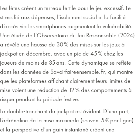
Les fêtes créent un terreau fertile pour le jeu excessif. Le
stress lié aux dépenses, l’isolement social et la facilité
d’accès via les smartphones augmentent la vulnérabilité.
Une étude de l’Observatoire du Jeu Responsable (2024)
a révélé une hausse de 30 % des mises sur les jeux à
jackpot en décembre, avec un pic de 45 % chez les
joueurs de moins de 35 ans. Cette dynamique se reflète
dans les données de Savoirfaireensemble.Fr, qui montre
que les plateformes affichant clairement leurs limites de
mise voient une réduction de 12 % des comportements à
risque pendant la période festive.
Le double‑tranchant du jackpot est évident. D’une part,
l’adrénaline de la mise maximale (souvent 5 € par ligne)
et la perspective d’un gain instantané créent une