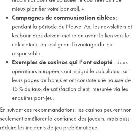
mieux planifier votre bankroll. »
Campagnes de communication ciblées
:
pendant la période du Nouvel An, les newsletters et
les bannières doivent mettre en avant le lien vers le
calculateur, en soulignant l’avantage du jeu
responsable.
Exemples de casinos qui l’ont adopté
: deux
opérateurs européens ont intégré le calculateur sur
leurs pages de bonus et ont constaté une hausse de
15 % du taux de satisfaction client, mesurée via les
enquêtes post‑jeu.
En suivant ces recommandations, les casinos peuvent non
seulement améliorer la confiance des joueurs, mais aussi
réduire les incidents de jeu problématique.