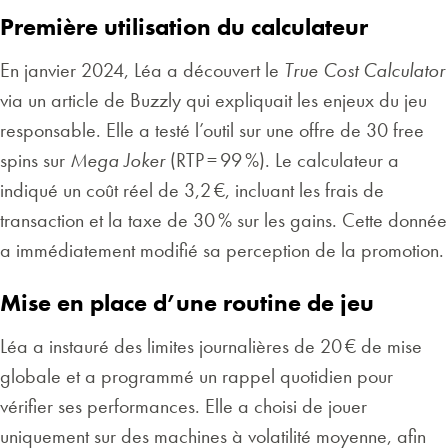
Première utilisation du calculateur
En janvier 2024, Léa a découvert le
True Cost Calculator
via un article de Buzzly qui expliquait les enjeux du jeu
responsable. Elle a testé l’outil sur une offre de 30 free
spins sur
Mega Joker
(RTP = 99 %). Le calculateur a
indiqué un coût réel de 3,2 €, incluant les frais de
transaction et la taxe de 30 % sur les gains. Cette donnée
a immédiatement modifié sa perception de la promotion.
Mise en place d’une routine de jeu
Léa a instauré des limites journalières de 20 € de mise
globale et a programmé un rappel quotidien pour
vérifier ses performances. Elle a choisi de jouer
uniquement sur des machines à volatilité moyenne, afin