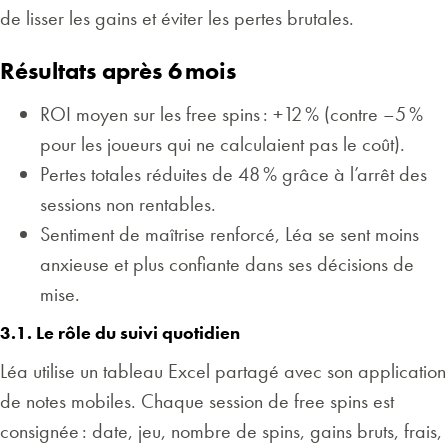
de lisser les gains et éviter les pertes brutales.
Résultats après 6 mois
ROI moyen sur les free spins : +12 % (contre –5 %
pour les joueurs qui ne calculaient pas le coût).
Pertes totales réduites de 48 % grâce à l’arrêt des
sessions non rentables.
Sentiment de maîtrise renforcé, Léa se sent moins
anxieuse et plus confiante dans ses décisions de
mise.
3.1. Le rôle du suivi quotidien
Léa utilise un tableau Excel partagé avec son application
de notes mobiles. Chaque session de free spins est
consignée : date, jeu, nombre de spins, gains bruts, frais,