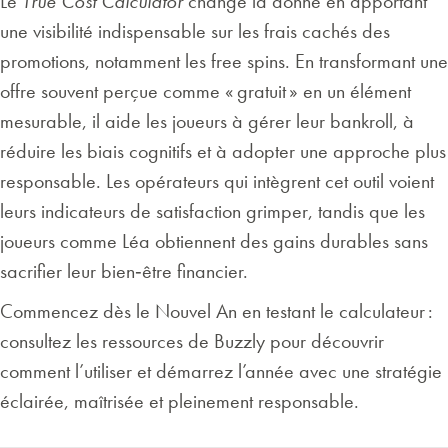
Le
True Cost Calculator
change la donne en apportant
une visibilité indispensable sur les frais cachés des
promotions, notamment les free spins. En transformant une
offre souvent perçue comme « gratuit » en un élément
mesurable, il aide les joueurs à gérer leur bankroll, à
réduire les biais cognitifs et à adopter une approche plus
responsable. Les opérateurs qui intègrent cet outil voient
leurs indicateurs de satisfaction grimper, tandis que les
joueurs comme Léa obtiennent des gains durables sans
sacrifier leur bien‑être financier.
Commencez dès le Nouvel An en testant le calculateur :
consultez les ressources de Buzzly pour découvrir
comment l’utiliser et démarrez l’année avec une stratégie
éclairée, maîtrisée et pleinement responsable.