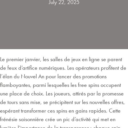
July 22, 2025
Le premier janvier, les salles de jeux en ligne se parent
de feux d’artifice numériques. Les opérateurs profitent de
l’élan du Nouvel An pour lancer des promotions
flamboyantes, parmi lesquelles les free spins occupent
une place de choix. Les joueurs, attirés par la promesse
de tours sans mise, se précipitent sur les nouvelles offres,
espérant transformer ces spins en gains rapides. Cette
frénésie saisonnière crée un pic d’activité qui met en
lumière l’importance de la transparence : chaque spin