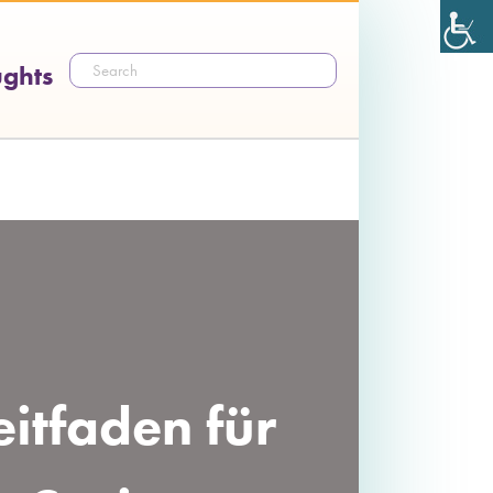
ughts
itfaden für