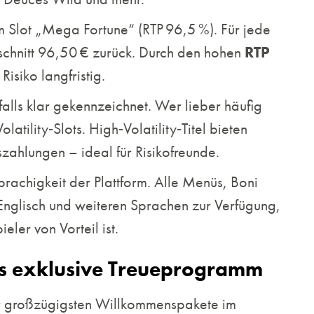
em Slot „Mega Fortune“ (RTP 96,5 %). Für jede
schnitt 96,50 € zurück. Durch den hohen
RTP
Risiko langfristig.
falls klar gekennzeichnet. Wer lieber häufig
atility‑Slots. High‑Volatility‑Titel bieten
ahlungen – ideal für Risikofreunde.
sprachigkeit der Plattform. Alle Menüs, Boni
 Englisch und weiteren Sprachen zur Verfügung,
eler von Vorteil ist.
as exklusive Treueprogramm
r großzügigsten Willkommenspakete im