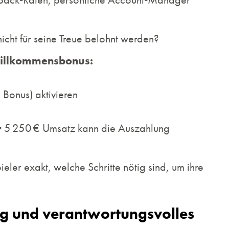
cht für seine Treue belohnt werden?
 Willkommensbonus:
Bonus) aktivieren
= 5 250 € Umsatz kann die Auszahlung
ieler exakt, welche Schritte nötig sind, um ihre
ung und verantwortungsvolles