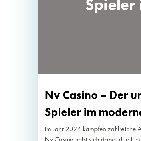
Spieler
Nv Casino – Der u
Spieler im modern
Im Jahr 2024 kämpfen zahlreiche A
Nv Casino hebt sich dabei durch dr