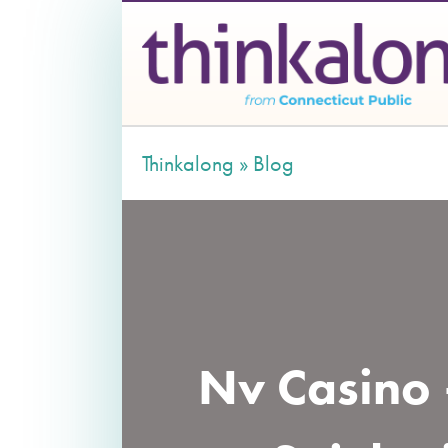
Thinkalong »
Blog
Nv Casino 