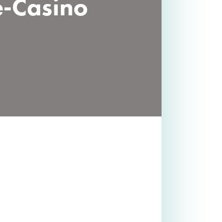
e‑Casino