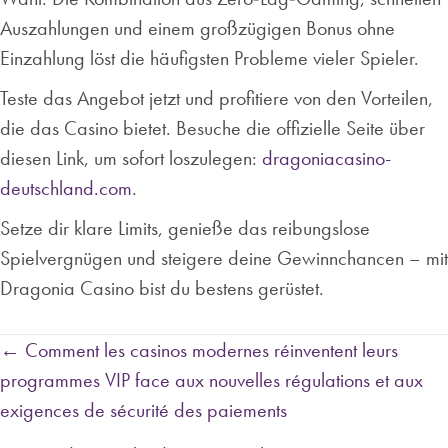
Auszahlungen und einem großzügigen Bonus ohne
Einzahlung löst die häufigsten Probleme vieler Spieler.
Teste das Angebot jetzt und profitiere von den Vorteilen,
die das Casino bietet. Besuche die offizielle Seite über
diesen Link, um sofort loszulegen:
dragoniacasino-
deutschland.com
.
Setze dir klare Limits, genieße das reibungslose
Spielvergnügen und steigere deine Gewinnchancen – mit
Dragonia Casino bist du bestens gerüstet.
Posts
← Comment les casinos modernes réinventent leurs
programmes VIP face aux nouvelles régulations et aux
navigation
exigences de sécurité des paiements