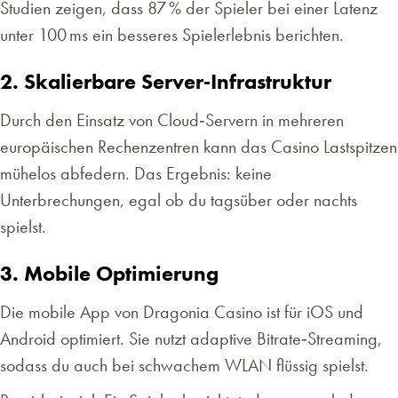
Studien zeigen, dass 87 % der Spieler bei einer Latenz
unter 100 ms ein besseres Spielerlebnis berichten.
2. Skalierbare Server‑Infrastruktur
Durch den Einsatz von Cloud‑Servern in mehreren
europäischen Rechenzentren kann das Casino Lastspitzen
mühelos abfedern. Das Ergebnis: keine
Unterbrechungen, egal ob du tagsüber oder nachts
spielst.
3. Mobile Optimierung
Die mobile App von Dragonia Casino ist für iOS und
Android optimiert. Sie nutzt adaptive Bitrate‑Streaming,
sodass du auch bei schwachem WLAN flüssig spielst.