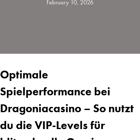
February 10, 2026
Optimale
Spielperformance bei
Dragoniacasino – So nutzt
du die VIP‑Levels für