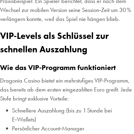
Praxisbeispiel: Ein Spieler berichtet, dass er nach dem
Wechsel zur mobilen Version seine Session‑Zeit um 30 %
verlängern konnte, weil das Spiel nie hängen blieb.
VIP‑Levels als Schlüssel zur
schnellen Auszahlung
Wie das VIP‑Programm funktioniert
Dragonia Casino bietet ein mehrstufiges VIP‑Programm,
das bereits ab dem ersten eingezahlten Euro greift. Jede
Stufe bringt exklusive Vorteile:
Schnellere Auszahlung (bis zu 1 Stunde bei
E‑Wallets)
Persönlicher Account‑Manager