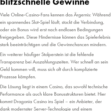
blitzschnelle Gewinne
Viele Online‑Casino‑Fans kennen das Ärgernis: Während
ein spannendes Slot‑Spiel läuft, stockt die Verbindung,
oder ein Bonus wird erst nach endlosen Bedingungen
freigegeben. Diese Hindernisse können das Spielerlebnis
stark beeinträchtigen und die Gewinnchancen mindern.
Ein weiterer häufiger Stolperstein ist die fehlende
Transparenz bei Auszahlungszeiten. Wer schnell an sein
Geld kommen will, muss sich oft durch komplizierte
Prozesse kämpfen.
Die Lösung liegt in einem Casino, das sowohl technische
Performance als auch klare Bonusstrukturen bietet. Hier
kommt Dragonia Casino ins Spiel – ein Anbieter, der
dank modernster Server‑Technologie und einem