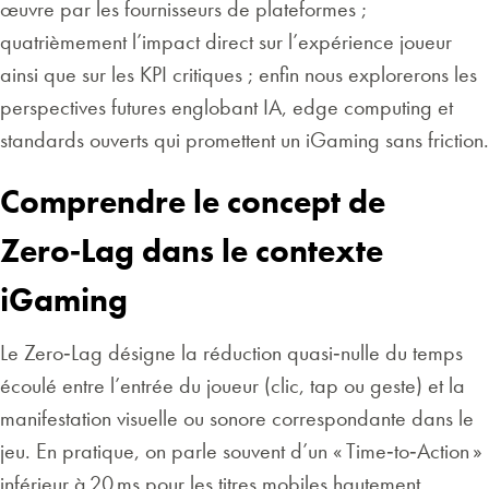
œuvre par les fournisseurs de plateformes ;
quatrièmement l’impact direct sur l’expérience joueur
ainsi que sur les KPI critiques ; enfin nous explorerons les
perspectives futures englobant IA, edge computing et
standards ouverts qui promettent un iGaming sans friction.
Comprendre le concept de
Zero‑Lag dans le contexte
iGaming
Le Zero‑Lag désigne la réduction quasi‑nulle du temps
écoulé entre l’entrée du joueur (clic, tap ou geste) et la
manifestation visuelle ou sonore correspondante dans le
jeu. En pratique, on parle souvent d’un « Time‑to‑Action »
inférieur à 20 ms pour les titres mobiles hautement