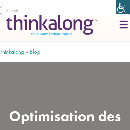
Thinkalong »
Blog
Optimisation des