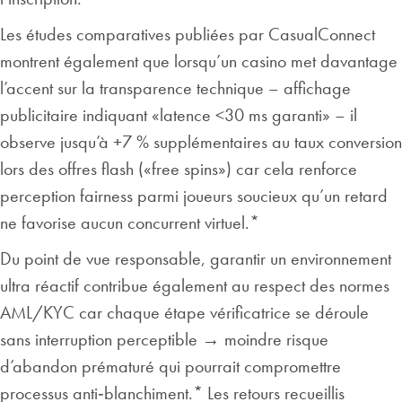
Les études comparatives publiées par CasualConnect
montrent également que lorsqu’un casino met davantage
l’accent sur la transparence technique – affichage
publicitaire indiquant «latence <30 ms garanti» – il
observe jusqu’à +7 % supplémentaires au taux conversion
lors des offres flash («​free spins​») car cela renforce
perception fairness parmi joueurs soucieux qu’un retard
ne favorise aucun concurrent virtuel.*
Du point de vue responsable, garantir un environnement
ultra réactif contribue également au respect des normes
AML/KYC car chaque étape vérificatrice se déroule
sans interruption perceptible → moindre risque
d’abandon prématuré qui pourrait compromettre
processus anti‐blanchiment.* Les retours recueillis