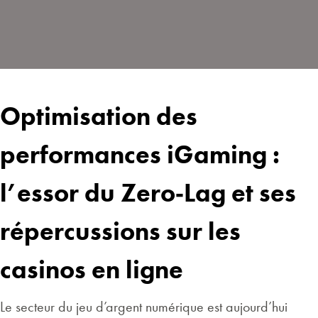
Optimisation des
performances iGaming :
l’essor du Zero‑Lag et ses
répercussions sur les
casinos en ligne
Le secteur du jeu d’argent numérique est aujourd’hui