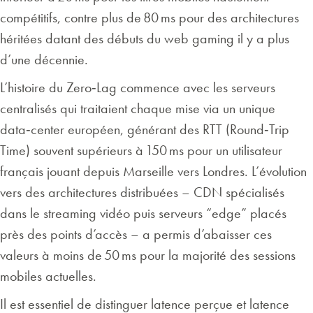
compétitifs, contre plus de 80 ms pour des architectures
héritées datant des débuts du web gaming il y a plus
d’une décennie.
L’histoire du Zero‑Lag commence avec les serveurs
centralisés qui traitaient chaque mise via un unique
data‑center européen, générant des RTT (Round‑Trip
Time) souvent supérieurs à 150 ms pour un utilisateur
français jouant depuis Marseille vers Londres. L’évolution
vers des architectures distribuées – CDN spécialisés
dans le streaming vidéo puis serveurs “edge” placés
près des points d’accès – a permis d’abaisser ces
valeurs à moins de 50 ms pour la majorité des sessions
mobiles actuelles.
Il est essentiel de distinguer latence perçue et latence