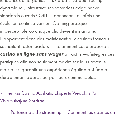
tendances émergentes — IA prédictive pour routing
dynamique , infrastructures serverless edge native ,
standards ouverts OGLI — annoncent toutefois une
évolution continue vers un iGaming presque
imperceptible où chaque clic devient instantané.
Il appartient donc dès maintenant aux casinos français
souhaitant rester leaders — notamment ceux proposant
casino en ligne sans wager
attractifs —d’intégrer ces
pratiques afin non seulement maximiser leurs revenus
mais aussi garantir une expérience équitable и fiable
durablement appréciée par leurs communautés.
Posts
← Fenikss Casino Apskats: Ekspertu Viedoklis Par
Vislabākajām Spēlēm
navigation
Partenariats de streaming – Comment les casinos en