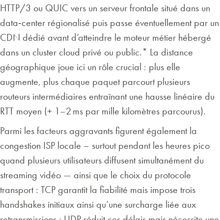
HTTP/3 ou QUIC vers un serveur frontale situé dans un
data‑center régionalisé puis passe éventuellement par un
CDN dédié avant d’atteindre le moteur métier hébergé
dans un cluster cloud privé ou public.* La distance
géographique joue ici un rôle crucial : plus elle
augmente, plus chaque paquet parcourt plusieurs
routeurs intermédiaires entraînant une hausse linéaire du
RTT moyen (+ 1–2 ms par mille kilomètres parcourus).
Parmi les facteurs aggravants figurent également la
congestion ISP locale – surtout pendant les heures pico
quand plusieurs utilisateurs diffusent simultanément du
streaming vidéo — ainsi que le choix du protocole
transport : TCP garantit la fiabilité mais impose trois
handshakes initiaux ainsi qu’une surcharge liée aux
retransmissions ; UDP réduit ces délais mais nécessite une