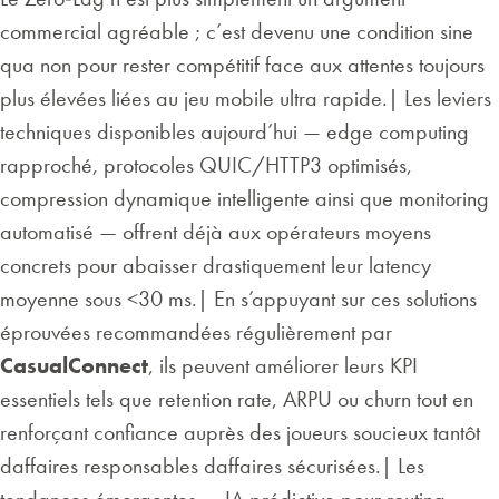
commercial agréable ; c’est devenu une condition sine
qua non pour rester compétitif face aux attentes toujours
plus élevées liées au jeu mobile ultra rapide.| Les leviers
techniques disponibles aujourd’hui — edge computing
rapproché, protocoles QUIC/HTTP3 optimisés,
compression dynamique intelligente ainsi que monitoring
automatisé — offrent déjà aux opérateurs moyens
concrets pour abaisser drastiquement leur latency
moyenne sous <30 ms.| En s’appuyant sur ces solutions
éprouvées recommandées régulièrement par
CasualConnect
, ils peuvent améliorer leurs KPI
essentiels tels que retention rate, ARPU ou churn tout en
renforçant confiance auprès des joueurs soucieux tantôt
daffaires responsables daffaires sécurisées.| Les