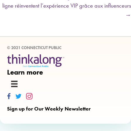
ligne réinventent l’expérience VIP grâce aux influenceurs
→
© 2021 CONNECTICUT PUBLIC
Learn more
Thinkalong on Facebook
Thinkalong on Twitter
Thinkalong on Instagram
Sign up for Our Weekly Newsletter