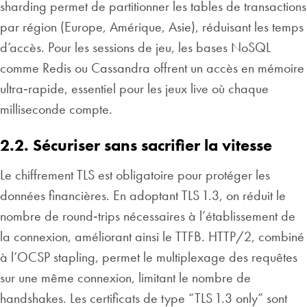
sharding permet de partitionner les tables de transactions
par région (Europe, Amérique, Asie), réduisant les temps
d’accès. Pour les sessions de jeu, les bases NoSQL
comme Redis ou Cassandra offrent un accès en mémoire
ultra‑rapide, essentiel pour les jeux live où chaque
milliseconde compte.
2.2. Sécuriser sans sacrifier la vitesse
Le chiffrement TLS est obligatoire pour protéger les
données financières. En adoptant TLS 1.3, on réduit le
nombre de round‑trips nécessaires à l’établissement de
la connexion, améliorant ainsi le TTFB. HTTP/2, combiné
à l’OCSP stapling, permet le multiplexage des requêtes
sur une même connexion, limitant le nombre de
handshakes. Les certificats de type “TLS 1.3 only” sont