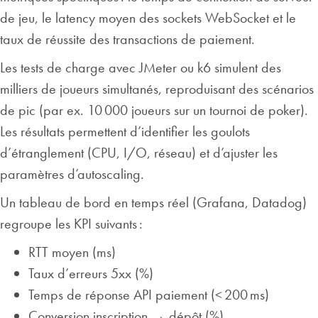
de jeu, le latency moyen des sockets WebSocket et le
taux de réussite des transactions de paiement.
Les tests de charge avec JMeter ou k6 simulent des
milliers de joueurs simultanés, reproduisant des scénarios
de pic (par ex. 10 000 joueurs sur un tournoi de poker).
Les résultats permettent d’identifier les goulots
d’étranglement (CPU, I/O, réseau) et d’ajuster les
paramètres d’autoscaling.
Un tableau de bord en temps réel (Grafana, Datadog)
regroupe les KPI suivants :
RTT moyen (ms)
Taux d’erreurs 5xx (%)
Temps de réponse API paiement (< 200 ms)
Conversion inscription → dépôt (%)