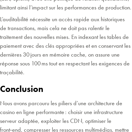
limitant ainsi l’impact sur les performances de production.
L’auditabilité nécessite un accès rapide aux historiques
de transactions, mais cela ne doit pas ralentir le
traitement des nouvelles mises. En indexant les tables de
paiement avec des clés appropriées et en conservant les
dernières 30 jours en mémoire cache, on assure une
réponse sous 100 ms tout en respectant les exigences de
traçabilité.
Conclusion
Nous avons parcouru les piliers d’une architecture de
casino en ligne performante : choisir une infrastructure
serveur adaptée, exploiter les CDN, optimiser le
front‑end, compresser les ressources multimédias, mettre