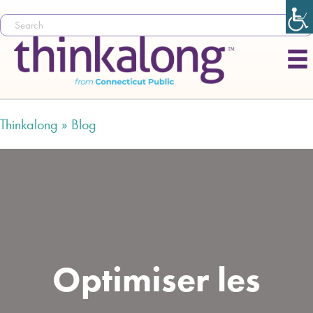
Thinkalong »
Blog
Optimiser les