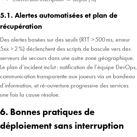
5.1. Alertes automatisées et plan de
récupération
Des alertes basées sur des seuils (RTT > 500 ms, erreur
5xx > 2 %) déclenchent des scripts de bascule vers des
serveurs de secours dans une autre zone géographique.
Le plan d’incident inclut : notification de l’équipe DevOps,
communication transparente aux joueurs via un bandeau
d’information, et ré‑ouverture progressive des services
une fois la cause résolue.
6. Bonnes pratiques de
déploiement sans interruption