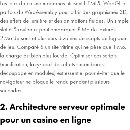
Les jeux de casino modernes utilisent HTML5, WebGL et
parfois du WebAssembly pour offrir des graphismes 3D,
des effets de lumière et des animations fluides. Un simple
slot à 5 rouleaux peut embarquer 8 Mo de textures,
2 Mo de sons et plusieurs dizaines de scripts de logique
de jeu. Comparé à un site vitrine qui ne pèse que 1 Mo,
la charge est bien plus lourde. Optimiser ces scripts
(minification, lazy‑load des effets secondaires,
découpage en modules) est essentiel pour éviter que le
navigateur ne bloque le rendu pendant plusieurs
secondes.
2. Architecture serveur optimale
pour un casino en ligne