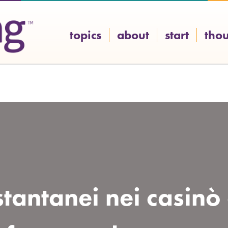
topics
about
start
tho
tantanei nei casinò