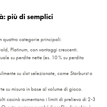
: più di semplici
n quattro categorie principali:
old, Platinum, con vantaggi crescenti.
ale su perdite nette (es. 10 % su perdita
ilmente su slot selezionate, come
Starburst
o
rte su misura in base al volume di gioco.
lti casinò aumentano i limiti di prelievo di 2‑3