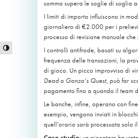
somma supera le soglie di soglia a
I limiti di importo influiscono in mo
giornaliero di €2.000 per i prelievi
processo di revisione manuale che
I controlli antifrode, basati su algo
Toggle High Contrast
frequenza delle transazioni, la prov
di gioco. Un picco improvviso di vin
Dead
o
Gonzo’s Quest
, può far sc
pagamento fino a quando il team di
Le banche, infine, operano con fines
esempio, vengono inviati in blocchi
quell’orario sarà processata solo i
Caso studio
: un giocatore ha vint