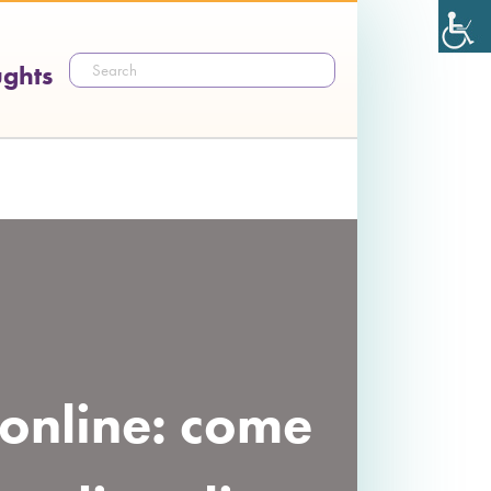
ughts
 online: come