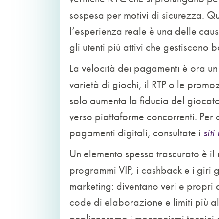
sospesa per motivi di sicurezza. Qu
l’esperienza reale è una delle cause
gli utenti più attivi che gestiscono b
La velocità dei pagamenti è ora un 
varietà di giochi, il RTP o le prom
solo aumenta la fiducia del giocat
verso piattaforme concorrenti. Per 
pagamenti digitali, consultate i
sit
Un elemento spesso trascurato è il 
programmi VIP, i cashback e i giri gr
marketing: diventano veri e propri a
code di elaborazione e limiti più alt
analizzeremo i meccanismi tecnici ch