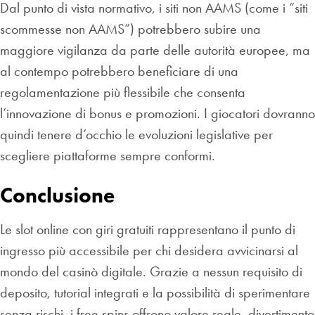
Dal punto di vista normativo, i siti non AAMS (come i “siti
scommesse non AAMS”) potrebbero subire una
maggiore vigilanza da parte delle autorità europee, ma
al contempo potrebbero beneficiare di una
regolamentazione più flessibile che consenta
l’innovazione di bonus e promozioni. I giocatori dovranno
quindi tenere d’occhio le evoluzioni legislative per
scegliere piattaforme sempre conformi.
Conclusione
Le slot online con giri gratuiti rappresentano il punto di
ingresso più accessibile per chi desidera avvicinarsi al
mondo del casinò digitale. Grazie a nessun requisito di
deposito, tutorial integrati e la possibilità di sperimentare
senza rischi, i free spins offrono valore reale, divertimento