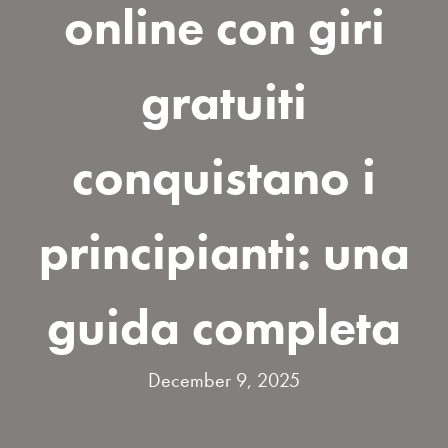
online con giri
gratuiti
conquistano i
principianti: una
guida completa
December 9, 2025