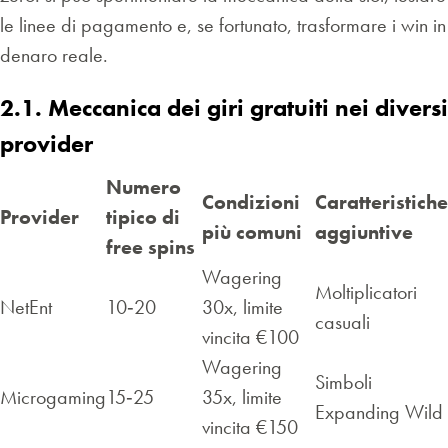
le linee di pagamento e, se fortunato, trasformare i win in
denaro reale.
2.1. Meccanica dei giri gratuiti nei diversi
provider
Numero
Condizioni
Caratteristiche
Provider
tipico di
più comuni
aggiuntive
free spins
Wagering
Moltiplicatori
NetEnt
10‑20
30x, limite
casuali
vincita €100
Wagering
Simboli
Microgaming
15‑25
35x, limite
Expanding Wild
vincita €150