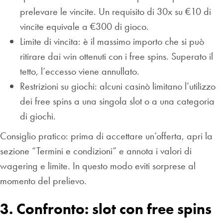
prelevare le vincite. Un requisito di 30x su €10 di
vincite equivale a €300 di gioco.
Limite di vincita: è il massimo importo che si può
ritirare dai win ottenuti con i free spins. Superato il
tetto, l’eccesso viene annullato.
Restrizioni su giochi: alcuni casinò limitano l’utilizzo
dei free spins a una singola slot o a una categoria
di giochi.
Consiglio pratico: prima di accettare un’offerta, apri la
sezione “Termini e condizioni” e annota i valori di
wagering e limite. In questo modo eviti sorprese al
momento del prelievo.
3. Confronto: slot con free spins