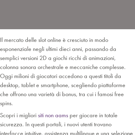
Il mercato delle slot online è cresciuto in modo
esponenziale negli ultimi dieci anni, passando da
semplici versioni 2D a giochi ricchi di animazioni,
colonna sonora orchestrale e meccaniche complesse.
Oggi milioni di giocatori accedono a questi titoli da
desktop, tablet e smartphone, scegliendo piattaforme
che offrono una varietà di bonus, tra cui i famosi free
spins.
Scopri i migliori
siti non aams
per giocare in totale
sicurezza. In questi portali, i nuovi utenti trovano
interfacce intuitive, assistenza multilingue e una selezione