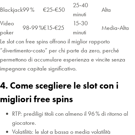
25‑40
Blackjack
99 %
€25‑€50
Alta
minuti
Video
15‑30
98‑99 %
€15‑€25
Media‑Alta
poker
minuti
Le slot con free spins offrono il miglior rapporto
“divertimento‑costo” per chi parte da zero, perché
permettono di accumulare esperienza e vincite senza
impegnare capitale significativo.
4. Come scegliere le slot con i
migliori free spins
RTP: prediligi titoli con almeno il 96 % di ritorno al
giocatore.
Volatilità: le slot a bassa o media volatilità