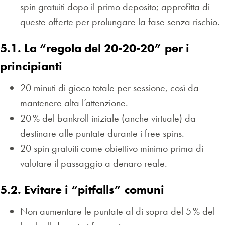
spin gratuiti dopo il primo deposito; approfitta di
queste offerte per prolungare la fase senza rischio.
5.1. La “regola del 20‑20‑20” per i
principianti
20 minuti di gioco totale per sessione, così da
mantenere alta l’attenzione.
20 % del bankroll iniziale (anche virtuale) da
destinare alle puntate durante i free spins.
20 spin gratuiti come obiettivo minimo prima di
valutare il passaggio a denaro reale.
5.2. Evitare i “pitfalls” comuni
Non aumentare le puntate al di sopra del 5 % del