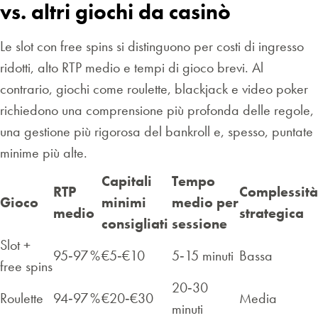
vs. altri giochi da casinò
Le slot con free spins si distinguono per costi di ingresso
ridotti, alto RTP medio e tempi di gioco brevi. Al
contrario, giochi come roulette, blackjack e video poker
richiedono una comprensione più profonda delle regole,
una gestione più rigorosa del bankroll e, spesso, puntate
minime più alte.
Capitali
Tempo
RTP
Complessità
Gioco
minimi
medio per
medio
strategica
consigliati
sessione
Slot +
95‑97 %
€5‑€10
5‑15 minuti
Bassa
free spins
20‑30
Roulette
94‑97 %
€20‑€30
Media
minuti