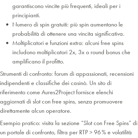
garantiscono vincite più frequenti, ideali per i
principianti.
Numero di spin gratuiti: più spin aumentano le
probabilità di ottenere una vincita significativa.
Moltiplicatori e funzioni extra: alcuni free spins
includono moltiplicatori 2x, 3x o round bonus che
amplificano il profitto.
Strumenti di confronto: forum di appassionati, recensioni
indipendenti e classifiche dei casinò. Un sito di
riferimento come Aures2Project fornisce elenchi
aggiornati di slot con free spins, senza promuovere
direttamente alcun operatore.
Esempio pratico: visita la sezione “Slot con Free Spins” di
un portale di confronto, filtra per RTP > 96 % e volatilità