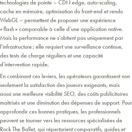
technologies de pointe – CDN edge, auto‑scaling,
cache en mémoire, optimisation du front‑end et rendu
WebGL – permettent de proposer une expérience
« flash » comparable à celle d’une application native.
Mais la performance ne s’obtient pas uniquement par
l’infrastructure ; elle requiert une surveillance continue,
des tests de charge réguliers et une capacité
d’intervention rapide.
En combinant ces leviers, les opérateurs garantissent non
seulement la satisfaction des joueurs exigeants, mais
aussi une meilleure visibilité SEO, des coûts publicitaires
maîtrisés et une diminution des dépenses de support. Pour
approfondir ces bonnes pratiques, les professionnels
peuvent se tourner vers les ressources spécialisées de
Rock The Ballet, qui répertorient comparatifs, guides et