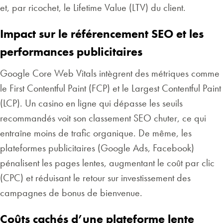
et, par ricochet, le Lifetime Value (LTV) du client.
Impact sur le référencement SEO et les
performances publicitaires
Google Core Web Vitals intègrent des métriques comme
le First Contentful Paint (FCP) et le Largest Contentful Paint
(LCP). Un casino en ligne qui dépasse les seuils
recommandés voit son classement SEO chuter, ce qui
entraîne moins de trafic organique. De même, les
plateformes publicitaires (Google Ads, Facebook)
pénalisent les pages lentes, augmentant le coût par clic
(CPC) et réduisant le retour sur investissement des
campagnes de bonus de bienvenue.
Coûts cachés d’une plateforme lente