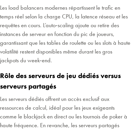
Les load balancers modernes répartissent le trafic en
temps réel selon la charge CPU, la latence réseau et les
requêtes en cours. L’auto‑scaling ajoute ou retire des
instances de serveur en fonction du pic de joueurs,
garantissant que les tables de roulette ou les slots à haute
volatilité restent disponibles même durant les gros
jackpots du week‑end.
Rôle des serveurs de jeu dédiés versus
serveurs partagés
Les serveurs dédiés offrent un accès exclusif aux
ressources de calcul, idéal pour les jeux exigeants
comme le blackjack en direct ou les tournois de poker à
haute fréquence. En revanche, les serveurs partagés