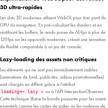
3D ultra‑rapides
Les slots 3D modernes utilisent WebGL pour tirer parti du
GPU du navigateur. En pré‑calculant les shaders et en
réutilisant les buffers, le rendu passe de 60 fps à plus de
120 fps sur les appareils modernes, créant une sensation
de fluidité comparable à un jeu de console.
Lazy‑loading des assets non critiques
Les éléments qui ne sont pas immédiatement visibles
(animations de fond, publicités, vidéos promotionnelles)
sont chargés en différé grâce à l’attribut
ou à l’API IntersectionObserver.
loading=« lazy »
Cette technique libère la bande passante pour les assets
essentiels comme les cartes de poker ou les rouleaux de