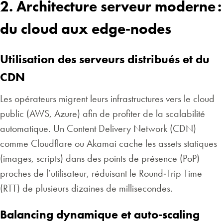
2. Architecture serveur moderne :
du cloud aux edge‑nodes
Utilisation des serveurs distribués et du
CDN
Les opérateurs migrent leurs infrastructures vers le cloud
public (AWS, Azure) afin de profiter de la scalabilité
automatique. Un Content Delivery Network (CDN)
comme Cloudflare ou Akamai cache les assets statiques
(images, scripts) dans des points de présence (PoP)
proches de l’utilisateur, réduisant le Round‑Trip Time
(RTT) de plusieurs dizaines de millisecondes.
Balancing dynamique et auto‑scaling