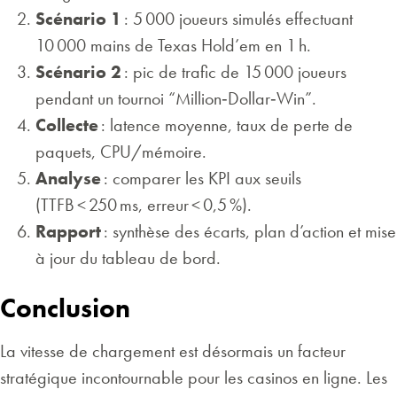
Scénario 1
: 5 000 joueurs simulés effectuant
10 000 mains de Texas Hold’em en 1 h.
Scénario 2
: pic de trafic de 15 000 joueurs
pendant un tournoi “Million‑Dollar‑Win”.
Collecte
: latence moyenne, taux de perte de
paquets, CPU/mémoire.
Analyse
: comparer les KPI aux seuils
(TTFB < 250 ms, erreur < 0,5 %).
Rapport
: synthèse des écarts, plan d’action et mise
à jour du tableau de bord.
Conclusion
La vitesse de chargement est désormais un facteur
stratégique incontournable pour les casinos en ligne. Les