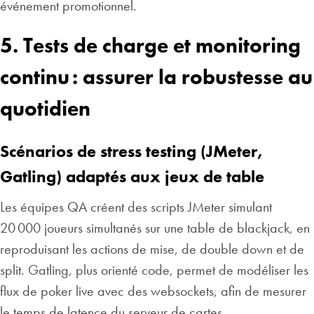
événement promotionnel.
5. Tests de charge et monitoring
continu : assurer la robustesse au
quotidien
Scénarios de stress testing (JMeter,
Gatling) adaptés aux jeux de table
Les équipes QA créent des scripts JMeter simulant
20 000 joueurs simultanés sur une table de blackjack, en
reproduisant les actions de mise, de double down et de
split. Gatling, plus orienté code, permet de modéliser les
flux de poker live avec des websockets, afin de mesurer
le temps de latence du serveur de cartes.