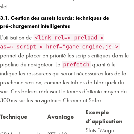
slot.
3.1. Gestion des assets lourds : techniques de
pré‑chargement intelligentes
L’utilisation de
<link rel=« preload »
as=« script » href="game-engine.js">
permet de placer en priorité les scripts critiques dans le
pipeline du navigateur. Le
quant à lui
prefetch
indique les ressources qui seront nécessaires lors de la
prochaine session, comme les tables de blackjack du
soir. Ces balises réduisent le temps d’attente moyen de
300 ms sur les navigateurs Chrome et Safari.
Exemple
Technique
Avantage
d’application
Slots “Mega