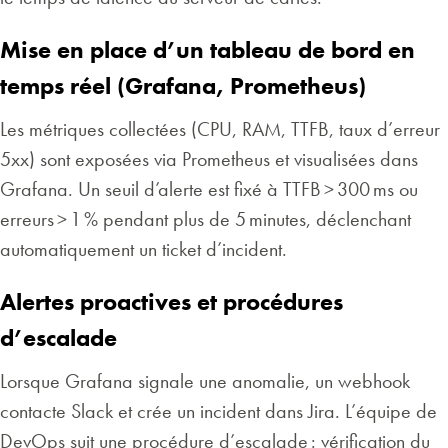
Mise en place d’un tableau de bord en
temps réel (Grafana, Prometheus)
Les métriques collectées (CPU, RAM, TTFB, taux d’erreur
5xx) sont exposées via Prometheus et visualisées dans
Grafana. Un seuil d’alerte est fixé à TTFB > 300 ms ou
erreurs > 1 % pendant plus de 5 minutes, déclenchant
automatiquement un ticket d’incident.
Alertes proactives et procédures
d’escalade
Lorsque Grafana signale une anomalie, un webhook
contacte Slack et crée un incident dans Jira. L’équipe de
DevOps suit une procédure d’escalade : vérification du