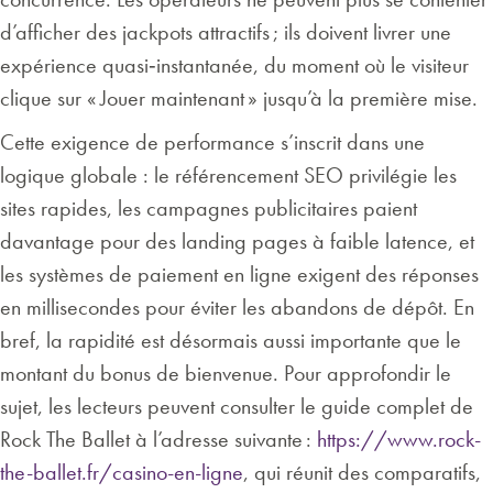
d’afficher des jackpots attractifs ; ils doivent livrer une
expérience quasi‑instantanée, du moment où le visiteur
clique sur « Jouer maintenant » jusqu’à la première mise.
Cette exigence de performance s’inscrit dans une
logique globale : le référencement SEO privilégie les
sites rapides, les campagnes publicitaires paient
davantage pour des landing pages à faible latence, et
les systèmes de paiement en ligne exigent des réponses
en millisecondes pour éviter les abandons de dépôt. En
bref, la rapidité est désormais aussi importante que le
montant du bonus de bienvenue. Pour approfondir le
sujet, les lecteurs peuvent consulter le guide complet de
Rock The Ballet à l’adresse suivante :
https://www.rock-
the-ballet.fr/casino-en-ligne
, qui réunit des comparatifs,