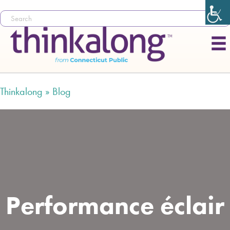
Thinkalong »
Blog
Performance éclair