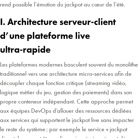
rend possible l’émotion du jackpot au cœur de l’été.
I. Architecture serveur‑client
d’une plateforme live
ultra‑rapide
Les plateformes modernes basculent souvent du monolithe
traditionnel vers une architecture micro‑services afin de
découpler chaque fonction critique (streaming vidéo,
logique métier du jeu, gestion des paiements) dans son
propre conteneur indépendant. Cette approche permet
aux équipes DevOps d’allouer des ressources dédiées
aux services qui supportent le jackpot live sans impacter
le reste du système ; par exemple le service « jackpot