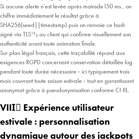
Si aucune alerte n’est levée après moinsde150 ms , on
chiffre immédiatement le résultat grâce à
SHA256(seed||timestamp) puis on renvoie ce hash
signé via TLS¹³₃ au client qui confirme visuellement son
authenticité avant toute animation finale.
Sur plan légal français, cette traçabilité répond aux
exigences RGPD concernant conservation détaillée log
pendant toute durée nécessaire ‑ ici typiquement trois
mois couvrant toute saison estivale ‑ tout en garantissant
anonymat grâce à pseudonymisation conforme CNIL.
VIII️⃣ Expérience utilisateur
estivale : personnalisation
dynamique autour des jackpots