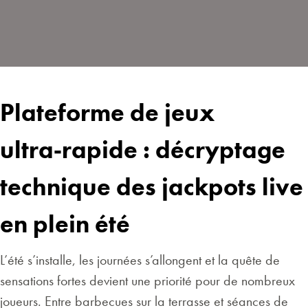
Plateforme de jeux
ultra‑rapide : décryptage
technique des jackpots live
en plein été
L’été s’installe, les journées s’allongent et la quête de
sensations fortes devient une priorité pour de nombreux
joueurs. Entre barbecues sur la terrasse et séances de