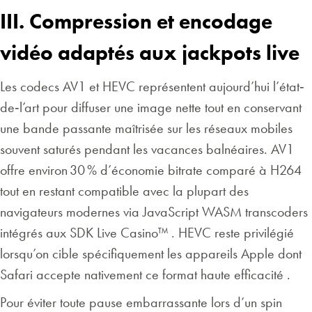
III. Compression et encodage
vidéo adaptés aux jackpots live
Les codecs AV1 et HEVC représentent aujourd’hui l’état‐
de‐l’art pour diffuser une image nette tout en conservant
une bande passante maîtrisée sur les réseaux mobiles
souvent saturés pendant les vacances balnéaires. AV1
offre environ 30 % d’économie bitrate comparé à H264
tout en restant compatible avec la plupart des
navigateurs modernes via JavaScript WASM transcoders
intégrés aux SDK Live Casino™ . HEVC reste privilégié
lorsqu’on cible spécifiquement les appareils Apple dont
Safari accepte nativement ce format haute efficacité .
Pour éviter toute pause embarrassante lors d’un spin