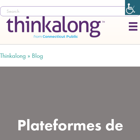
Thinkalong »
Blog
Plateformes de