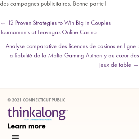
des campagnes publicitaires. Bonne partie !
Posts
← 12 Proven Strategies to Win Big in Couples
Tournaments at Leovegas Online Casino
navigation
Analyse comparative des licences de casinos en ligne :
la fiabilité de la Malta Gaming Authority au cœur des
jeux de table →
© 2021 CONNECTICUT PUBLIC
Learn more