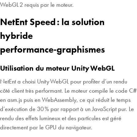
WebGL 2 requis par le moteur.
NetEnt Speed : la solution
hybride
performance‑graphismes
Utilisation du moteur Unity WebGL
NetEnt a choisi Unity WebGL pour profiter d’un rendu
côté client très performant. Le moteur compile le code C#
en asm.js puis en WebAssembly, ce qui réduit le temps
d’exécution de 30 % par rapport à un JavaScript pur. Le
rendu des effets lumineux et des particules est géré
directement par le GPU du navigateur.