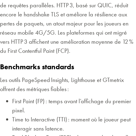
de requêtes parallèles. HTTP 3, basé sur QUIC, réduit
encore le handshake TLS et améliore la résilience aux
pertes de paquets, un atout majeur pour les joueurs en
réseau mobile 4G/5G. Les plateformes qui ont migré
vers HTTP 3 affichent une amélioration moyenne de 12 %
du First Contentful Paint (FCP).
Benchmarks standards
Les outils PageSpeed Insights, Lighthouse et GTmetrix
offrent des métriques fiables :
First Paint (FP) : temps avant l’affichage du premier
pixel.
Time to Interactive (TTI) : moment où le joueur peut
interagir sans latence.