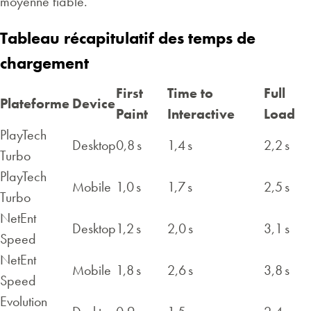
moyenne fiable.
Tableau récapitulatif des temps de
chargement
First
Time to
Full
Plateforme
Device
Paint
Interactive
Load
PlayTech
Desktop
0,8 s
1,4 s
2,2 s
Turbo
PlayTech
Mobile
1,0 s
1,7 s
2,5 s
Turbo
NetEnt
Desktop
1,2 s
2,0 s
3,1 s
Speed
NetEnt
Mobile
1,8 s
2,6 s
3,8 s
Speed
Evolution