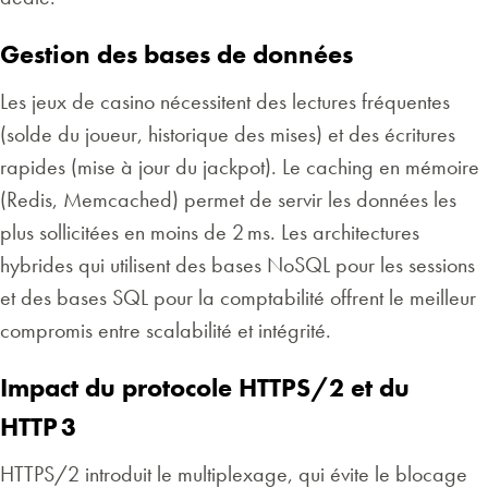
Gestion des bases de données
Les jeux de casino nécessitent des lectures fréquentes
(solde du joueur, historique des mises) et des écritures
rapides (mise à jour du jackpot). Le caching en mémoire
(Redis, Memcached) permet de servir les données les
plus sollicitées en moins de 2 ms. Les architectures
hybrides qui utilisent des bases NoSQL pour les sessions
et des bases SQL pour la comptabilité offrent le meilleur
compromis entre scalabilité et intégrité.
Impact du protocole HTTPS/2 et du
HTTP 3
HTTPS/2 introduit le multiplexage, qui évite le blocage