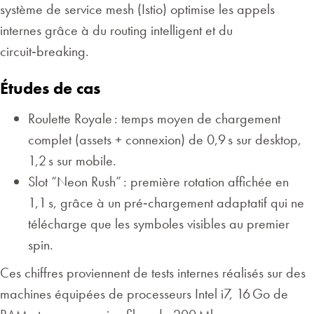
système de service mesh (Istio) optimise les appels
internes grâce à du routing intelligent et du
circuit‑breaking.
Études de cas
Roulette Royale : temps moyen de chargement
complet (assets + connexion) de 0,9 s sur desktop,
1,2 s sur mobile.
Slot “Neon Rush” : première rotation affichée en
1,1 s, grâce à un pré‑chargement adaptatif qui ne
télécharge que les symboles visibles au premier
spin.
Ces chiffres proviennent de tests internes réalisés sur des
machines équipées de processeurs Intel i7, 16 Go de