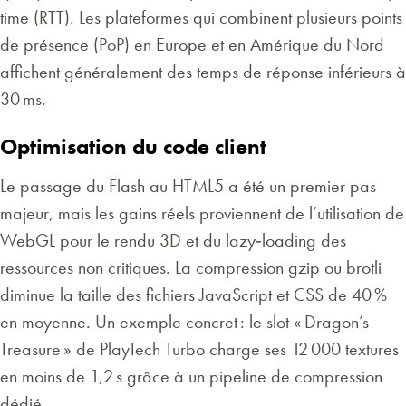
time (RTT). Les plateformes qui combinent plusieurs points
de présence (PoP) en Europe et en Amérique du Nord
affichent généralement des temps de réponse inférieurs à
30 ms.
Optimisation du code client
Le passage du Flash au HTML5 a été un premier pas
majeur, mais les gains réels proviennent de l’utilisation de
WebGL pour le rendu 3D et du lazy‑loading des
ressources non critiques. La compression gzip ou brotli
diminue la taille des fichiers JavaScript et CSS de 40 %
en moyenne. Un exemple concret : le slot « Dragon’s
Treasure » de PlayTech Turbo charge ses 12 000 textures
en moins de 1,2 s grâce à un pipeline de compression
dédié.