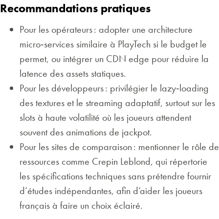
Recommandations pratiques
Pour les opérateurs : adopter une architecture
micro‑services similaire à PlayTech si le budget le
permet, ou intégrer un CDN edge pour réduire la
latence des assets statiques.
Pour les développeurs : privilégier le lazy‑loading
des textures et le streaming adaptatif, surtout sur les
slots à haute volatilité où les joueurs attendent
souvent des animations de jackpot.
Pour les sites de comparaison : mentionner le rôle de
ressources comme Crepin Leblond, qui répertorie
les spécifications techniques sans prétendre fournir
d’études indépendantes, afin d’aider les joueurs
français à faire un choix éclairé.