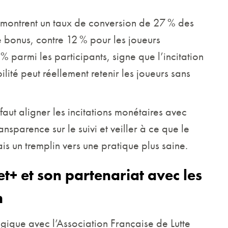
 montrent un taux de conversion de 27 % des
le bonus, contre 12 % pour les joueurs
% parmi les participants, signe que l’incitation
ité peut réellement retenir les joueurs sans
 faut aligner les incitations monétaires avec
ransparence sur le suivi et veiller à ce que le
s un tremplin vers une pratique plus saine.
t+ et son partenariat avec les
n
gique avec l’Association Française de Lutte