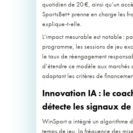
quotidien de 20 €, ainsi qu’un accès
SportsBet+ prenne en charge les frai
explique-t-elle.
L’impact mesurable est notable : pa
programme, les sessions de jeu ex
le taux de réengagement responsab
d’étendre ce modèle aux marchés al
adaptant les critères de financement
Innovation IA : le coac
détecte les signaux d
WinSport a intégré un algorithme 
temps de jeu, la fréquence des mises