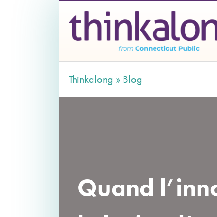
Thinkalong »
Blog
Quand l’inno