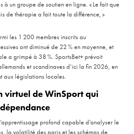
 à un groupe de soutien en ligne. « Le fait que
s de thérapie a fait toute la différence, »
rmi les 1 200 membres inscrits au
cessives ont diminué de 22 % en moyenne, et
le a grimpé à 38 %. SportsBet+ prévoit
lemands et scandinaves d’ici la fin 2026, en
 aux législations locales.
h virtuel de WinSport qui
e dépendance
d’apprentissage profond capable d’analyser le
, la volatilité des paris et les schémas de