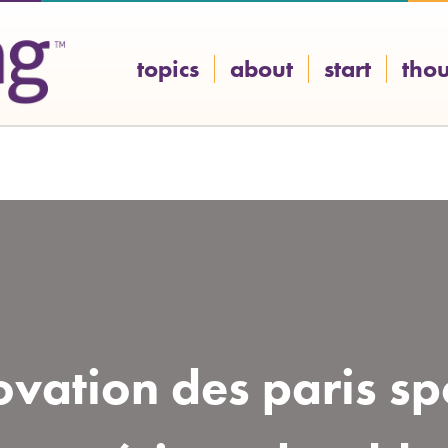
topics
about
start
tho
vation des paris spo