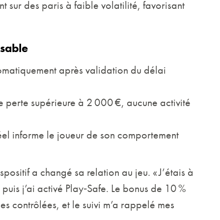
 sur des paris à faible volatilité, favorisant
sable
matiquement après validation du délai
ne perte supérieure à 2 000 €, aucune activité
réel informe le joueur de son comportement
ositif a changé sa relation au jeu. « J’étais à
puis j’ai activé Play‑Safe. Le bonus de 10 %
es contrôlées, et le suivi m’a rappelé mes