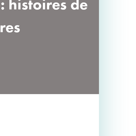
: histoires de
res