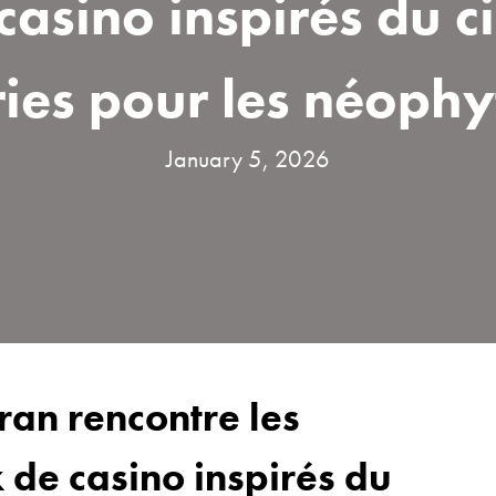
casino inspirés du 
ries pour les néophy
January 5, 2026
an rencontre les
 de casino inspirés du