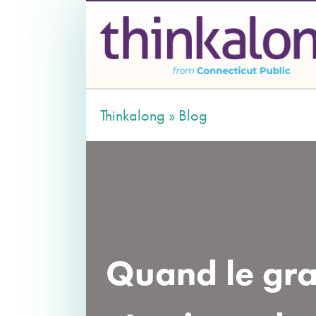
Thinkalong »
Blog
Quand le gra