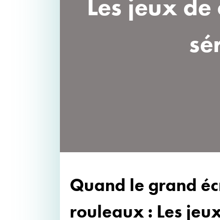
Les jeux de 
sé
Quand le grand écr
rouleaux : Les jeux