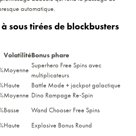
 presque automatique.
à sous tirées de blockbusters
Volatilité
Bonus phare
Superhero Free Spins avec
 %
Moyenne
multiplicateurs
 %
Haute
Battle Mode + jackpot galactique
 %
Moyenne
Dino Rampage Re‐Spin
 %
Basse
Wand Chooser Free Spins
 %
Haute
Explosive Bonus Round