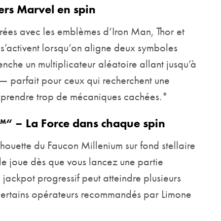
ers Marvel en spin
rées avec les emblèmes d’Iron Man, Thor et
 s’activent lorsqu’on aligne deux symboles
nche un multiplicateur aléatoire allant jusqu’à
 — parfait pour ceux qui recherchent une
prendre trop de mécaniques cachées.*
™“ – La Force dans chaque spin
lhouette du Faucon Millenium sur fond stellaire
le joue dès que vous lancez une partie
jackpot progressif peut atteindre plusieurs
z certains opérateurs recommandés par Limone