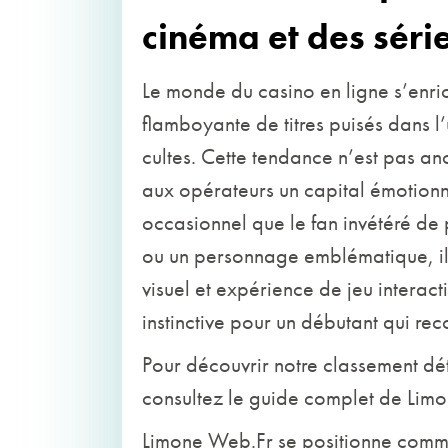
cinéma et des séri
Le monde du casino en ligne s’enri
flamboyante de titres puisés dans l’
cultes. Cette tendance n’est pas an
aux opérateurs un capital émotionne
occasionnel que le fan invétéré de 
ou un personnage emblématique, ils
visuel et expérience de jeu interac
instinctive pour un débutant qui reco
Pour découvrir notre classement détai
consultez le guide complet de Lim
Limone Web.Fr se positionne comm