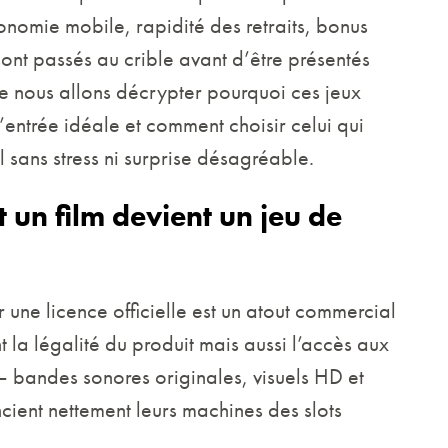
onomie mobile, rapidité des retraits, bonus
sont passés au crible avant d’être présentés
le nous allons décrypter pourquoi ces jeux
’entrée idéale et comment choisir celui qui
 sans stress ni surprise désagréable.
 un film devient un jeu de
une licence officielle est un atout commercial
 la légalité du produit mais aussi l’accès aux
 bandes sonores originales, visuels HD et
ncient nettement leurs machines des slots