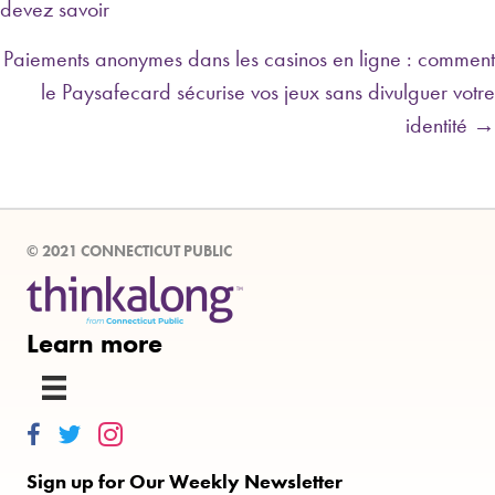
devez savoir
navigation
Paiements anonymes dans les casinos en ligne : comment
le Paysafecard sécurise vos jeux sans divulguer votre
identité →
© 2021 CONNECTICUT PUBLIC
Learn more
Thinkalong on Facebook
Thinkalong on Twitter
Thinkalong on Instagram
Sign up for Our Weekly Newsletter