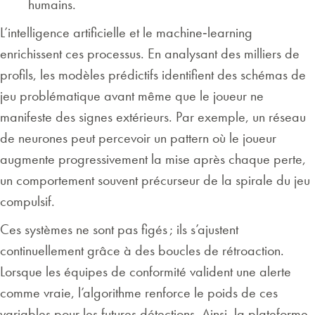
humains.
L’intelligence artificielle et le machine‑learning
enrichissent ces processus. En analysant des milliers de
profils, les modèles prédictifs identifient des schémas de
jeu problématique avant même que le joueur ne
manifeste des signes extérieurs. Par exemple, un réseau
de neurones peut percevoir un pattern où le joueur
augmente progressivement la mise après chaque perte,
un comportement souvent précurseur de la spirale du jeu
compulsif.
Ces systèmes ne sont pas figés ; ils s’ajustent
continuellement grâce à des boucles de rétroaction.
Lorsque les équipes de conformité valident une alerte
comme vraie, l’algorithme renforce le poids de ces
variables pour les futures détections. Ainsi, la plateforme