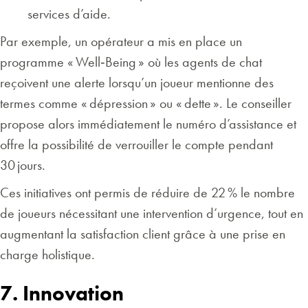
services d’aide.
Par exemple, un opérateur a mis en place un
programme « Well‑Being » où les agents de chat
reçoivent une alerte lorsqu’un joueur mentionne des
termes comme « dépression » ou « dette ». Le conseiller
propose alors immédiatement le numéro d’assistance et
offre la possibilité de verrouiller le compte pendant
30 jours.
Ces initiatives ont permis de réduire de 22 % le nombre
de joueurs nécessitant une intervention d’urgence, tout en
augmentant la satisfaction client grâce à une prise en
charge holistique.
7. Innovation