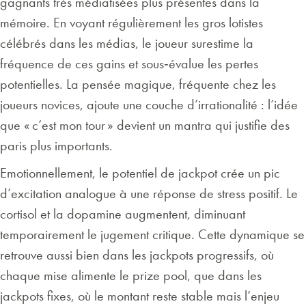
gagnants très médiatisées plus présentes dans la
mémoire. En voyant régulièrement les gros lotistes
célébrés dans les médias, le joueur surestime la
fréquence de ces gains et sous‑évalue les pertes
potentielles. La pensée magique, fréquente chez les
joueurs novices, ajoute une couche d’irrationalité : l’idée
que « c’est mon tour » devient un mantra qui justifie des
paris plus importants.
Emotionnellement, le potentiel de jackpot crée un pic
d’excitation analogue à une réponse de stress positif. Le
cortisol et la dopamine augmentent, diminuant
temporairement le jugement critique. Cette dynamique se
retrouve aussi bien dans les jackpots progressifs, où
chaque mise alimente le prize pool, que dans les
jackpots fixes, où le montant reste stable mais l’enjeu