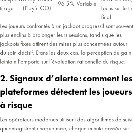
96,5 %
Variable
tirage
(Play’n GO)
focus sur le t
final
Les joueurs confrontés à un jackpot progressif sont souvent
plus enclins à prolonger leurs sessions, tandis que les
jackpots fixes attirent des mises plus concentrées autour
du spin décisif. Dans les deux cas, la perception du gain
lointain l’emporte sur l’évaluation rationnelle du risque.
2. Signaux d’alerte : comment les
plateformes détectent les joueurs
à risque
Les opérateurs modernes utilisent des algorithmes de suivi
qui enregistrent chaque mise, chaque minute passée sur