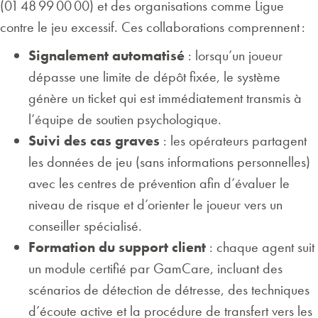
(01 48 99 00 00) et des organisations comme Ligue
contre le jeu excessif. Ces collaborations comprennent :
Signalement automatisé
: lorsqu’un joueur
dépasse une limite de dépôt fixée, le système
génère un ticket qui est immédiatement transmis à
l’équipe de soutien psychologique.
Suivi des cas graves
: les opérateurs partagent
les données de jeu (sans informations personnelles)
avec les centres de prévention afin d’évaluer le
niveau de risque et d’orienter le joueur vers un
conseiller spécialisé.
Formation du support client
: chaque agent suit
un module certifié par GamCare, incluant des
scénarios de détection de détresse, des techniques
d’écoute active et la procédure de transfert vers les