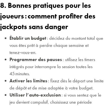
8. Bonnes pratiques pour les
joueurs : comment profiter des
jackpots sans danger
Établir un budget
: décidez du montant total que
vous êtes prêt à perdre chaque semaine et
tenez‑vous‑en.
Programmer des pauses
: utilisez les timers
intégrés pour interrompre la session toutes les
45 minutes.
Activer les limites
: fixez dès le départ une limite
de dépôt et de mise adaptée à votre budget.
Utiliser l’auto‑exclusion
: si vous sentez que le
jeu devient compulsif, choisissez une période