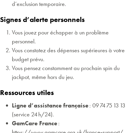
d’exclusion temporaire.
Signes d’alerte personnels
Vous jouez pour échapper à un problème
personnel.
Vous constatez des dépenses supérieures à votre
budget prévu.
Vous pensez constamment au prochain spin du
jackpot, même hors du jeu.
Ressources utiles
Ligne d’assistance française
: 09 74 75 13 13
(service 24 h/24).
GamCare France
:
https://www.gamcare.org.uk/france‑support/