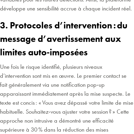
développe une sensibilité accrue à chaque incident réel.
3. Protocoles d’intervention : du
message d’avertissement aux
limites auto‑imposées
Une fois le risque identifié, plusieurs niveaux
d’intervention sont mis en œuvre. Le premier contact se
fait généralement via une notification pop‑up
apparaissant immédiatement après la mise suspecte. Le
texte est concis : « Vous avez dépassé votre limite de mise
habituelle. Souhaitez‑vous ajuster votre session ? » Cette
approche non intrusive a démontré une efficacité
supérieure à 30 % dans la réduction des mises